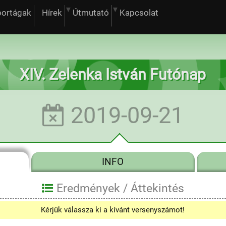
portágak
Hírek
Útmutató
Kapcsolat
XIV. Zelenka István Futónap
2019-09-21
INFO
Eredmények /
Áttekintés
Kérjük válassza ki a kívánt versenyszámot!