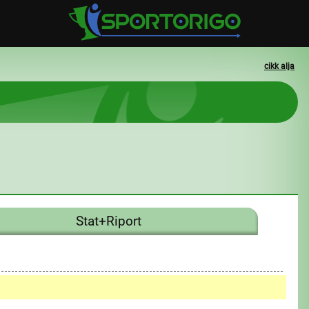
cikk alja
Stat+Riport