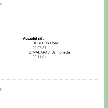
ap
Abszolút nő
:
HEGEDŰS Flóra
00:07:24
MADARASI Szimonetta
00:11:31
ap