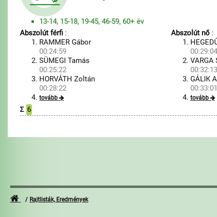
13-14, 15-18, 19-45, 46-59, 60+ év
Abszolút férfi
:
Abszolút nő
:
RAMMER Gábor
HEGEDŰS
00:24:59
00:29:0
SÜMEGI Tamás
VARGA S
00:25:22
00:32:1
HORVÁTH Zoltán
GÁLIK A
00:28:22
00:33:0
tovább
tovább
Σ
6
Rajtlisták, Eredmények