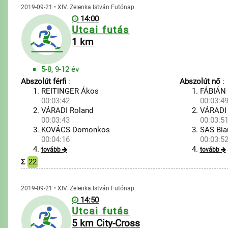
2019-09-21 • XIV. Zelenka István Futónap
14:00
Utcai futás
1 km
5-8, 9-12 év
Abszolút férfi
:
Abszolút nő
:
REITINGER Ákos
FÁBIÁN 
00:03:42
00:03:4
VÁRADI Roland
VÁRADI 
00:03:43
00:03:5
KOVÁCS Domonkos
SAS Bia
00:04:16
00:03:5
tovább
tovább
Σ
22
2019-09-21 • XIV. Zelenka István Futónap
14:50
Utcai futás
5 km City-Cross