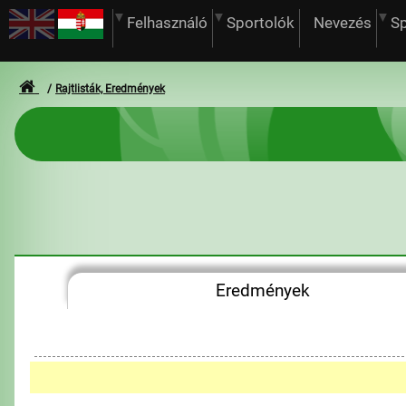
Felhasználó
Sportolók
Nevezés
S
Rajtlisták, Eredmények
Eredmények