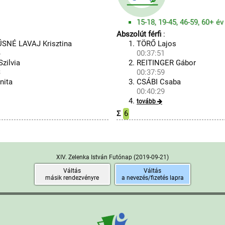
15-18, 19-45, 46-59, 60+ év
Abszolút férfi
:
NÉ LAVAJ Krisztina
TÖRŐ Lajos
4
00:37:51
zilvia
REITINGER Gábor
3
00:37:59
nita
CSÁBI Csaba
1
00:40:29
tovább
Σ
6
XIV. Zelenka István Futónap
(2019-09-21)
Váltás
Váltás
másik rendezvényre
a nevezés/fizetés lapra