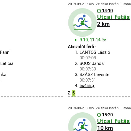
2019-09-21 • XIV. Zelenka István Futón
14:10
Utcai futás
2 km
9-10, 11-14 év
Abszolút férfi
:
Fanni
LANTOS László
9
00:07:08
Letícia
SOÓS János
1
00:07:30
nka
SZÁSZ Levente
2
00:07:31
tovább
Σ
5
2019-09-21 • XIV. Zelenka István Futón
15:20
Utcai futás
10 km