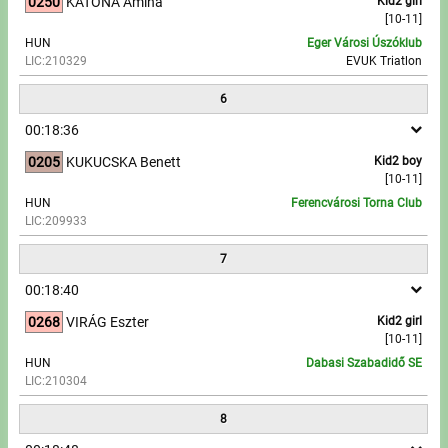
0250
KATONA Amina
Kid2 girl
[10-11]
HUN
Eger Városi Úszóklub
LIC:210329
EVUK Triatlon
6
00:18:36
0205
KUKUCSKA Benett
Kid2 boy
[10-11]
HUN
Ferencvárosi Torna Club
LIC:209933
7
00:18:40
0268
VIRÁG Eszter
Kid2 girl
[10-11]
HUN
Dabasi Szabadidő SE
LIC:210304
8