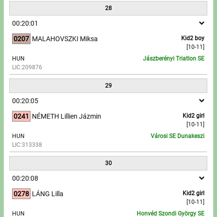
28
00:20:01
0207
MALAHOVSZKI Miksa
Kid2 boy
[10-11]
HUN
Jászberényi Triatlon SE
LIC:209876
29
00:20:05
0241
NÉMETH Lillien Jázmin
Kid2 girl
[10-11]
HUN
Városi SE Dunakeszi
LIC:313338
30
00:20:08
0278
LÁNG Lilla
Kid2 girl
[10-11]
HUN
Honvéd Szondi György SE