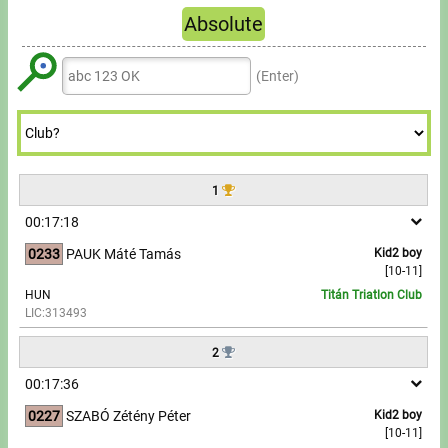
Tours, trips
6
6
8
8
Absolute
5
5
7
7
7
7
9
9
Swimming
Refresh
6
6
8
8
8
8
(Enter)
7
7
9
9
Rowing
9
9
8
8
News
9
9
Guide
1
00:17:18
F.A.Q.
0233
PAUK Máté Tamás
Kid2 boy
[10-11]
Timing
HUN
Titán Triatlon Club
LIC:313493
Embedding module
2
Director, Organiser
00:17:36
0227
SZABÓ Zétény Péter
Kid2 boy
Contact
[10-11]