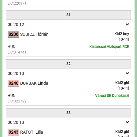
LIC:220371
31
00:20:12
0236
SUBICZ Flórián
Kid2 boy
[10-11]
HUN
Kistarcsai Vízisport RCE
LIC:314741
32
00:20:13
0240
DURBÁK Linda
Kid2 girl
[10-11]
HUN
Városi SE Dunakeszi
LIC:322722
33
00:20:13
0243
RÁTÓTI Lilla
Kid2 girl