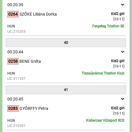
00:20:39
0264
SZŐKE Liliána Dorka
Kid2 girl
[10-11]
HUN
Fergeteg Triatlon SE
LIC:210263
40
00:20:44
0258
BENE Gréta
Kid2 girl
[10-11]
HUN
Tiszaújvárosi Triatlon Klub
LIC:311357
41
00:20:45
0283
GYŐRFFY Petra
Kid2 girl
[10-11]
HUN
Kistarcsai Vízisport RCE
LIC:210591