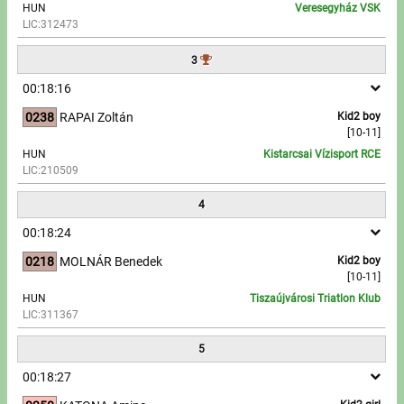
HUN
Veresegyház VSK
LIC:312473
Write to Us!
3
Partners, sponsors
00:18:16
0238
RAPAI Zoltán
Kid2 boy
Accomodation offers
[10-11]
HUN
Kistarcsai Vízisport RCE
Impressum
LIC:210509
4
00:18:24
0218
MOLNÁR Benedek
Kid2 boy
[10-11]
HUN
Tiszaújvárosi Triatlon Klub
LIC:311367
5
00:18:27