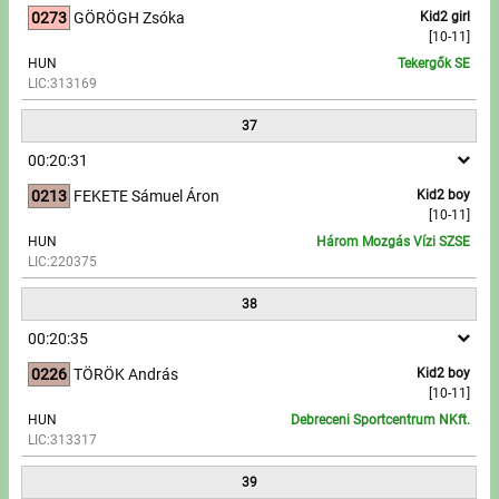
0273
GÖRÖGH Zsóka
Kid2 girl
[10-11]
HUN
Tekergők SE
LIC:313169
37
00:20:31
0213
FEKETE Sámuel Áron
Kid2 boy
[10-11]
HUN
Három Mozgás Vízi SZSE
LIC:220375
38
00:20:35
0226
TÖRÖK András
Kid2 boy
[10-11]
HUN
Debreceni Sportcentrum NKft.
LIC:313317
39