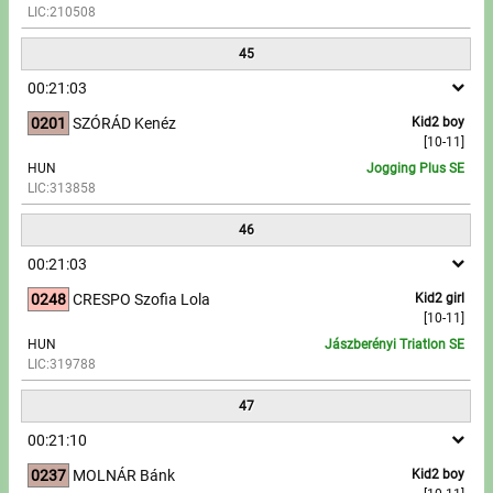
LIC:210508
45
00:21:03
0201
SZÓRÁD Kenéz
Kid2 boy
[10-11]
HUN
Jogging Plus SE
LIC:313858
46
00:21:03
0248
CRESPO Szofia Lola
Kid2 girl
[10-11]
HUN
Jászberényi Triatlon SE
LIC:319788
47
00:21:10
0237
MOLNÁR Bánk
Kid2 boy