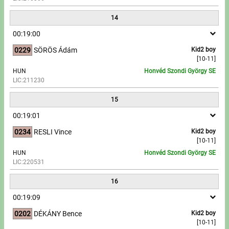
14
00:19:00
0229
SÖRÖS Ádám
Kid2 boy
[10-11]
HUN
Honvéd Szondi György SE
LIC:211230
15
00:19:01
0234
RESLI Vince
Kid2 boy
[10-11]
HUN
Honvéd Szondi György SE
LIC:220531
16
00:19:09
0202
DÉKÁNY Bence
Kid2 boy
[10-11]