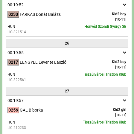
00:19:52
0230
FARKAS Donát Balázs
Kid2 boy
[10-11]
HUN
Honvéd Szondi György SE
LIC:321514
26
00:19:55
0217
LENGYEL Levente László
Kid2 boy
[10-11]
HUN
Tiszaújvárosi Triatlon Klub
LIC:322561
27
00:19:57
0256
GÁL Bíborka
Kid2 girl
[10-11]
HUN
Tiszaújvárosi Triatlon Klub
LIC:210233