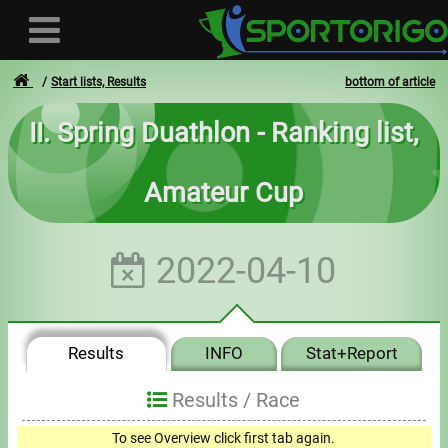
Start lists, Results
bottom of article
II. Spring Duathlon - Ranking list,
User
Amateur Cup
Login
Registration
2022-04-10
Forgotten login or password
- - -
Results
INFO
Stat+Report
Invoices
Results /
Race
Privacy
To see Overview click first tab again.