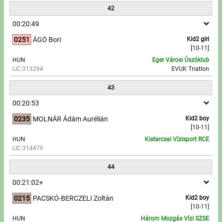
42
00:20:49
0251
ÁGÓ Bori
Kid2 girl
[10-11]
HUN
Eger Városi Úszóklub
LIC:313294
EVUK Triatlon
43
00:20:53
0235
MOLNÁR Ádám Aurélián
Kid2 boy
[10-11]
HUN
Kistarcsai Vízisport RCE
LIC:314479
44
00:21:02+
0215
PACSKÓ-BERCZELI Zoltán
Kid2 boy
[10-11]
HUN
Három Mozgás Vízi SZSE