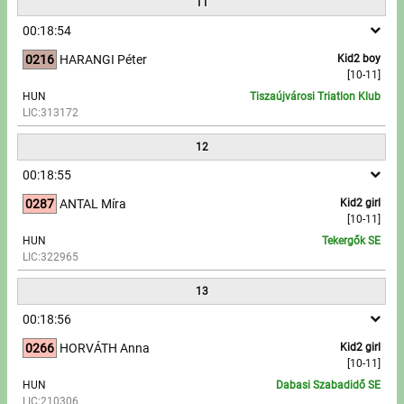
11
00:18:54
0216
HARANGI Péter
Kid2 boy
[10-11]
HUN
Tiszaújvárosi Triatlon Klub
LIC:313172
12
00:18:55
0287
ANTAL Míra
Kid2 girl
[10-11]
HUN
Tekergők SE
LIC:322965
13
00:18:56
0266
HORVÁTH Anna
Kid2 girl
[10-11]
HUN
Dabasi Szabadidő SE
LIC:210306