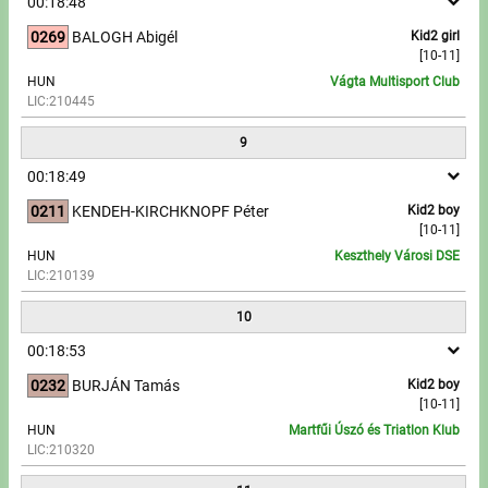
00:18:48
0269
BALOGH Abigél
Kid2 girl
[10-11]
HUN
Vágta Multisport Club
LIC:210445
9
00:18:49
0211
KENDEH-KIRCHKNOPF Péter
Kid2 boy
[10-11]
HUN
Keszthely Városi DSE
LIC:210139
10
00:18:53
0232
BURJÁN Tamás
Kid2 boy
[10-11]
HUN
Martfűi Úszó és Triatlon Klub
LIC:210320