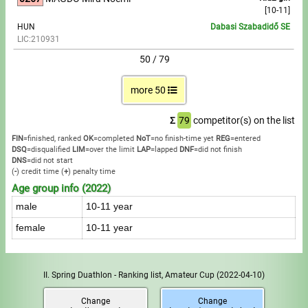
[10-11]
HUN
Dabasi Szabadidő SE
LIC:210931
50 / 79
more 50
Σ
79
competitor(s) on the list
FIN
=finished, ranked
OK
=completed
NoT
=no finish-time yet
REG
=entered
DSQ
=disqualified
LIM
=over the limit
LAP
=lapped
DNF
=did not finish
DNS
=did not start
(
-
) credit time
(
+
) penalty time
Age group info (2022)
male
10-11 year
female
10-11 year
II. Spring Duathlon - Ranking list, Amateur Cup
(2022-04-10)
Change
Change