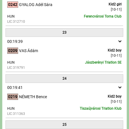
0242
GYALOG Adél Sára
Kid2 girl
[10-11]
HUN
Ferencvárosi Torna Club
LIC:312710
23
00:19:39
0209
VAS Ádám
Kid2 boy
[10-11]
HUN
Jászberényi Triatlon SE
LIC:319791
24
00:19:41
0219
NÉMETH Bence
Kid2 boy
[10-11]
HUN
Tiszaújvárosi Triatlon Klub
LIC:311363
25