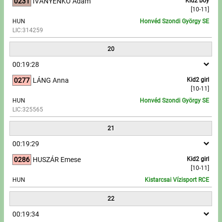
0231
IVANYENKO Ádám
Kid2 boy
[10-11]
HUN
Honvéd Szondi György SE
LIC:314259
20
00:19:28
0277
LÁNG Anna
Kid2 girl
[10-11]
HUN
Honvéd Szondi György SE
LIC:325565
21
00:19:29
0286
HUSZÁR Emese
Kid2 girl
[10-11]
HUN
Kistarcsai Vízisport RCE
22
00:19:34