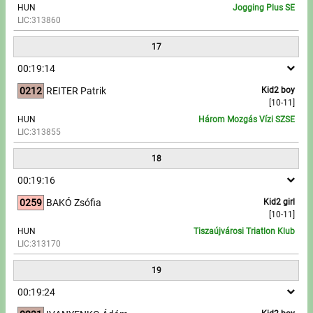
HUN
Jogging Plus SE
LIC:313860
17
00:19:14
0212
REITER Patrik
Kid2 boy
[10-11]
HUN
Három Mozgás Vízi SZSE
LIC:313855
18
00:19:16
0259
BAKÓ Zsófia
Kid2 girl
[10-11]
HUN
Tiszaújvárosi Triatlon Klub
LIC:313170
19
00:19:24