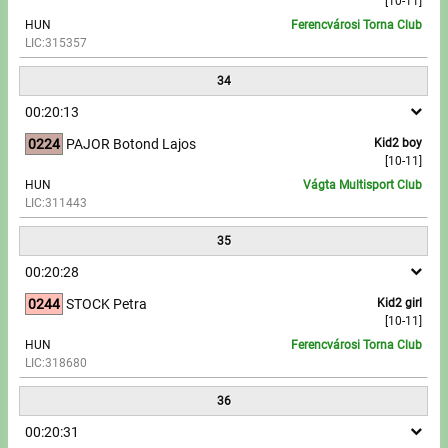
[10-11]
HUN
Ferencvárosi Torna Club
LIC:315357
34
00:20:13
0224
PAJOR Botond Lajos
Kid2 boy
[10-11]
HUN
Vágta Multisport Club
LIC:311443
35
00:20:28
0244
STOCK Petra
Kid2 girl
[10-11]
HUN
Ferencvárosi Torna Club
LIC:318680
36
00:20:31