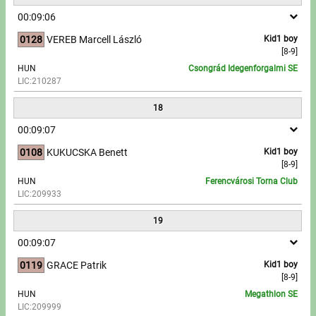
00:09:06
0128
VEREB Marcell László
Kid1 boy
[8-9]
HUN
Csongrád Idegenforgalmi SE
LIC:210287
18
00:09:07
0108
KUKUCSKA Benett
Kid1 boy
[8-9]
HUN
Ferencvárosi Torna Club
LIC:209933
19
00:09:07
0119
GRACE Patrik
Kid1 boy
[8-9]
HUN
Megathlon SE
LIC:209999