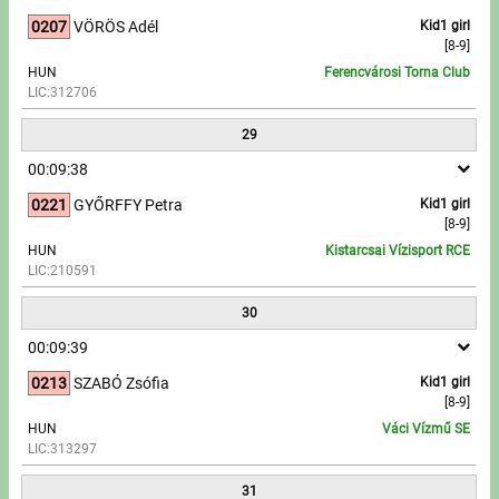
0207
VÖRÖS Adél
Kid1 girl
[8-9]
HUN
Ferencvárosi Torna Club
LIC:312706
29
00:09:38
0221
GYŐRFFY Petra
Kid1 girl
[8-9]
HUN
Kistarcsai Vízisport RCE
LIC:210591
30
00:09:39
0213
SZABÓ Zsófia
Kid1 girl
[8-9]
HUN
Váci Vízmű SE
LIC:313297
31