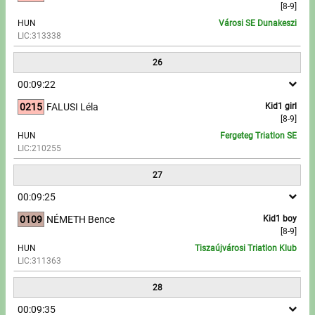
[8-9]
HUN
Városi SE Dunakeszi
LIC:313338
26
00:09:22
0215
FALUSI Léla
Kid1 girl
[8-9]
HUN
Fergeteg Triatlon SE
LIC:210255
27
00:09:25
0109
NÉMETH Bence
Kid1 boy
[8-9]
HUN
Tiszaújvárosi Triatlon Klub
LIC:311363
28
00:09:35