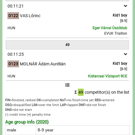
00:11:21
0122
VAS Lőrinc
Kid1 boy
[8-9]
HUN
Eger Városi Úszóklub
EVUK Triatlon
49
00:11:25
0123
MOLNÁR Ádám Aurélián
Kid1 boy
[8-9]
HUN
Kistarcsai Vízisport RCE
Σ
49
competitor(s) on the list
FIN
=finished, ranked
OK
=completed
NoT
=no finish-time yet
REG
=entered
DSQ
=disqualified
LIM
=over the limit
LAP
=lapped
DNF
=did not finish
DNS
=did not start
(
-
) credit time
(
+
) penalty time
Age group info (2020)
male
8-9 year