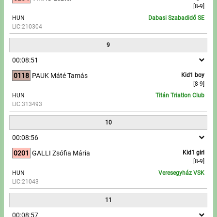
[8-9]
HUN
Dabasi Szabadidő SE
LIC:210304
9
00:08:51
0118
PAUK Máté Tamás
Kid1 boy
[8-9]
HUN
Titán Triatlon Club
LIC:313493
10
00:08:56
0201
GALLI Zsófia Mária
Kid1 girl
[8-9]
HUN
Veresegyház VSK
LIC:21043
11
00:08:57