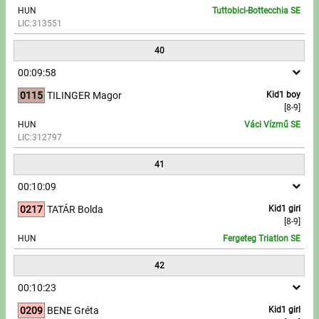
HUN
Tuttobici-Bottecchia SE
LIC:313551
40
00:09:58
0115
TILINGER Magor
Kid1 boy
[8-9]
HUN
Váci Vízmű SE
LIC:312797
41
00:10:09
0217
TATÁR Bolda
Kid1 girl
[8-9]
HUN
Fergeteg Triatlon SE
42
00:10:23
0209
BENE Gréta
Kid1 girl