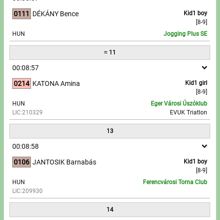
0111
DÉKÁNY Bence
Kid1 boy
[8-9]
HUN
Jogging Plus SE
≈ 11
00:08:57
0214
KATONA Amina
Kid1 girl
[8-9]
HUN
Eger Városi Úszóklub
LIC:210329
EVUK Triatlon
13
00:08:58
0106
JANTOSIK Barnabás
Kid1 boy
[8-9]
HUN
Ferencvárosi Torna Club
LIC:209930
14