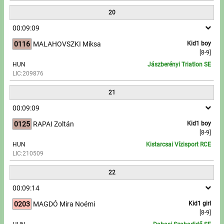
20
00:09:09
0116
MALAHOVSZKI Miksa
Kid1 boy
[8-9]
HUN
Jászberényi Triatlon SE
LIC:209876
21
00:09:09
0125
RAPAI Zoltán
Kid1 boy
[8-9]
HUN
Kistarcsai Vízisport RCE
LIC:210509
22
00:09:14
0203
MAGDÓ Mira Noémi
Kid1 girl
[8-9]