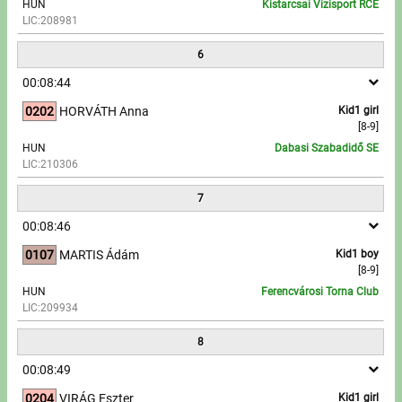
HUN
Kistarcsai Vízisport RCE
LIC:208981
6
00:08:44
0202
HORVÁTH Anna
Kid1 girl
[8-9]
HUN
Dabasi Szabadidő SE
LIC:210306
7
00:08:46
0107
MARTIS Ádám
Kid1 boy
[8-9]
HUN
Ferencvárosi Torna Club
LIC:209934
8
00:08:49
0204
VIRÁG Eszter
Kid1 girl