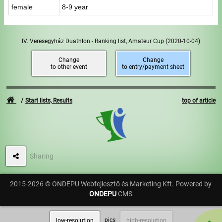
female
8-9 year
IV. Veresegyház Duathlon - Ranking list, Amateur Cup
(2020-10-04)
Change
Change
to other event
to entry/payment sheet
Start lists, Results
top of article
Sharing
2015-2026 © ONDEPU Webfejlesztő és Marketing Kft. Powered by
ONDEPU
CMS
pics
low-resolution
high-resolution