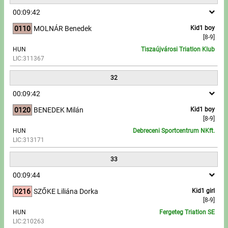
00:09:42
0110
MOLNÁR Benedek
Kid1 boy
[8-9]
HUN
Tiszaújvárosi Triatlon Klub
LIC:311367
32
00:09:42
0120
BENEDEK Milán
Kid1 boy
[8-9]
HUN
Debreceni Sportcentrum NKft.
LIC:313171
33
00:09:44
0216
SZŐKE Liliána Dorka
Kid1 girl
[8-9]
HUN
Fergeteg Triatlon SE
LIC:210263