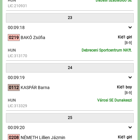
HUN
Dabasi Szabadidő SE
LIC:210931
23
00:09:18
0219
BAKÓ Zsófia
Kid1 girl
[8-9]
HUN
Debreceni Sportcentrum NKft.
LIC:313170
24
00:09:19
0112
KASPÁR Barna
Kid1 boy
[8-9]
HUN
Városi SE Dunakeszi
LIC:313329
25
00:09:20
0208
NÉMETH Lillien Jázmin
Kid1 girl