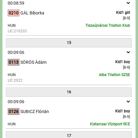
00:08:59
0210
GÁL Bíborka
Kid1 girl
[8-9]
HUN
Tiszaújvárosi Triatlon Klub
LIC:210233
15
00:09:06
0113
SÖRÖS Ádám
Kid1 boy
[8-9]
HUN
Alba Triatlon SZSE
LIC:2022
16
00:09:06
0126
SUBICZ Flórián
Kid1 boy
[8-9]
HUN
Kistarcsai Vízisport RCE
17