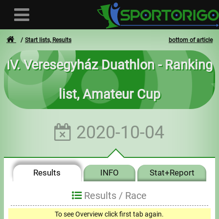
Start lists, Results
bottom of article
IV. Veresegyház Duathlon - Ranking
User
list, Amateur Cup
Login
Registration
2020-10-04
Forgotten login or password
- - -
Results
INFO
Stat+Report
Invoices
Results /
Race
Privacy
To see Overview click first tab again.