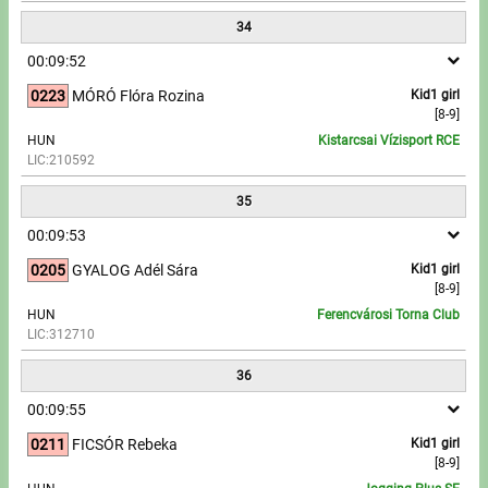
34
00:09:52
0223
MÓRÓ Flóra Rozina
Kid1 girl
[8-9]
HUN
Kistarcsai Vízisport RCE
LIC:210592
35
00:09:53
0205
GYALOG Adél Sára
Kid1 girl
[8-9]
HUN
Ferencvárosi Torna Club
LIC:312710
36
00:09:55
0211
FICSÓR Rebeka
Kid1 girl
[8-9]