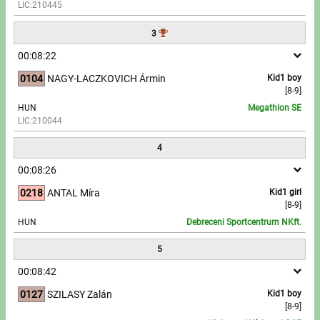
LIC:210445
Write to Us!
3
00:08:22
Partners, sponsors
0104
NAGY-LACZKOVICH Ármin
Kid1 boy
[8-9]
Accomodation offers
HUN
Megathlon SE
LIC:210044
Impressum
4
00:08:26
0218
ANTAL Míra
Kid1 girl
[8-9]
HUN
Debreceni Sportcentrum NKft.
5
00:08:42
0127
SZILASY Zalán
Kid1 boy
[8-9]