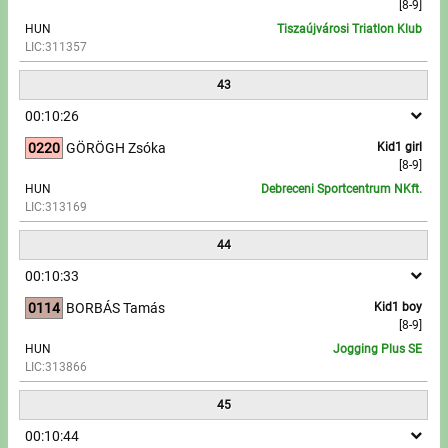
[8-9]
HUN
Tiszaújvárosi Triatlon Klub
LIC:311357
43
00:10:26
0220
GÖRÖGH Zsóka
Kid1 girl
[8-9]
HUN
Debreceni Sportcentrum NKft.
LIC:313169
44
00:10:33
0114
BORBÁS Tamás
Kid1 boy
[8-9]
HUN
Jogging Plus SE
LIC:313866
45
00:10:44