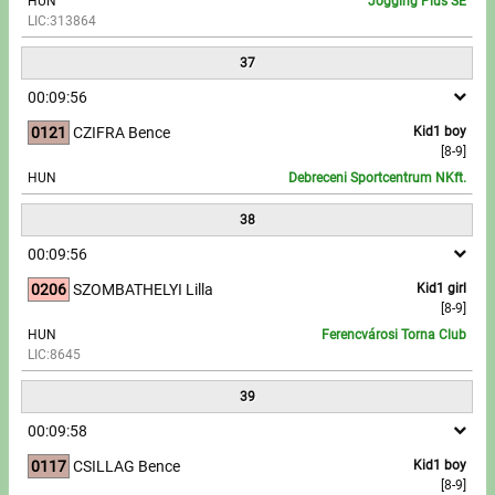
HUN
Jogging Plus SE
LIC:313864
37
00:09:56
0121
CZIFRA Bence
Kid1 boy
[8-9]
HUN
Debreceni Sportcentrum NKft.
38
00:09:56
0206
SZOMBATHELYI Lilla
Kid1 girl
[8-9]
HUN
Ferencvárosi Torna Club
LIC:8645
39
00:09:58
0117
CSILLAG Bence
Kid1 boy
[8-9]