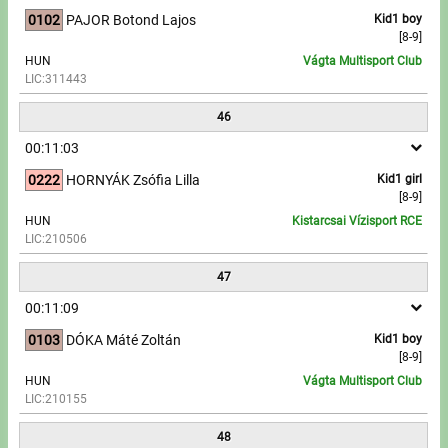
0102
PAJOR Botond Lajos
Kid1 boy
[8-9]
HUN
Vágta Multisport Club
LIC:311443
46
00:11:03
0222
HORNYÁK Zsófia Lilla
Kid1 girl
[8-9]
HUN
Kistarcsai Vízisport RCE
LIC:210506
47
00:11:09
0103
DÓKA Máté Zoltán
Kid1 boy
[8-9]
HUN
Vágta Multisport Club
LIC:210155
48