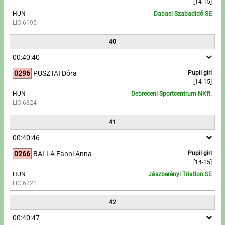
[14-15]
HUN
Dabasi Szabadidő SE
LIC:6195
40
00:40:40
0296
PUSZTAI Dóra
Pupil girl
[14-15]
HUN
Debreceni Sportcentrum NKft.
LIC:6324
41
00:40:46
0266
BALLA Fanni Anna
Pupil girl
[14-15]
HUN
Jászberényi Triatlon SE
LIC:6221
42
00:40:47