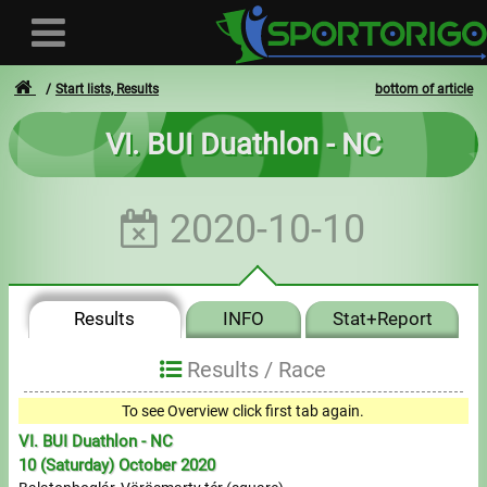
Start lists, Results
bottom of article
VI. BUI Duathlon - NC
User
2020-10-10
Login
Registration
Results
INFO
Stat+Report
Forgotten login or password
- - -
Results /
Race
Invoices
0
To see Overview click first tab again.
1
VI. BUI Duathlon - NC
Privacy
0
10 (Saturday) October 2020
2