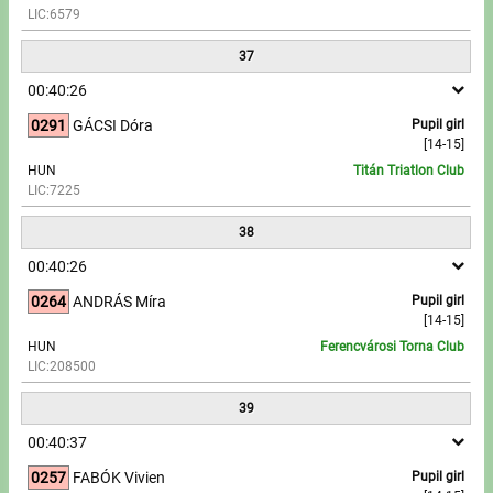
LIC:6579
37
00:40:26
0291
GÁCSI Dóra
Pupil girl
[14-15]
HUN
Titán Triatlon Club
LIC:7225
38
00:40:26
0264
ANDRÁS Míra
Pupil girl
[14-15]
HUN
Ferencvárosi Torna Club
LIC:208500
39
00:40:37
0257
FABÓK Vivien
Pupil girl