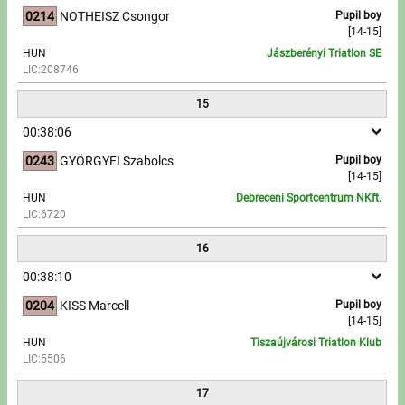
0214
NOTHEISZ Csongor
Pupil boy
[14-15]
HUN
Jászberényi Triatlon SE
LIC:208746
15
00:38:06
0243
GYÖRGYFI Szabolcs
Pupil boy
[14-15]
HUN
Debreceni Sportcentrum NKft.
LIC:6720
16
00:38:10
0204
KISS Marcell
Pupil boy
[14-15]
HUN
Tiszaújvárosi Triatlon Klub
LIC:5506
17