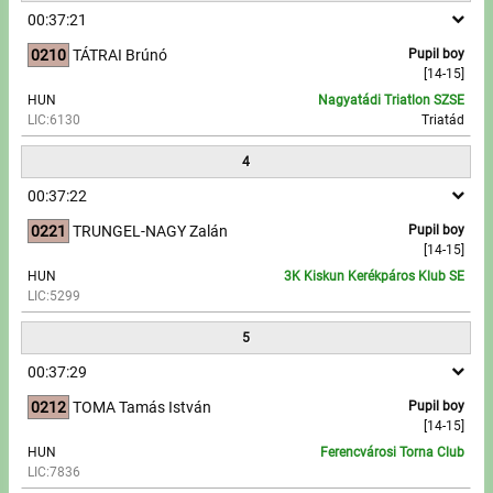
00:37:21
Write to Us!
0210
TÁTRAI Brúnó
Pupil boy
[14-15]
Partners, sponsors
HUN
Nagyatádi Triatlon SZSE
LIC:6130
Triatád
Accomodation offers
4
Impressum
00:37:22
0221
TRUNGEL-NAGY Zalán
Pupil boy
[14-15]
HUN
3K Kiskun Kerékpáros Klub SE
LIC:5299
5
00:37:29
0212
TOMA Tamás István
Pupil boy
[14-15]
HUN
Ferencvárosi Torna Club
LIC:7836