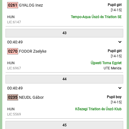
0261
GYALOG Inez
Pupil girl
[14-15]
HUN
Tempo-Aqua Úszó és Triatlon SE
LIC:6147
43
00:40:49
0270
FODOR Zselyke
Pupil girl
[14-15]
HUN
Újpesti Torna Egylet
LIC:6967
UTE Merida
44
00:40:49
0235
NEUDL Gábor
Pupil boy
[14-15]
HUN
Kőszegi Triatlon és Úszó Klub
LIC:5569
45