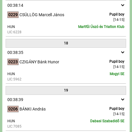
00:38:14
0229
CSÜLLÖG Marcell János
Pupil boy
[14-15]
HUN
Martfűi Úszó és Triatlon Klub
LIC:6228
18
00:38:35
0223
CZIGÁNY Bánk Hunor
Pupil boy
[14-15]
HUN
Mogyi SE
LIC:5962
19
00:38:39
0206
BÁNKI András
Pupil boy
[14-15]
HUN
Dabasi Szabadidő SE
LIC:7085