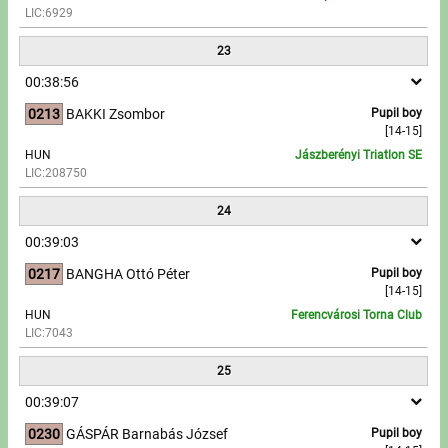
LIC:6929
23
00:38:56
0213
BAKKI Zsombor
Pupil boy
[14-15]
HUN
Jászberényi Triatlon SE
LIC:208750
24
00:39:03
0217
BANGHA Ottó Péter
Pupil boy
[14-15]
HUN
Ferencvárosi Torna Club
LIC:7043
25
00:39:07
0230
GÁSPÁR Barnabás József
Pupil boy