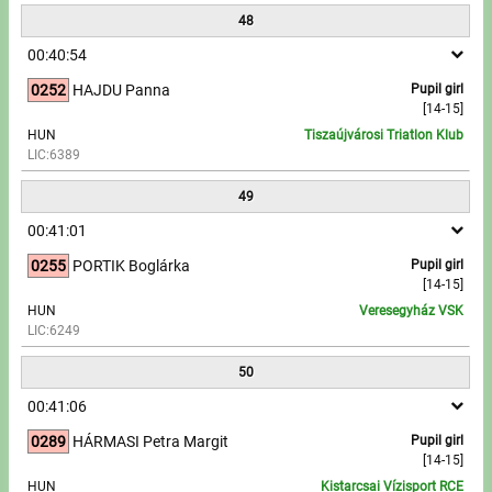
48
00:40:54
0252
HAJDU Panna
Pupil girl
[14-15]
HUN
Tiszaújvárosi Triatlon Klub
LIC:6389
49
00:41:01
0255
PORTIK Boglárka
Pupil girl
[14-15]
HUN
Veresegyház VSK
LIC:6249
50
00:41:06
0289
HÁRMASI Petra Margit
Pupil girl
[14-15]
HUN
Kistarcsai Vízisport RCE