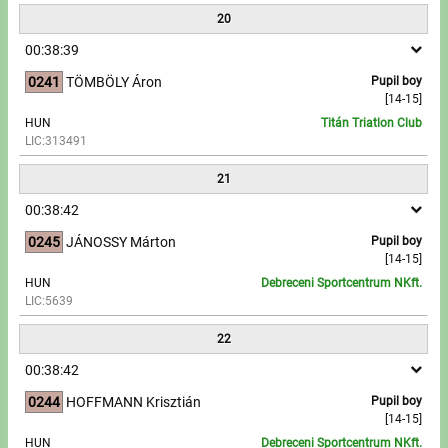
20
00:38:39
0241
TÖMBÖLY Áron
Pupil boy
[14-15]
HUN
Titán Triatlon Club
LIC:313491
21
00:38:42
0245
JÁNOSSY Márton
Pupil boy
[14-15]
HUN
Debreceni Sportcentrum NKft.
LIC:5639
22
00:38:42
0244
HOFFMANN Krisztián
Pupil boy
[14-15]
HUN
Debreceni Sportcentrum NKft.