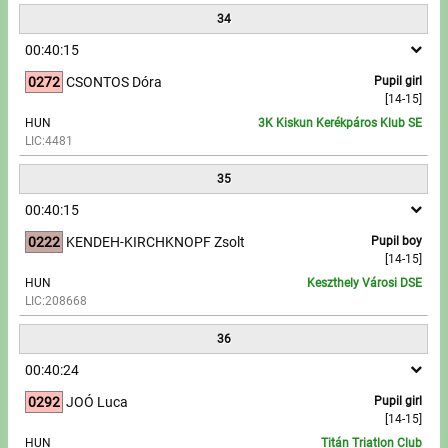
34
00:40:15
0272
CSONTOS Dóra
Pupil girl
[14-15]
HUN
3K Kiskun Kerékpáros Klub SE
LIC:4481
35
00:40:15
0222
KENDEH-KIRCHKNOPF Zsolt
Pupil boy
[14-15]
HUN
Keszthely Városi DSE
LIC:208668
36
00:40:24
0292
JOÓ Luca
Pupil girl
[14-15]
HUN
Titán Triatlon Club