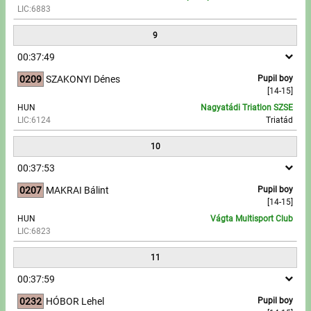
LIC:6883
9
00:37:49
0209
SZAKONYI Dénes
Pupil boy
[14-15]
HUN
Nagyatádi Triatlon SZSE
LIC:6124
Triatád
10
00:37:53
0207
MAKRAI Bálint
Pupil boy
[14-15]
HUN
Vágta Multisport Club
LIC:6823
11
00:37:59
0232
HÓBOR Lehel
Pupil boy