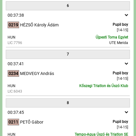
6
00:37:38
0219
HÉZSŐ Károly Ádám
Pupil boy
[14-15]
HUN
Újpesti Torna Egylet
LIC:7796
UTE Merida
7
00:37:41
0234
MEDVEGY András
Pupil boy
[14-15]
HUN
Kőszegi Triatlon és Úszó Klub
LIC:6043
8
00:37:45
0211
PETŐ Gábor
Pupil boy
[14-15]
HUN
Tempo-Aqua Úszó és Triatlon SE