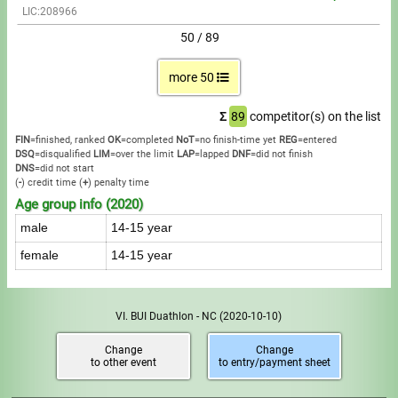
LIC:208966
50 / 89
more 50
Σ
89
competitor(s) on the list
FIN
=finished, ranked
OK
=completed
NoT
=no finish-time yet
REG
=entered
DSQ
=disqualified
LIM
=over the limit
LAP
=lapped
DNF
=did not finish
DNS
=did not start
(
-
) credit time
(
+
) penalty time
Age group info (2020)
male
14-15 year
female
14-15 year
VI. BUI Duathlon - NC
(2020-10-10)
Change
Change
to other event
to entry/payment sheet