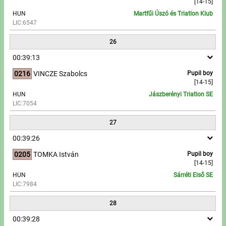
[14-15]
HUN
Martfűi Úszó és Triatlon Klub
LIC:6547
26
00:39:13
0216
VINCZE Szabolcs
Pupil boy
[14-15]
HUN
Jászberényi Triatlon SE
LIC:7054
27
00:39:26
0205
TOMKA István
Pupil boy
[14-15]
HUN
Sárréti Első SE
LIC:7984
28
00:39:28