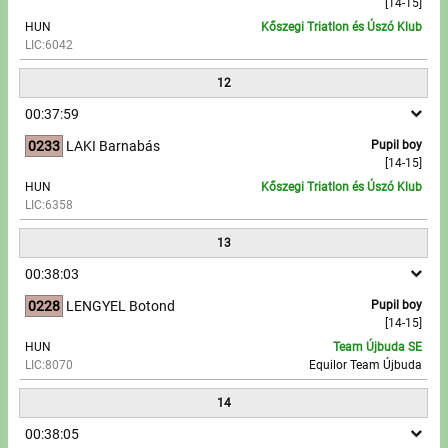
[14-15]
HUN
Kőszegi Triatlon és Úszó Klub
LIC:6042
12
00:37:59
0233
LAKI Barnabás
Pupil boy
[14-15]
HUN
Kőszegi Triatlon és Úszó Klub
LIC:6358
13
00:38:03
0228
LENGYEL Botond
Pupil boy
[14-15]
HUN
Team Újbuda SE
LIC:8070
Equilor Team Újbuda
14
00:38:05