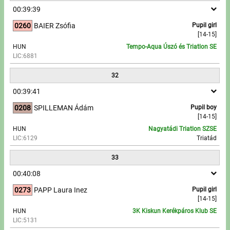
00:39:39
0260
BAIER Zsófia
Pupil girl
[14-15]
HUN
Tempo-Aqua Úszó és Triatlon SE
LIC:6881
32
00:39:41
0208
SPILLEMAN Ádám
Pupil boy
[14-15]
HUN
Nagyatádi Triatlon SZSE
LIC:6129
Triatád
33
00:40:08
0273
PAPP Laura Inez
Pupil girl
[14-15]
HUN
3K Kiskun Kerékpáros Klub SE
LIC:5131