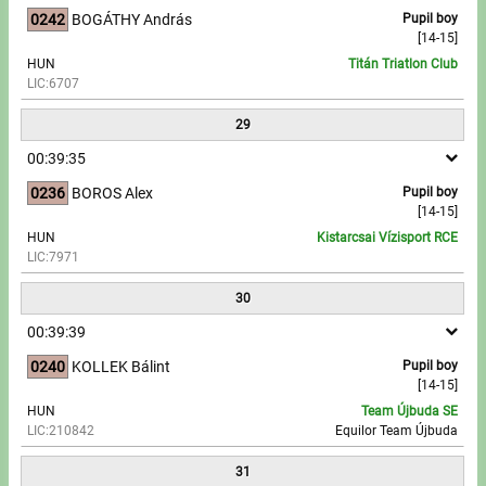
0242
BOGÁTHY András
Pupil boy
[14-15]
HUN
Titán Triatlon Club
LIC:6707
29
00:39:35
0236
BOROS Alex
Pupil boy
[14-15]
HUN
Kistarcsai Vízisport RCE
LIC:7971
30
00:39:39
0240
KOLLEK Bálint
Pupil boy
[14-15]
HUN
Team Újbuda SE
LIC:210842
Equilor Team Újbuda
31