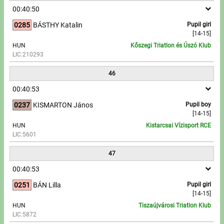
00:40:50
0285
BÁSTHY Katalin
Pupil girl
[14-15]
HUN
Kőszegi Triatlon és Úszó Klub
LIC:210293
46
00:40:53
0237
KISMARTON János
Pupil boy
[14-15]
HUN
Kistarcsai Vízisport RCE
LIC:5601
47
00:40:53
0251
BÁN Lilla
Pupil girl
[14-15]
HUN
Tiszaújvárosi Triatlon Klub
LIC:5872