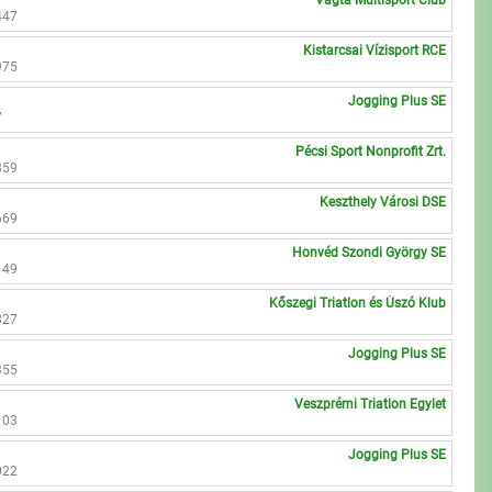
Vágta Multisport Club
447
Kistarcsai Vízisport RCE
975
Jogging Plus SE
7
Pécsi Sport Nonprofit Zrt.
859
Keszthely Városi DSE
669
Honvéd Szondi György SE
149
Kőszegi Triatlon és Úszó Klub
827
Jogging Plus SE
355
Veszprémi Triatlon Egylet
103
Jogging Plus SE
022