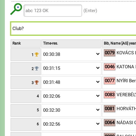
6
6
9
8
8
7
7
(Enter)
9
9
8
8
9
9
Rank
Time-res.
Bib, Name [AG] yea
0079
KOVÁCS 
00:30:38
1
0046
KATONA 
00:31:15
2
0077
NYÍRI Be
00:31:48
3
0083
VEREBÉLY
00:32:06
4
0081
HORVÁT
00:32:30
5
0064
NÁDASI G
00:32:56
6