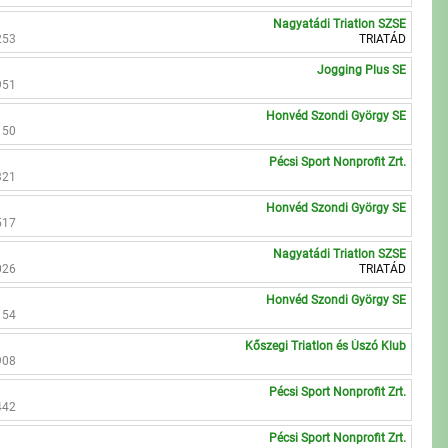
Nagyatádi Triatlon SZSE
253
TRIATÁD
Jogging Plus SE
951
Honvéd Szondi György SE
150
Pécsi Sport Nonprofit Zrt.
321
Honvéd Szondi György SE
517
Nagyatádi Triatlon SZSE
026
TRIATÁD
Honvéd Szondi György SE
154
Kőszegi Triatlon és Úszó Klub
908
Pécsi Sport Nonprofit Zrt.
442
Pécsi Sport Nonprofit Zrt.