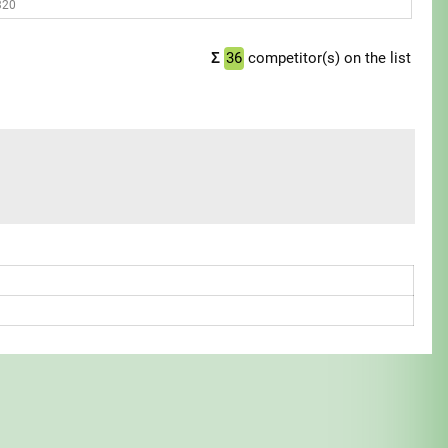
320
Σ
36
competitor(s) on the list