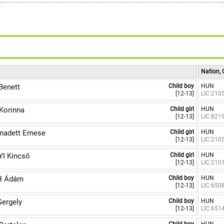
r
Nation, 
Benett
Child boy
HUN
[12-13]
LIC:210
Korinna
Child girl
HUN
[12-13]
LIC:821
rnadett Emese
Child girl
HUN
[12-13]
LIC:210
I Kincső
Child girl
HUN
[12-13]
LIC:210
H Ádám
Child boy
HUN
[12-13]
LIC:650
ergely
Child boy
HUN
[12-13]
LIC:651