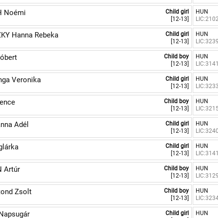
 Noémi
Child girl
HUN
[12-13]
LIC:210
KY Hanna Rebeka
Child girl
HUN
[12-13]
LIC:323
óbert
Child boy
HUN
[12-13]
LIC:314
ga Veronika
Child girl
HUN
[12-13]
LIC:323
ence
Child boy
HUN
[12-13]
LIC:321
nna Adél
Child girl
HUN
[12-13]
LIC:324
lárka
Child girl
HUN
[12-13]
LIC:314
 Artúr
Child boy
HUN
[12-13]
LIC:312
ond Zsolt
Child boy
HUN
[12-13]
LIC:323
Napsugár
Child girl
HUN