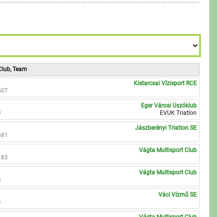
7
9
9
8
9
Club, Team
Kistarcsai Vízisport RCE
507
Eger Városi Úszóklub
9
EVUK Triatlon
Jászberényi Triatlon SE
581
Vágta Multisport Club
183
Vágta Multisport Club
8
Váci Vízmű SE
4