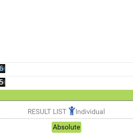
0
1
2
0
3
1
4
2
5
3
6
4
7
5
8
6
9
7
8
RESULT LIST
Individual
9
Refresh
Absolute