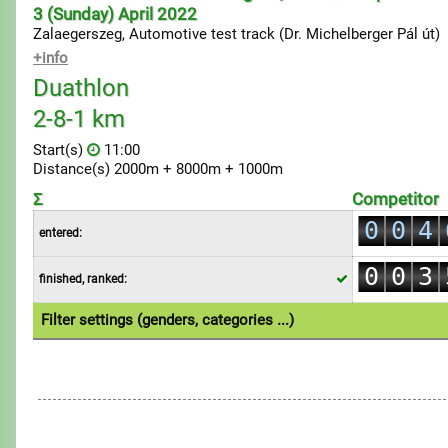
3 (Sunday) April 2022
Zalaegerszeg, Automotive test track (Dr. Michelberger Pál út)
+info
Duathlon
0
2-8-1 km
1
Start(s)
11:00
2
Distance(s) 2000m + 8000m + 1000m
0
3
Σ
Competitor
1
0
0
4
entered:
2
1
1
5
0
0
3
finished, ranked:
2
2
6
1
1
4
3
3
7
Filter settings (genders, categories ...)
2
2
5
4
4
8
1.Individual
3
3
6
5
5
9
4
4
7
6
6
5
5
8
7
7