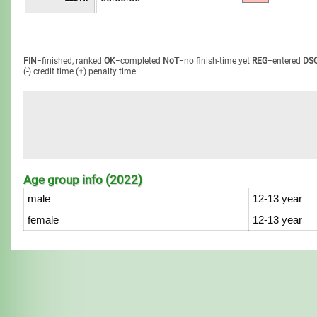
FIN
=finished, ranked
OK
=completed
NoT
=no finish-time yet
REG
=entered
DS
(
-
) credit time
(
+
) penalty time
Age group info (2022)
male
12-13 year
female
12-13 year