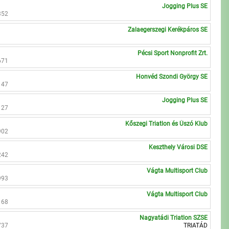
Jogging Plus SE
352
Zalaegerszegi Kerékpáros SE
Pécsi Sport Nonprofit Zrt.
671
Honvéd Szondi György SE
147
Jogging Plus SE
127
Kőszegi Triatlon és Úszó Klub
902
Keszthely Városi DSE
242
Vágta Multisport Club
993
Vágta Multisport Club
168
Nagyatádi Triatlon SZSE
737
TRIATÁD