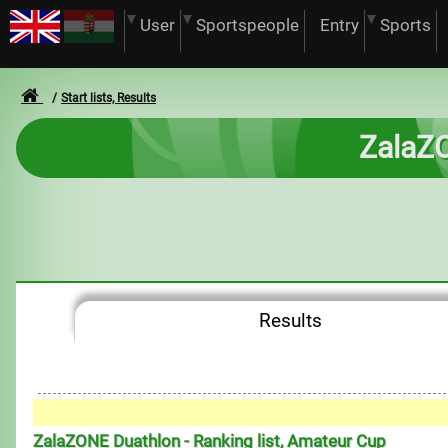
User
Sportspeople
Entry
Sports
Start lists, Results
ZalaZO
Results
ZalaZONE Duathlon - Ranking list, Amateur Cup