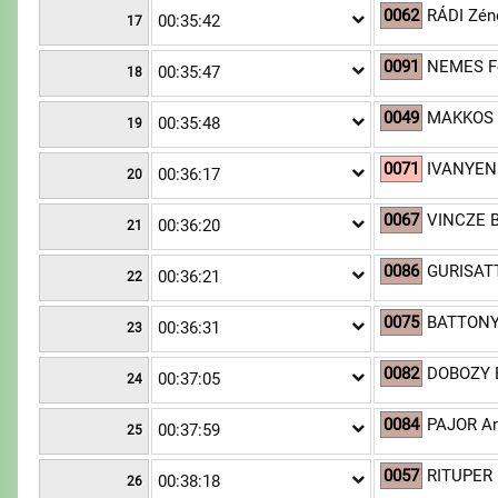
0062
RÁDI Zén
00:35:42
17
0091
NEMES Fe
00:35:47
18
0049
MAKKOS 
00:35:48
19
0071
IVANYENK
00:36:17
20
0067
VINCZE B
00:36:20
21
0086
GURISATT
00:36:21
22
0075
BATTONYA
00:36:31
23
0082
DOBOZY 
00:37:05
24
0084
PAJOR An
00:37:59
25
0057
RITUPER
00:38:18
26