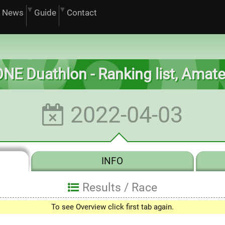
News
Guide
Contact
NE Duathlon - Ranking list, Amat
2022-04-03
INFO
Results /
Race
To see Overview click first tab again.