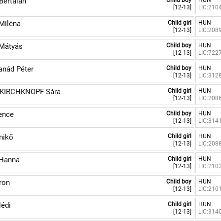
ertalan
Child boy
HUN
[12-13]
LIC:210
Miléna
Child girl
HUN
[12-13]
LIC:208
Mátyás
Child boy
HUN
[12-13]
LIC:722
anád Péter
Child boy
HUN
[12-13]
LIC:312
KIRCHKNOPF Sára
Child girl
HUN
[12-13]
LIC:208
ence
Child boy
HUN
[12-13]
LIC:314
nikő
Child girl
HUN
[12-13]
LIC:208
Hanna
Child girl
HUN
[12-13]
LIC:210
ron
Child boy
HUN
[12-13]
LIC:210
édi
Child girl
HUN
[12-13]
LIC:314