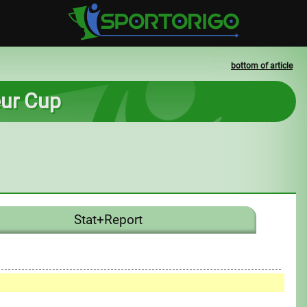
bottom of article
eur Cup
Stat+Report