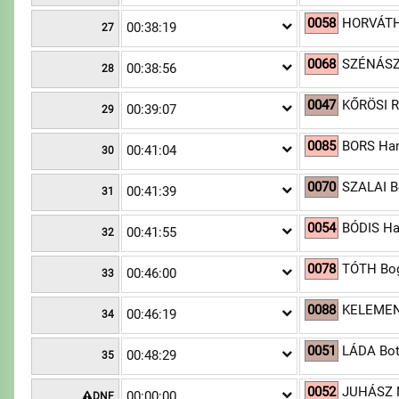
0058
HORVÁTH
00:38:19
27
0068
SZÉNÁSZ
00:38:56
28
0047
KŐRÖSI R
00:39:07
29
0085
BORS Han
00:41:04
30
0070
SZALAI B
00:41:39
31
0054
BÓDIS Ha
00:41:55
32
0078
TÓTH Bog
00:46:00
33
0088
KELEMEN
00:46:19
34
0051
LÁDA Bot
00:48:29
35
0052
JUHÁSZ 
00:00:00
DNF