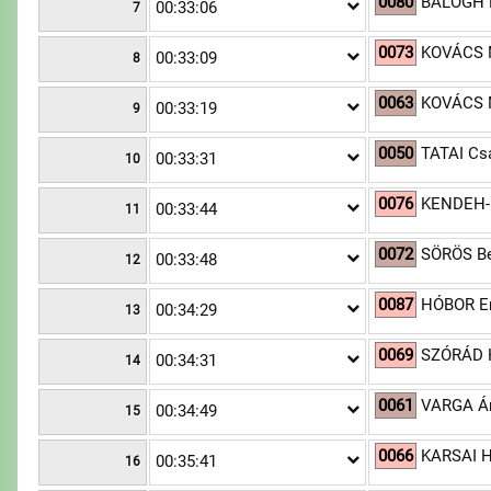
0080
BALOGH B
00:33:06
7
0073
KOVÁCS 
00:33:09
8
0063
KOVÁCS 
00:33:19
9
0050
TATAI Cs
00:33:31
10
0076
KENDEH-
00:33:44
11
0072
SÖRÖS B
00:33:48
12
0087
HÓBOR E
00:34:29
13
0069
SZÓRÁD 
00:34:31
14
0061
VARGA Á
00:34:49
15
0066
KARSAI H
00:35:41
16