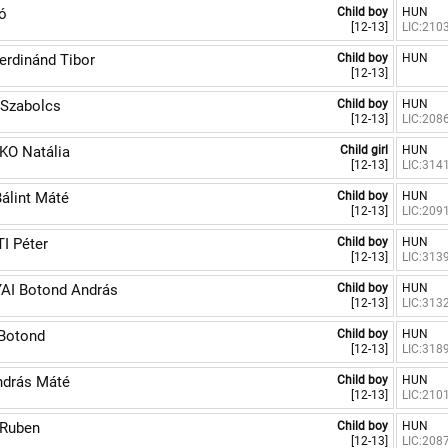
ó
Child boy
HUN
[12-13]
LIC:210
rdinánd Tibor
Child boy
HUN
[12-13]
Szabolcs
Child boy
HUN
[12-13]
LIC:208
O Natália
Child girl
HUN
[12-13]
LIC:314
álint Máté
Child boy
HUN
[12-13]
LIC:209
I Péter
Child boy
HUN
[12-13]
LIC:313
I Botond András
Child boy
HUN
[12-13]
LIC:313
Botond
Child boy
HUN
[12-13]
LIC:318
drás Máté
Child boy
HUN
[12-13]
LIC:210
 Ruben
Child boy
HUN
[12-13]
LIC:208