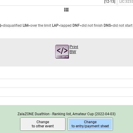
[12-13]
LIC:323
Q
=disqualified
LIM
=over the limit
LAP
=lapped
DNF
=did not finish
DNS
=did not start
Print
BW
ZalaZONE Duathlon - Ranking list, Amateur Cup
(2022-04-03)
Change
Change
to other event
to entry/payment sheet