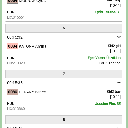
0064
MOLNÁR Gyula
Kid2 boy
[10-11]
HUN
Győri Triatlon SE
LIC:316661
6
00:15:32
0084
KATONA Amina
Kid2 girl
[10-11]
HUN
Eger Városi Úszóklub
LIC:210329
EVUK Triatlon
7
00:15:35
0039
DÉKÁNY Bence
Kid2 boy
[10-11]
HUN
Jogging Plus SE
LIC:313860
8