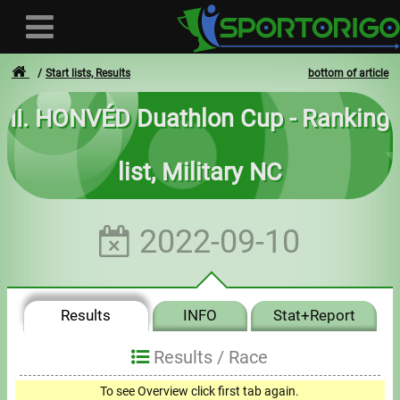
Start lists, Results
bottom of article
II. HONVÉD Duathlon Cup - Ranking
User
list, Military NC
Login
Registration
2022-09-10
Forgotten login or password
- - -
Results
INFO
Stat+Report
Invoices
Results /
Race
Privacy
To see Overview click first tab again.