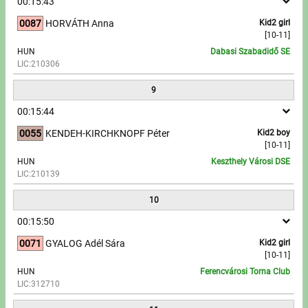
00:15:43
0087
HORVÁTH Anna
Kid2 girl
[10-11]
HUN
Dabasi Szabadidő SE
LIC:210306
9
00:15:44
0055
KENDEH-KIRCHKNOPF Péter
Kid2 boy
[10-11]
HUN
Keszthely Városi DSE
LIC:210139
10
00:15:50
0071
GYALOG Adél Sára
Kid2 girl
[10-11]
HUN
Ferencvárosi Torna Club
LIC:312710