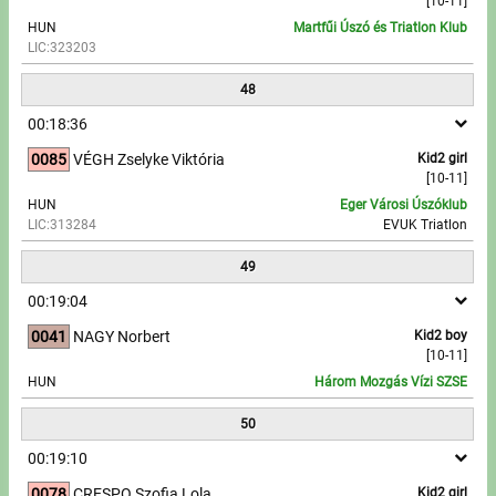
[10-11]
HUN
Martfűi Úszó és Triatlon Klub
LIC:323203
48
00:18:36
0085
VÉGH Zselyke Viktória
Kid2 girl
[10-11]
HUN
Eger Városi Úszóklub
LIC:313284
EVUK Triatlon
49
00:19:04
0041
NAGY Norbert
Kid2 boy
[10-11]
HUN
Három Mozgás Vízi SZSE
50
00:19:10
0078
CRESPO Szofia Lola
Kid2 girl