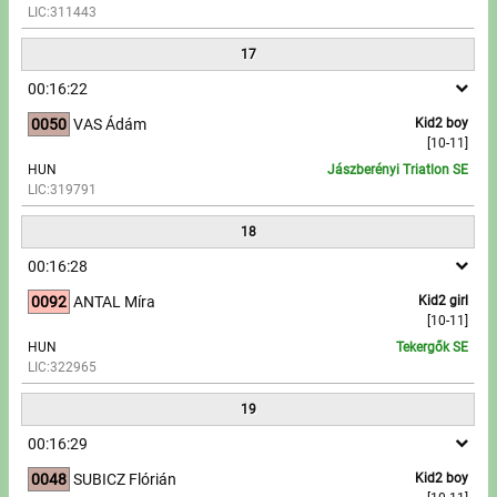
LIC:311443
17
00:16:22
0050
VAS Ádám
Kid2 boy
[10-11]
HUN
Jászberényi Triatlon SE
LIC:319791
18
00:16:28
0092
ANTAL Míra
Kid2 girl
[10-11]
HUN
Tekergők SE
LIC:322965
19
00:16:29
0048
SUBICZ Flórián
Kid2 boy