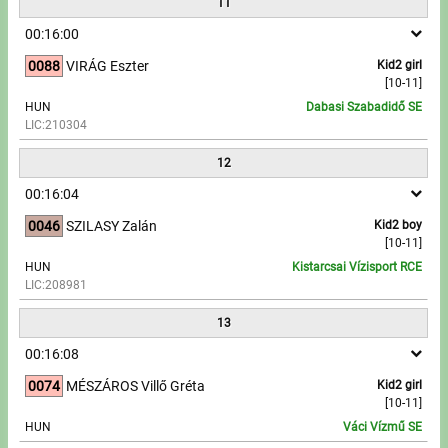
11
00:16:00
0088
VIRÁG Eszter
Kid2 girl
[10-11]
HUN
Dabasi Szabadidő SE
LIC:210304
12
00:16:04
0046
SZILASY Zalán
Kid2 boy
[10-11]
HUN
Kistarcsai Vízisport RCE
LIC:208981
13
00:16:08
0074
MÉSZÁROS Villő Gréta
Kid2 girl
[10-11]
HUN
Váci Vízmű SE