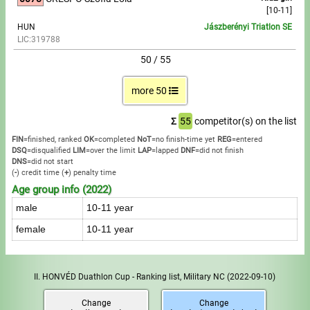
[10-11]
HUN
Jászberényi Triatlon SE
LIC:319788
50 / 55
more 50
Σ
55
competitor(s) on the list
FIN
=finished, ranked
OK
=completed
NoT
=no finish-time yet
REG
=entered
DSQ
=disqualified
LIM
=over the limit
LAP
=lapped
DNF
=did not finish
DNS
=did not start
(
-
) credit time
(
+
) penalty time
Age group info (2022)
male
10-11 year
female
10-11 year
II. HONVÉD Duathlon Cup - Ranking list, Military NC
(2022-09-10)
Change
Change