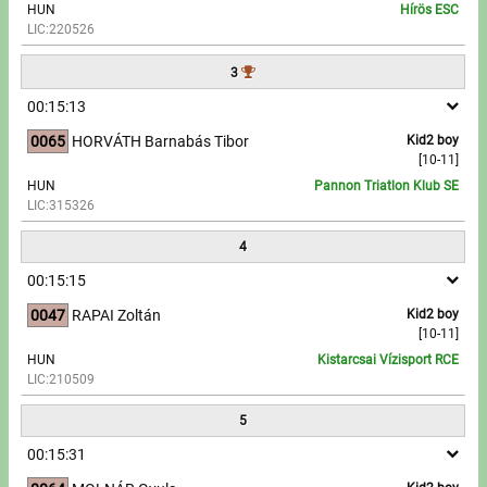
HUN
Hírös ESC
LIC:220526
Write to Us!
3
Partners, sponsors
00:15:13
0065
HORVÁTH Barnabás Tibor
Kid2 boy
Accomodation offers
[10-11]
HUN
Pannon Triatlon Klub SE
Impressum
LIC:315326
4
00:15:15
0047
RAPAI Zoltán
Kid2 boy
[10-11]
HUN
Kistarcsai Vízisport RCE
LIC:210509
5
00:15:31