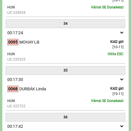
[10-11]
HUN
Városi SE Dunakeszi
LIC:220634
34
00:17:24
0095
MOHAY Lili
Kid2 girl
[10-11]
HUN
Hírös ESC
LIC:220525
35
00:17:30
0068
DURBÁK Linda
Kid2 girl
[10-11]
HUN
Városi SE Dunakeszi
LIC:322722
36
00:17:42