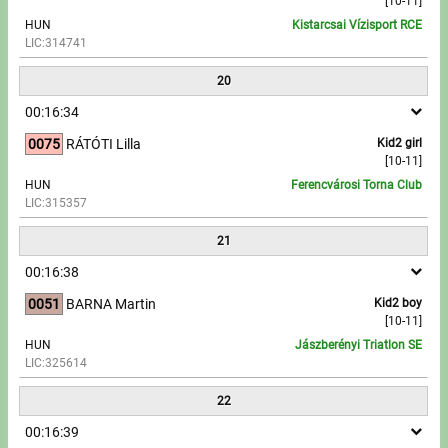
[10-11]
HUN
Kistarcsai Vízisport RCE
LIC:314741
20
00:16:34
0075
RÁTÓTI Lilla
Kid2 girl
[10-11]
HUN
Ferencvárosi Torna Club
LIC:315357
21
00:16:38
0051
BARNA Martin
Kid2 boy
[10-11]
HUN
Jászberényi Triatlon SE
LIC:325614
22
00:16:39