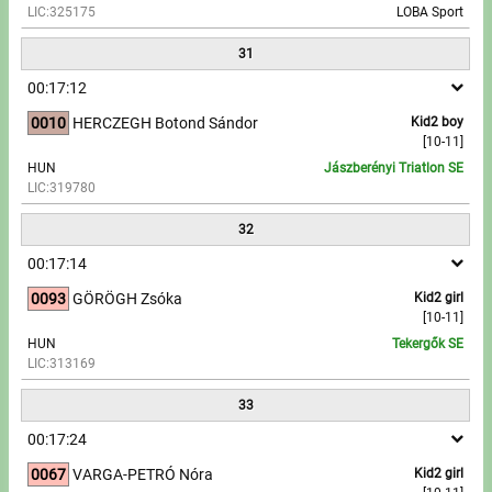
LIC:325175
LOBA Sport
31
00:17:12
0010
HERCZEGH Botond Sándor
Kid2 boy
[10-11]
HUN
Jászberényi Triatlon SE
LIC:319780
32
00:17:14
0093
GÖRÖGH Zsóka
Kid2 girl
[10-11]
HUN
Tekergők SE
LIC:313169
33
00:17:24
0067
VARGA-PETRÓ Nóra
Kid2 girl