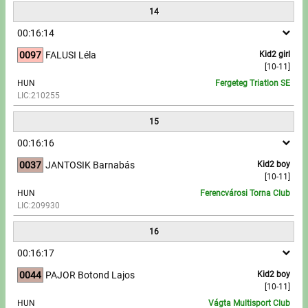
14
00:16:14
0097
FALUSI Léla
Kid2 girl
[10-11]
HUN
Fergeteg Triatlon SE
LIC:210255
15
00:16:16
0037
JANTOSIK Barnabás
Kid2 boy
[10-11]
HUN
Ferencvárosi Torna Club
LIC:209930
16
00:16:17
0044
PAJOR Botond Lajos
Kid2 boy
[10-11]
HUN
Vágta Multisport Club