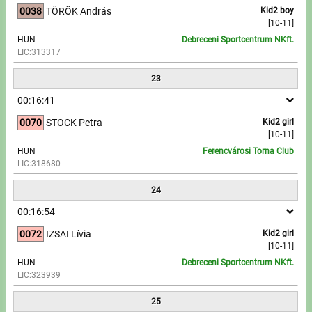
0038
TÖRÖK András
Kid2 boy
[10-11]
HUN
Debreceni Sportcentrum NKft.
LIC:313317
23
00:16:41
0070
STOCK Petra
Kid2 girl
[10-11]
HUN
Ferencvárosi Torna Club
LIC:318680
24
00:16:54
0072
IZSAI Lívia
Kid2 girl
[10-11]
HUN
Debreceni Sportcentrum NKft.
LIC:323939
25