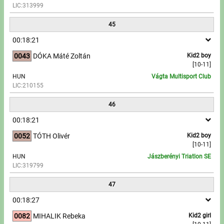
LIC:313999
45
00:18:21
0043
DÓKA Máté Zoltán
Kid2 boy
[10-11]
HUN
Vágta Multisport Club
LIC:210155
46
00:18:21
0052
TÓTH Olivér
Kid2 boy
[10-11]
HUN
Jászberényi Triatlon SE
LIC:319799
47
00:18:27
0082
MIHALIK Rebeka
Kid2 girl