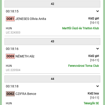
42
00:18:15
0081
JENESES Olívia Anita
Kid2 girl
[10-11]
HUN
Martfűi Úszó és Triatlon Klub
LIC:324303
43
00:18:16
0069
NÉMETH Alíz
Kid2 girl
[10-11]
HUN
Ferencvárosi Torna Club
LIC:220504
44
00:18:18
0062
CZIFRA Bence
Kid2 boy
[10-11]
HUN
Tekergők SE