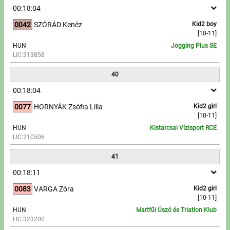
00:18:04
0042
SZÓRÁD Kenéz
Kid2 boy
[10-11]
HUN
Jogging Plus SE
LIC:313858
40
00:18:04
0077
HORNYÁK Zsófia Lilla
Kid2 girl
[10-11]
HUN
Kistarcsai Vízisport RCE
LIC:210506
41
00:18:11
0083
VARGA Zóra
Kid2 girl
[10-11]
HUN
Martfűi Úszó és Triatlon Klub
LIC:323200