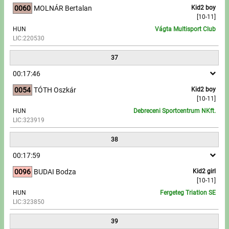
0060
MOLNÁR Bertalan
Kid2 boy
[10-11]
HUN
Vágta Multisport Club
LIC:220530
37
00:17:46
0054
TÓTH Oszkár
Kid2 boy
[10-11]
HUN
Debreceni Sportcentrum NKft.
LIC:323919
38
00:17:59
0096
BUDAI Bodza
Kid2 girl
[10-11]
HUN
Fergeteg Triatlon SE
LIC:323850
39