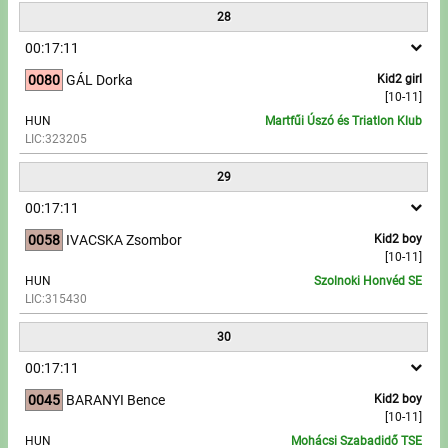
28
00:17:11
0080
GÁL Dorka
Kid2 girl
[10-11]
HUN
Martfűi Úszó és Triatlon Klub
LIC:323205
29
00:17:11
0058
IVACSKA Zsombor
Kid2 boy
[10-11]
HUN
Szolnoki Honvéd SE
LIC:315430
30
00:17:11
0045
BARANYI Bence
Kid2 boy
[10-11]
HUN
Mohácsi Szabadidő TSE