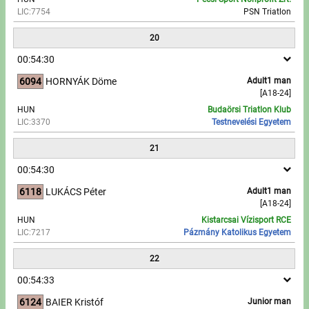
LIC:7754
PSN Triatlon
20
00:54:30
6094
HORNYÁK Döme
Adult1 man
[A18-24]
HUN
Budaörsi Triatlon Klub
LIC:3370
Testnevelési Egyetem
21
00:54:30
6118
LUKÁCS Péter
Adult1 man
[A18-24]
HUN
Kistarcsai Vízisport RCE
LIC:7217
Pázmány Katolikus Egyetem
22
00:54:33
6124
BAIER Kristóf
Junior man