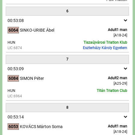
6
00:53:08
6064
SINKO-URIBE Ábel
Adult1 man
[A18-24]
HUN
Tiszaújvárosi Triatlon Klub
LIC:6874
Eszterházy Károly Egyetem
7
00:53:09
6084
SIMON Péter
Adult2 man
[A25-29]
HUN
Titán Triatlon Club
LIC:6964
8
00:53:14
6053
KOVÁCS Márton Soma
Adult1 man
[A18-24]