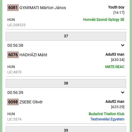
6081
GYARMATI Márton János
Youth boy
[16-17]
HUN
Honvéd Szondi György SE
LIC:208533
37
00:56:38
6076
HADHÁZI Máté
Adult3 man
[A30-34]
HUN
MATE-GEAC
LIC:4870
38
00:56:39
6098
ZSEBE Olivér
Adult2 man
[A25-29]
HUN
Budaörsi Triatlon Klub
LIC:5574
Testnevelési Egyetem
39