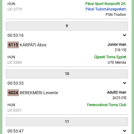
HUN
Pécsi Sport Nonprofit Zrt.
LIC:3770
Pécsi Tudományegyetem
PSN Triatlon
9
00:53:16
6115
KÁRPÁTI Ákos
Junior man
[18-19]
HUN
Újpesti Torna Egylet
LIC:5384
UTE Merida
10
00:53:33
6024
BEREKMÉRI Levente
Adult2 man
[A25-29]
HUN
Ferencvárosi Torna Club
LIC:6331
11
00:53:47