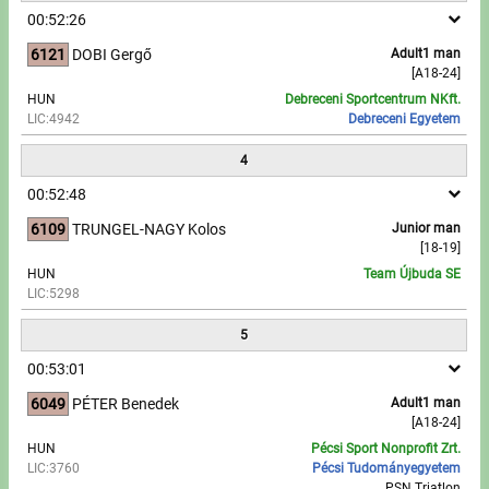
00:52:26
Write to Us!
6121
DOBI Gergő
Adult1 man
[A18-24]
Partners, sponsors
HUN
Debreceni Sportcentrum NKft.
LIC:4942
Debreceni Egyetem
Accomodation offers
4
Impressum
00:52:48
6109
TRUNGEL-NAGY Kolos
Junior man
[18-19]
HUN
Team Újbuda SE
LIC:5298
5
00:53:01
6049
PÉTER Benedek
Adult1 man
[A18-24]
HUN
Pécsi Sport Nonprofit Zrt.
LIC:3760
Pécsi Tudományegyetem
PSN Triatlon