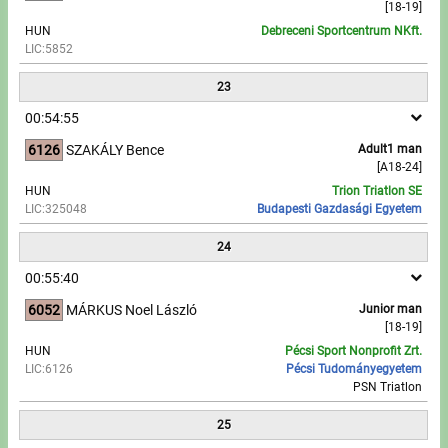
[18-19]
HUN
Debreceni Sportcentrum NKft.
LIC:5852
23
00:54:55
6126
SZAKÁLY Bence
Adult1 man
[A18-24]
HUN
Trion Triatlon SE
LIC:325048
Budapesti Gazdasági Egyetem
24
00:55:40
6052
MÁRKUS Noel László
Junior man
[18-19]
HUN
Pécsi Sport Nonprofit Zrt.
LIC:6126
Pécsi Tudományegyetem
PSN Triatlon
25