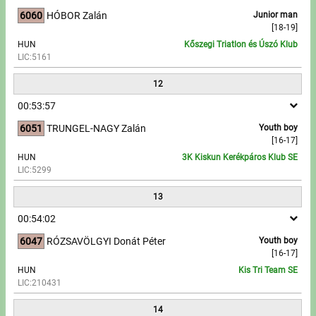
6060
HÓBOR Zalán
Junior man
[18-19]
HUN
Kőszegi Triatlon és Úszó Klub
LIC:5161
12
00:53:57
6051
TRUNGEL-NAGY Zalán
Youth boy
[16-17]
HUN
3K Kiskun Kerékpáros Klub SE
LIC:5299
13
00:54:02
6047
RÓZSAVÖLGYI Donát Péter
Youth boy
[16-17]
HUN
Kis Tri Team SE
LIC:210431
14