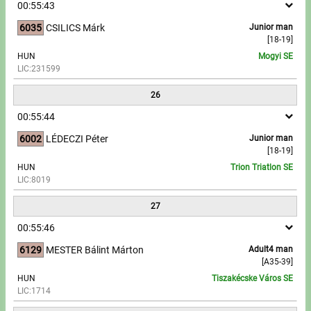
00:55:43
6035
CSILICS Márk
Junior man
[18-19]
HUN
Mogyi SE
LIC:231599
26
00:55:44
6002
LÉDECZI Péter
Junior man
[18-19]
HUN
Trion Triatlon SE
LIC:8019
27
00:55:46
6129
MESTER Bálint Márton
Adult4 man
[A35-39]
HUN
Tiszakécske Város SE
LIC:1714