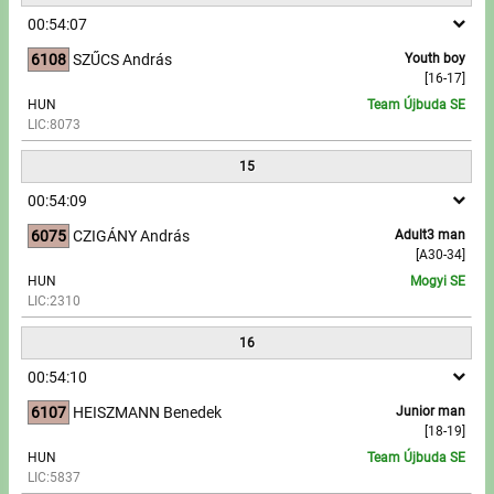
00:54:07
6108
SZŰCS András
Youth boy
[16-17]
HUN
Team Újbuda SE
LIC:8073
15
00:54:09
6075
CZIGÁNY András
Adult3 man
[A30-34]
HUN
Mogyi SE
LIC:2310
16
00:54:10
6107
HEISZMANN Benedek
Junior man
[18-19]
HUN
Team Újbuda SE
LIC:5837