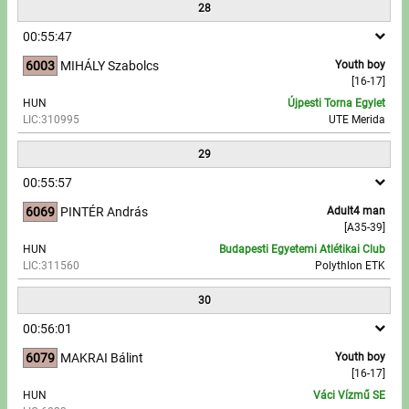
28
00:55:47
6003
MIHÁLY Szabolcs
Youth boy
[16-17]
HUN
Újpesti Torna Egylet
LIC:310995
UTE Merida
29
00:55:57
6069
PINTÉR András
Adult4 man
[A35-39]
HUN
Budapesti Egyetemi Atlétikai Club
LIC:311560
Polythlon ETK
30
00:56:01
6079
MAKRAI Bálint
Youth boy
[16-17]
HUN
Váci Vízmű SE