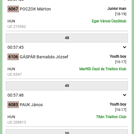
6067
POCZOK Márton
Junior man
[18-19]
HUN
Eger Városi Úszóklub
LIC:210562
48
00:57:45
6106
GÁSPÁR Barnabás József
Youth boy
[16-17]
HUN
Martfűi Úszó és Triatlon Klub
LIC:6547
49
00:57:48
6083
PAUK János
Youth boy
[16-17]
HUN
Titán Triatlon Club
LIC:208813
50