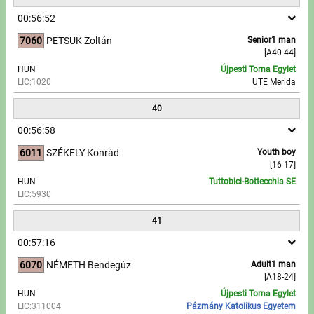
00:56:52
7060
PETSUK Zoltán
Senior1 man
[A40-44]
HUN
Újpesti Torna Egylet
LIC:1020
UTE Merida
40
00:56:58
6011
SZÉKELY Konrád
Youth boy
[16-17]
HUN
Tuttobici-Bottecchia SE
LIC:5930
41
00:57:16
6070
NÉMETH Bendegúz
Adult1 man
[A18-24]
HUN
Újpesti Torna Egylet
LIC:311004
Pázmány Katolikus Egyetem