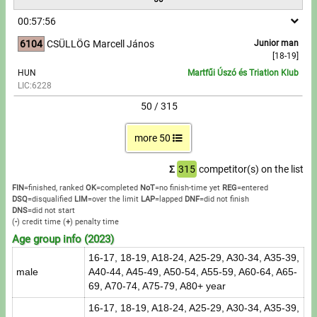
00:57:56
6104
CSÜLLÖG Marcell János
Junior man
[18-19]
HUN
Martfűi Úszó és Triatlon Klub
LIC:6228
50 / 315
more 50
Σ
315
competitor(s) on the list
FIN
=finished, ranked
OK
=completed
NoT
=no finish-time yet
REG
=entered
DSQ
=disqualified
LIM
=over the limit
LAP
=lapped
DNF
=did not finish
DNS
=did not start
(
-
) credit time
(
+
) penalty time
Age group info (2023)
16-17, 18-19, A18-24, A25-29, A30-34, A35-39,
male
A40-44, A45-49, A50-54, A55-59, A60-64, A65-
69, A70-74, A75-79, A80+ year
16-17, 18-19, A18-24, A25-29, A30-34, A35-39,