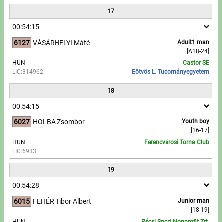
17
00:54:15
6127
VÁSÁRHELYI Máté
Adult1 man
[A18-24]
HUN
Castor SE
LIC:314962
Eötvös L. Tudományegyetem
18
00:54:15
6027
HOLBA Zsombor
Youth boy
[16-17]
HUN
Ferencvárosi Torna Club
LIC:6933
19
00:54:28
6015
FEHÉR Tibor Albert
Junior man
[18-19]
HUN
Pécsi Sport Nonprofit Zrt.