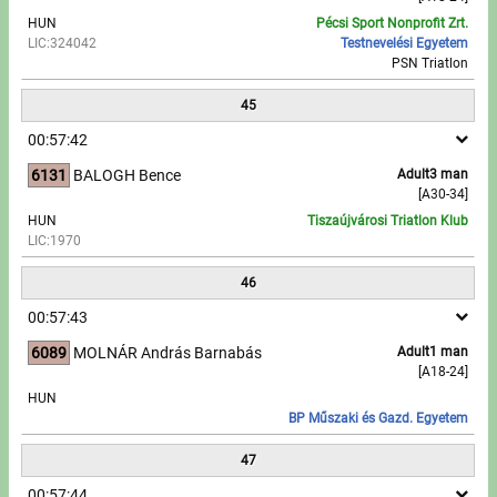
HUN
Pécsi Sport Nonprofit Zrt.
LIC:324042
Testnevelési Egyetem
PSN Triatlon
45
00:57:42
6131
BALOGH Bence
Adult3 man
[A30-34]
HUN
Tiszaújvárosi Triatlon Klub
LIC:1970
46
00:57:43
6089
MOLNÁR András Barnabás
Adult1 man
[A18-24]
HUN
BP Műszaki és Gazd. Egyetem
47
00:57:44