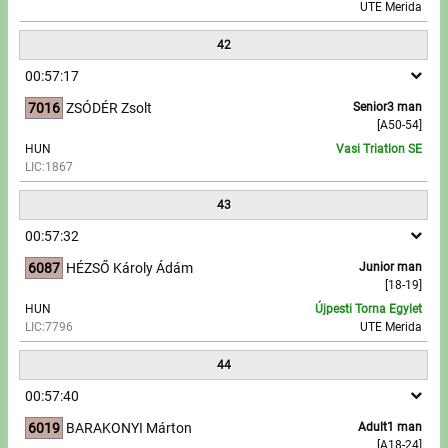
UTE Merida
42
00:57:17
7016
ZSÓDÉR Zsolt
Senior3 man
[A50-54]
HUN
Vasi Triatlon SE
LIC:1867
43
00:57:32
6087
HÉZSŐ Károly Ádám
Junior man
[18-19]
HUN
Újpesti Torna Egylet
LIC:7796
UTE Merida
44
00:57:40
6019
BARAKONYI Márton
Adult1 man
[A18-24]