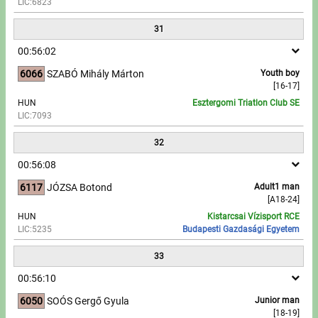
LIC:6823
31
00:56:02
6066
SZABÓ Mihály Márton
Youth boy
[16-17]
HUN
Esztergomi Triatlon Club SE
LIC:7093
32
00:56:08
6117
JÓZSA Botond
Adult1 man
[A18-24]
HUN
Kistarcsai Vízisport RCE
LIC:5235
Budapesti Gazdasági Egyetem
33
00:56:10
6050
SOÓS Gergő Gyula
Junior man
[18-19]