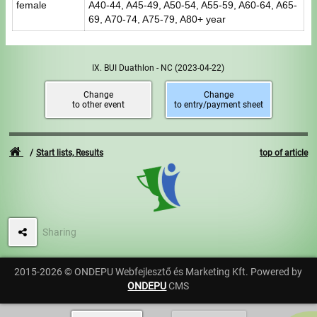
female
A40-44, A45-49, A50-54, A55-59, A60-64, A65-
69, A70-74, A75-79, A80+ year
IX. BUI Duathlon - NC
(2023-04-22)
Change
Change
to other event
to entry/payment sheet
Start lists, Results
top of article
Sharing
2015-2026 © ONDEPU Webfejlesztő és Marketing Kft. Powered by
ONDEPU
CMS