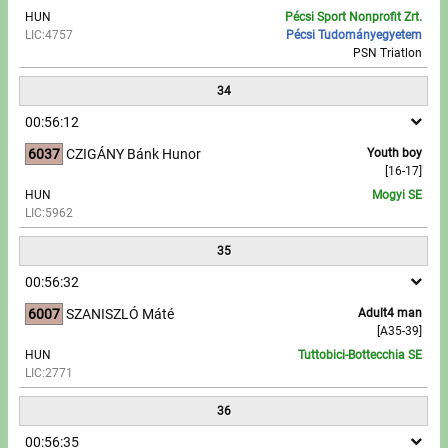
HUN
Pécsi Sport Nonprofit Zrt.
LIC:4757
Pécsi Tudományegyetem
PSN Triatlon
34
00:56:12
6037
CZIGÁNY Bánk Hunor
Youth boy
[16-17]
HUN
Mogyi SE
LIC:5962
35
00:56:32
6007
SZANISZLÓ Máté
Adult4 man
[A35-39]
HUN
Tuttobici-Bottecchia SE
LIC:2771
36
00:56:35