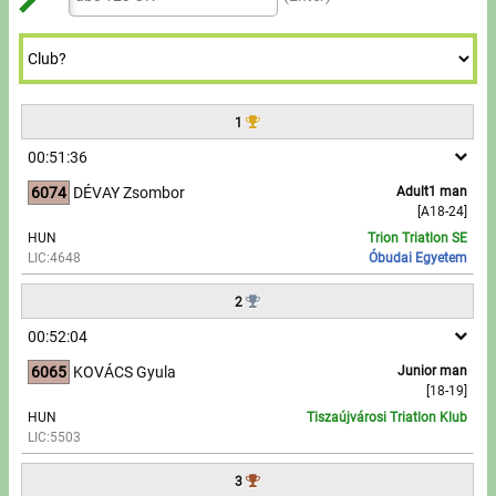
Tours, trips
7
7
9
8
8
Refresh
Swimming
9
9
Rowing
1
News
00:51:36
6074
DÉVAY Zsombor
Adult1 man
Guide
[A18-24]
HUN
Trion Triatlon SE
LIC:4648
Óbudai Egyetem
F.A.Q.
2
Timing
00:52:04
Embedding module
6065
KOVÁCS Gyula
Junior man
[18-19]
HUN
Tiszaújvárosi Triatlon Klub
Director, Organiser
LIC:5503
Contact
3