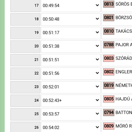
0813
SÖRÖS 
00:49:54
17
0801
BÖRZSÖ
00:50:48
18
0810
TAKÁCS
00:51:17
19
0788
PAJOR A
00:51:38
20
0803
SZÓRÁD
00:51:51
21
0802
ENGLER
00:51:56
22
0819
NÉMETH 
00:52:01
23
0805
HAJDÚ A
00:52:43+
24
0794
BATTONY
00:53:57
25
0809
MÓRÓ R
00:54:02
26