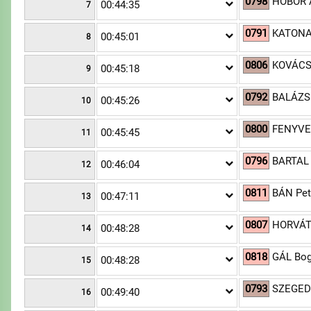
0798
HÓBOR 
00:44:35
7
0791
KATONA
00:45:01
8
0806
KOVÁCS
00:45:18
9
0792
BALÁZS
00:45:26
10
0800
FENYVE
00:45:45
11
0796
BARTAL 
00:46:04
12
0811
BÁN Pet
00:47:11
13
0807
HORVÁT
00:48:28
14
0818
GÁL Bog
00:48:28
15
0793
SZEGED
00:49:40
16