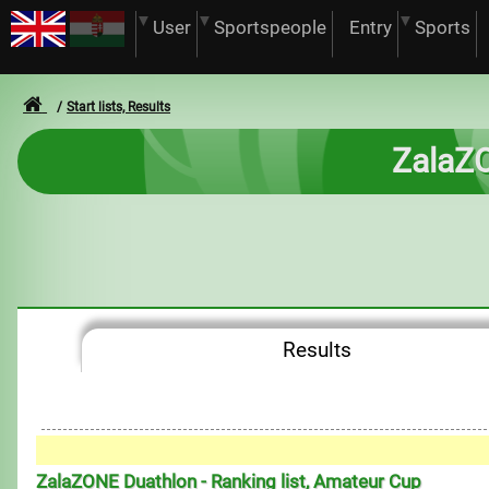
User
Sportspeople
Entry
Sports
Start lists, Results
ZalaZO
Results
ZalaZONE Duathlon - Ranking list, Amateur Cup