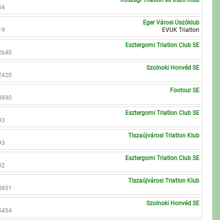
Kőszegi Triatlon és Úszó Klub
54
Eger Városi Úszóklub
19
EVUK Triatlon
Esztergomi Triatlon Club SE
2640
Szolnoki Honvéd SE
2420
Footour SE
3890
Esztergomi Triatlon Club SE
93
Tiszaújvárosi Triatlon Klub
93
Esztergomi Triatlon Club SE
02
Tiszaújvárosi Triatlon Klub
8851
Szolnoki Honvéd SE
5454