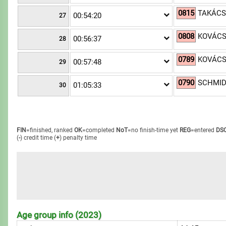
0815
TAKÁCS-
00:54:20
27
0808
KOVÁCS 
00:56:37
28
0789
KOVÁCS
00:57:48
29
0790
SCHMID
01:05:33
30
FIN
=finished, ranked
OK
=completed
NoT
=no finish-time yet
REG
=entered
DS
(
-
) credit time
(
+
) penalty time
Age group info (2023)