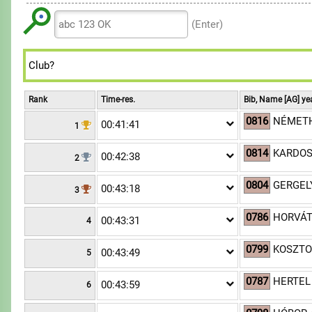
6
6
9
8
8
7
7
(Enter)
9
9
8
8
9
9
Rank
Time-res.
Bib, Name [AG] ye
0816
NÉMETH
00:41:41
1
0814
KARDOS
00:42:38
2
0804
GERGEL
00:43:18
3
0786
HORVÁT
00:43:31
4
0799
KOSZTO
00:43:49
5
0787
HERTEL
00:43:59
6