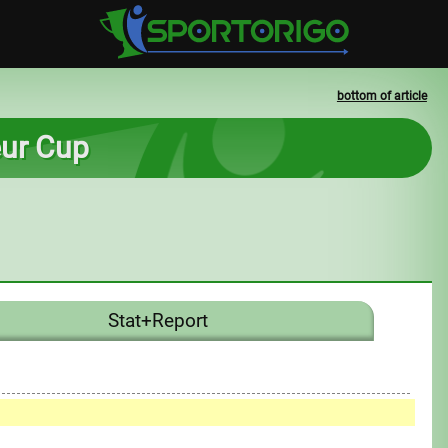
bottom of article
eur Cup
Stat+Report
0
1