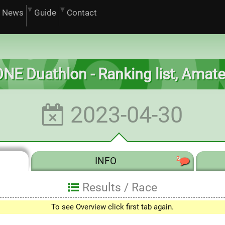
News
Guide
Contact
NE Duathlon - Ranking list, Amat
2023-04-30
2
INFO
Results /
Race
To see Overview click first tab again.