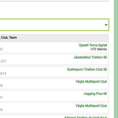
7
9
8
9
, Club, Team
Újpesti Torna Egylet
02
UTE Merida
Jászberényi Triatlon SE
1277
Esztergomi Triatlon Club SE
3414
Vágta Multisport Club
08
Jogging Plus SE
07
Vágta Multisport Club
54