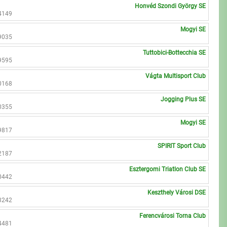
Honvéd Szondi György SE
4149
Mogyi SE
9035
Tuttobici-Bottecchia SE
9595
Vágta Multisport Club
0168
Jogging Plus SE
0355
Mogyi SE
9817
SPIRIT Sport Club
2187
Esztergomi Triatlon Club SE
0442
Keszthely Városi DSE
3242
Ferencvárosi Torna Club
4481