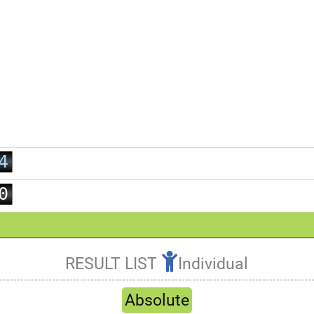
0
1
2
3
4
5
0
6
1
7
2
8
3
RESULT LIST
Individual
9
4
Refresh
5
Absolute