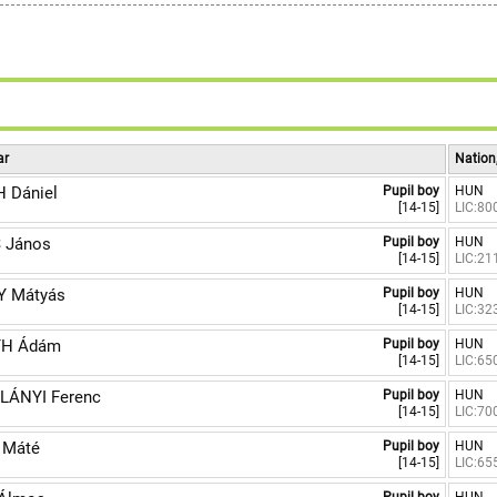
6
7
8
9
ar
Nation
 Dániel
Pupil boy
HUN
[14-15]
LIC:80
 János
Pupil boy
HUN
[14-15]
LIC:21
Y Mátyás
Pupil boy
HUN
[14-15]
LIC:32
H Ádám
Pupil boy
HUN
[14-15]
LIC:65
LÁNYI Ferenc
Pupil boy
HUN
[14-15]
LIC:70
 Máté
Pupil boy
HUN
[14-15]
LIC:65