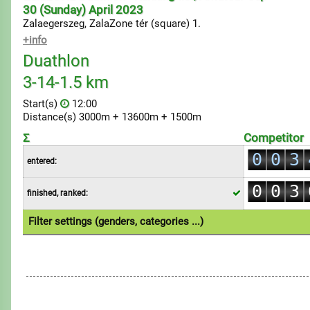
30 (Sunday) April 2023
Zalaegerszeg, ZalaZone tér (square) 1.
+info
Duathlon
3-14-1.5 km
0
Start(s)
12:00
1
Distance(s) 3000m + 13600m + 1500m
0
2
Σ
Competitor
1
0
0
3
entered:
2
1
1
4
0
0
3
finished, ranked:
2
2
5
1
1
4
3
3
6
Filter settings (genders, categories ...)
2
2
5
4
4
7
1.Individual
3
3
6
5
5
8
4
4
7
6
6
9
5
5
8
7
7