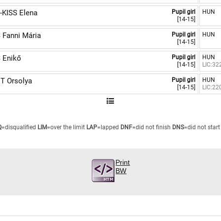
KISS Elena
Pupil girl
HUN
[14-15]
Fanni Mária
Pupil girl
HUN
[14-15]
 Enikő
Pupil girl
HUN
[14-15]
LIC:32
T Orsolya
Pupil girl
HUN
[14-15]
LIC:22
Q
=disqualified
LIM
=over the limit
LAP
=lapped
DNF
=did not finish
DNS
=did not start
Print
BW