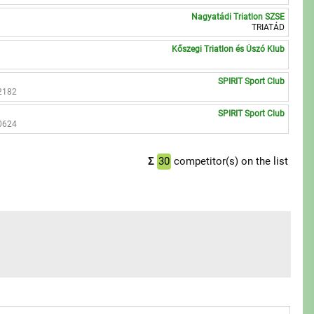
Nagyatádi Triatlon SZSE
TRIATÁD
Kőszegi Triatlon és Úszó Klub
SPIRIT Sport Club
2182
SPIRIT Sport Club
0624
Σ
30
competitor(s) on the list