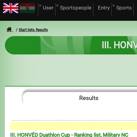
User
Sportspeople
Entry
Sports
Start lists, Results
III. HON
Results
III. HONVÉD Duathlon Cup - Ranking list, Military NC