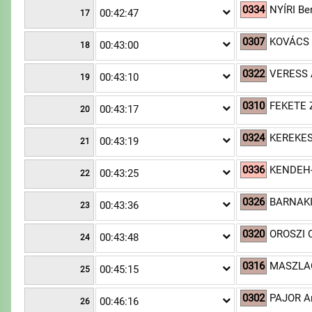
0334
NYÍRI Be
00:42:47
17
0307
KOVÁCS 
00:43:00
18
0322
VERESS 
00:43:10
19
0310
FEKETE 
00:43:17
20
0324
KEREKES
00:43:19
21
0336
KENDEH-
00:43:25
22
0326
BARNAKI 
00:43:36
23
0320
OROSZI 
00:43:48
24
0316
MASZLAG
00:45:15
25
0302
PAJOR A
00:46:16
26