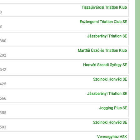
Tiszaújvárosi Triatlon Klub
98
Esztergomi Triatlon Club SE
93
Jászberényi Triatlon SE
9880
Martfűi Úszó és Triatlon Klub
3202
Honvéd Szondi György SE
1542
Szolnoki Honvéd SE
5425
Jászberényi Triatlon SE
1566
Jogging Plus SE
0355
Szolnoki Honvéd SE
1503
Veresegyház VSK