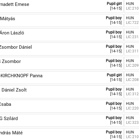
rnadett Emese
Pupil girl
HUN
[14-15]
LIC:21
Mátyás
Pupil boy
HUN
[14-15]
LIC:72
Áron László
Pupil boy
HUN
[14-15]
LIC:23
Zsombor Dániel
Pupil boy
HUN
[14-15]
LIC:31
 Zsombor
Pupil boy
HUN
[14-15]
LIC:20
KIRCHKNOPF Panna
Pupil girl
HUN
[14-15]
LIC:20
Dániel Zsolt
Pupil boy
HUN
[14-15]
LIC:31
Csaba
Pupil boy
HUN
[14-15]
LIC:22
 Szilárd
Pupil boy
HUN
[14-15]
LIC:32
ndrás Máté
Pupil boy
HUN
[14-15]
LIC:21