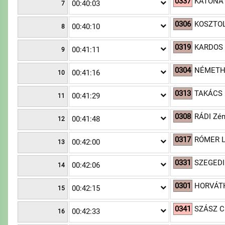
0337
KATONA 
00:40:03
7
0306
KOSZTOL
00:40:10
8
0319
KARDOS 
00:41:11
9
0304
NÉMETH
00:41:16
10
0313
TAKÁCS 
00:41:29
11
0308
RÁDI Zé
00:41:48
12
0317
RÓMER Le
00:42:00
13
0331
SZEGEDI
00:42:06
14
0301
HORVÁT
00:42:15
15
0341
SZÁSZ C
00:42:33
16