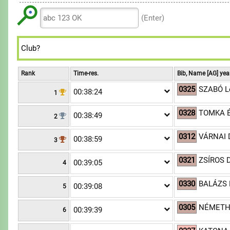
6
6
9
8
8
7
7
(Enter)
9
9
8
8
9
9
Rank
Time-res.
Bib, Name [AG] yea
0325
SZABÓ L
00:38:24
1
0328
TOMKA É
00:38:49
2
0312
VÁRNAI 
00:38:59
3
0321
ZSÍROS D
00:39:05
4
0330
BALÁZS 
00:39:08
5
0305
NÉMETH 
00:39:39
6