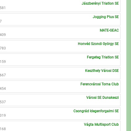
Jászberényi Triatlon SE
0581
Jogging Plus SE
27
MATE-GEAC
1409
Honvéd Szondi György SE
1783
Fergeteg Triatlon SE
9159
Keszthely Városi DSE
8667
Ferencvárosi Torna Club
2454
Városi SE Dunakeszi
0537
Csongrád Idegenforgalmi SE
3319
Vágta Multisport Club
0168