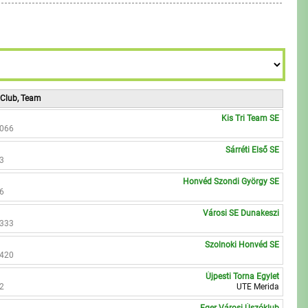
7
8
8
9
9
 Club, Team
Kis Tri Team SE
5066
Sárréti Első SE
83
Honvéd Szondi György SE
16
Városi SE Dunakeszi
3333
Szolnoki Honvéd SE
2420
Újpesti Torna Egylet
02
UTE Merida