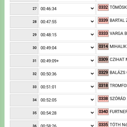
0332
TÖMÖSKÖ
00:46:34
27
0339
BARTAL Z
00:47:55
28
0333
VARGA B
00:48:15
29
0314
MIHALIK 
00:49:04
30
0309
CZIHAT 
00:49:09+
31
0329
BALÁZS 
00:50:36
32
0318
TROMFOS
00:51:01
33
0338
SZÓRÁD 
00:52:05
34
0340
FURTNER
00:54:28
35
0335
TÓTH Nó
00:58:26
36