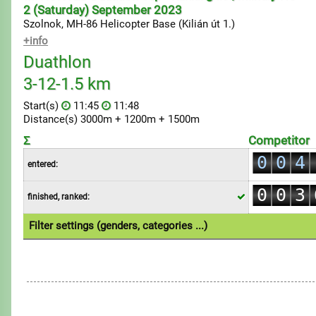
2 (Saturday) September 2023
Szolnok, MH-86 Helicopter Base (Kilián út 1.)
+info
Duathlon
0
3-12-1.5 km
1
Start(s)
11:45
11:48
2
Distance(s) 3000m + 1200m + 1500m
0
3
Σ
Competitor
1
0
0
4
entered:
2
1
1
5
0
0
3
finished, ranked:
2
2
6
1
1
4
3
3
7
Filter settings (genders, categories ...)
2
2
5
4
4
8
1.Individual
3
3
6
5
5
9
4
4
7
6
6
5
5
8
7
7