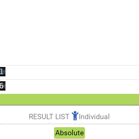
0
1
2
3
0
4
1
5
2
6
3
7
4
8
5
9
RESULT LIST
Individual
6
Refresh
7
Absolute
8