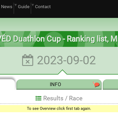
News
Guide
Contact
VÉD Duathlon Cup - Ranking list, Mi
2023-09-02
1
INFO
Results /
Race
To see Overview click first tab again.