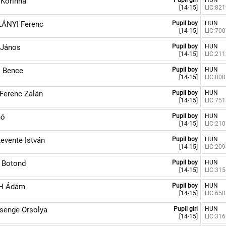
Korinna
Pupil girl
HUN
[14-15]
LIC:82
ÁNYI Ferenc
Pupil boy
HUN
[14-15]
LIC:70
János
Pupil boy
HUN
[14-15]
LIC:21
 Bence
Pupil boy
HUN
[14-15]
LIC:80
Ferenc Zalán
Pupil boy
HUN
[14-15]
LIC:75
nó
Pupil boy
HUN
[14-15]
LIC:21
vente István
Pupil boy
HUN
[14-15]
LIC:20
 Botond
Pupil boy
HUN
[14-15]
LIC:31
H Ádám
Pupil boy
HUN
[14-15]
LIC:65
senge Orsolya
Pupil girl
HUN
[14-15]
LIC:31