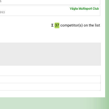
86
Vágta Multisport Club
8993
Σ
37
competitor(s) on the list