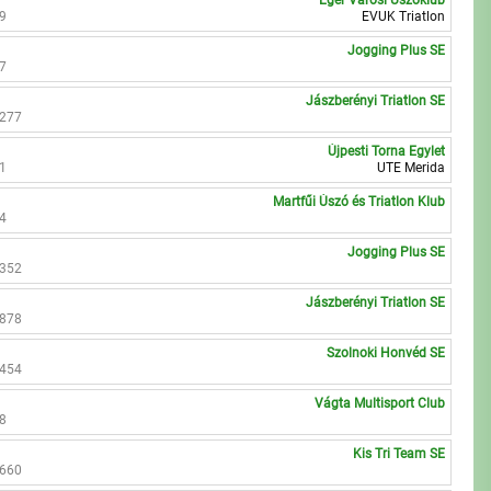
Eger Városi Úszóklub
19
EVUK Triatlon
Jogging Plus SE
07
Jászberényi Triatlon SE
1277
Újpesti Torna Egylet
01
UTE Merida
Martfűi Úszó és Triatlon Klub
14
Jogging Plus SE
0352
Jászberényi Triatlon SE
9878
Szolnoki Honvéd SE
5454
Vágta Multisport Club
08
Kis Tri Team SE
6660