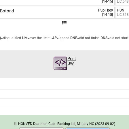
[14-15]
LIC:54
Botond
Pupil boy
HUN
[14-15]
LIC:31
Q
=disqualified
LIM
=over the limit
LAP
=lapped
DNF
=did not finish
DNS
=did not start
Print
BW
III. HONVÉD Duathlon Cup - Ranking list, Military NC
(2023-09-02)