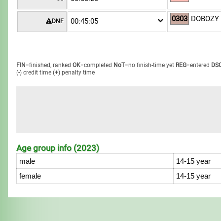
0303
DOBOZY 
00:45:05
DNF
FIN
=finished, ranked
OK
=completed
NoT
=no finish-time yet
REG
=entered
DS
(
-
) credit time
(
+
) penalty time
Age group info (2023)
male
14-15 year
female
14-15 year