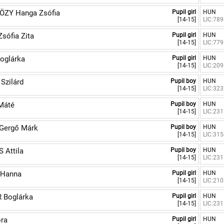
ZY Hanga Zsófia
Pupil girl
HUN
[14-15]
LIC:78
sófia Zita
Pupil girl
HUN
[14-15]
LIC:77
oglárka
Pupil girl
HUN
[14-15]
LIC:20
Szilárd
Pupil boy
HUN
[14-15]
LIC:32
Máté
Pupil boy
HUN
[14-15]
LIC:23
Gergő Márk
Pupil boy
HUN
[14-15]
LIC:31
 Attila
Pupil boy
HUN
[14-15]
LIC:23
Hanna
Pupil girl
HUN
[14-15]
LIC:21
 Boglárka
Pupil girl
HUN
[14-15]
LIC:23
ra
Pupil girl
HUN