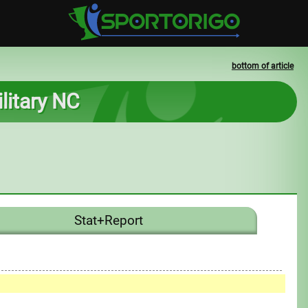
bottom of article
litary NC
Stat+Report