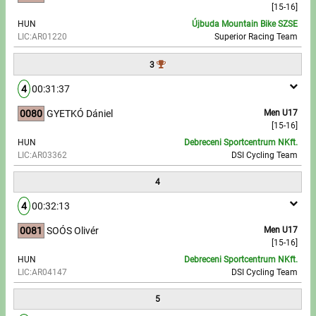
[15-16]
HUN
Újbuda Mountain Bike SZSE
Write to Us!
LIC:AR01220
Superior Racing Team
Partners, sponsors
3
4
00:31:37
Accomodation offers
0080
GYETKÓ Dániel
Men U17
Impressum
[15-16]
HUN
Debreceni Sportcentrum NKft.
LIC:AR03362
DSI Cycling Team
4
4
00:32:13
0081
SOÓS Olivér
Men U17
[15-16]
HUN
Debreceni Sportcentrum NKft.
LIC:AR04147
DSI Cycling Team
5