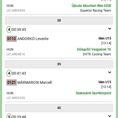
HUN
Újbuda Mountain Bike SZSE
LIC:AR04595
Superior Racing Team
38
4
00:39:45
0112
ANDORKÓ Levente
Men U15
[13-14]
HUN
Diósgyőri Vasgyárak TK
LIC:AR04816
DVTK Cycling Team
39
4
00:41:43
0121
MÁRMAROSI Marcell
Men U15
[13-14]
HUN
Szekszárdi Sportközpont
LIC:AR02630
40
3
00:29:48