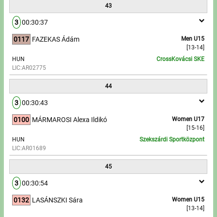
43
3
00:30:37
0117
FAZEKAS Ádám
Men U15
[13-14]
HUN
CrossKovácsi SKE
LIC:AR02775
44
3
00:30:43
0100
MÁRMAROSI Alexa Ildikó
Women U17
[15-16]
HUN
Szekszárdi Sportközpont
LIC:AR01689
45
3
00:30:54
0132
LASÁNSZKI Sára
Women U15
[13-14]