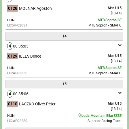
0128
MOLNÁR Ágoston
Men U15
[13-14]
HUN
MTB Sopron SE
LIC:AR02031
MTB Sopron - SMAFC
14
4
00:35:03
0129
ILLÉS Bence
Men U15
[13-14]
HUN
MTB Sopron SE
LIC:AR02350
MTB Sopron - SMAFC
15
4
00:35:06
0110
LACZKÓ Olivér Péter
Men U15
[13-14]
HUN
Újbuda Mountain Bike SZSE
LIC:AR02289
Superior Racing Team