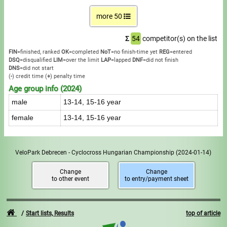
more 50
Σ
54
competitor(s) on the list
FIN
=finished, ranked
OK
=completed
NoT
=no finish-time yet
REG
=entered
DSQ
=disqualified
LIM
=over the limit
LAP
=lapped
DNF
=did not finish
DNS
=did not start
(
-
) credit time
(
+
) penalty time
Age group info (2024)
male
13-14, 15-16 year
female
13-14, 15-16 year
VeloPark Debrecen - Cyclocross Hungarian Championship
(2024-01-14)
Change
Change
to other event
to entry/payment sheet
Start lists, Results
top of article