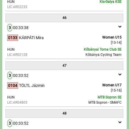
HUN
Kis-Galya KSE
LIC:AR02233
46
3
00:33:38
0133
KÁRPÁTI Mira
Women U15
[13-14]
HUN
Kőbányai Torna Club SE
LIC:AR02128
Kőbánya Cycling Team
47
3
00:33:52
0104
TÖLTL Jázmin
Women U17
[15-16]
HUN
MTB Sopron SE
LIC:AR04805
MTB Sopron - SMAFC
48
3
00:33:52