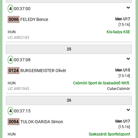
4
00:37:00
0096
FELEDY Bence
Men U17
[15-16]
HUN
Kis-Galya KSE
LIC:AR02183
25
4
00:37:08
0124
BURGERMEISTER Olivér
Men U15
[13-14]
HUN
Csömöri Sport és Szabadidő NKft.
LIC:AR01945
Cube-Csömör
26
4
00:37:15
0094
TULOK-DARIDA Simon
Men U17
[15-16]
HUN
Szekszárdi Sportközpont