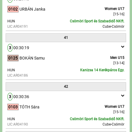
0102
URBÁN Janka
Women U17
[15-16]
HUN
Csömöri Sport és Szabadidő NKft.
LIC:AR04191
Cube-Csömör
41
3
00:30:19
0125
BOKÁN Samu
Men U15
[13-14]
HUN
Kanizsa 14 Kerékpáros Egy.
LIC:AR04186
42
3
00:30:36
0103
TÓTH Sára
Women U17
[15-16]
HUN
Csömöri Sport és Szabadidő NKft.
LIC:AR04190
Cube-Csömör