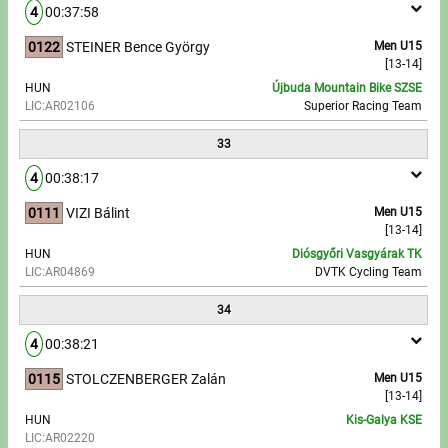
4
00:37:58
0122
STEINER Bence György
Men U15
[13-14]
HUN
Újbuda Mountain Bike SZSE
LIC:AR02106
Superior Racing Team
33
4
00:38:17
0111
VIZI Bálint
Men U15
[13-14]
HUN
Diósgyőri Vasgyárak TK
LIC:AR04869
DVTK Cycling Team
34
4
00:38:21
0115
STOLCZENBERGER Zalán
Men U15
[13-14]
HUN
Kis-Galya KSE
LIC:AR02220