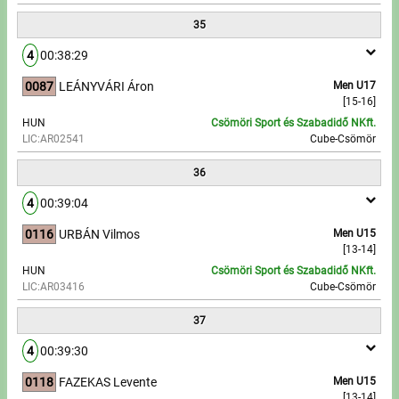
35
4
00:38:29
0087
LEÁNYVÁRI Áron
Men U17
[15-16]
HUN
Csömöri Sport és Szabadidő NKft.
LIC:AR02541
Cube-Csömör
36
4
00:39:04
0116
URBÁN Vilmos
Men U15
[13-14]
HUN
Csömöri Sport és Szabadidő NKft.
LIC:AR03416
Cube-Csömör
37
4
00:39:30
0118
FAZEKAS Levente
Men U15
[13-14]