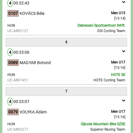
4
00:32:43
0107
KOVÁCS Béla
Men U15
[13-14]
HUN
Debreceni Sportcentrum NKft.
LIC:AR02127
DSI Cycling Team
6
4
00:33:06
0089
MAGYAR Botond
Men U17
[15-16]
HUN
HOTE SE
LIC:AR01451
HOTE Cycling Team
7
4
00:33:07
0079
VOLYKA Ádám
Men U17
[15-16]
HUN
Újbuda Mountain Bike SZSE
LIC:AR03277
Superior Racing Team