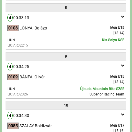
8
4
00:33:13
0108
LÓNYAI Balázs
Men U15
[13-14]
HUN
Kis-Galya KSE
LIC:AR02215
9
4
00:34:25
0109
BÁNFAI Olivér
Men U15
[13-14]
HUN
Újbuda Mountain Bike SZSE
LIC:AR02326
Superior Racing Team
10
4
00:34:30
0085
SZALAY Boldizsár
Men U17
[15-16]