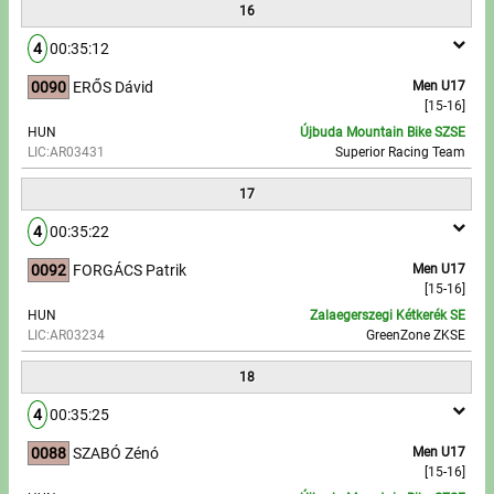
16
4
00:35:12
0090
ERŐS Dávid
Men U17
[15-16]
HUN
Újbuda Mountain Bike SZSE
LIC:AR03431
Superior Racing Team
17
4
00:35:22
0092
FORGÁCS Patrik
Men U17
[15-16]
HUN
Zalaegerszegi Kétkerék SE
LIC:AR03234
GreenZone ZKSE
18
4
00:35:25
0088
SZABÓ Zénó
Men U17
[15-16]