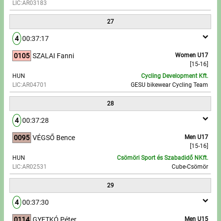
LIC:AR03183
27
4
00:37:17
0105
SZALAI Fanni
Women U17
[15-16]
HUN
Cycling Development Kft.
LIC:AR04701
GESU bikewear Cycling Team
28
4
00:37:28
0095
VÉGSŐ Bence
Men U17
[15-16]
HUN
Csömöri Sport és Szabadidő NKft.
LIC:AR02531
Cube-Csömör
29
4
00:37:30
0114
GYETKÓ Péter
Men U15