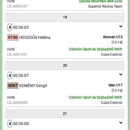
HUN
Újbuda Mountain Bike SZSE
LIC:AR03547
Superior Racing Team
19
4
00:36:03
0130
HEGEDŰS Heléna
Women U15
[13-14]
HUN
Csömöri Sport és Szabadidő NKft.
LIC:AR01831
Cube-Csömör
20
4
00:36:07
0097
KEMÉNY Gergő
Men U17
[15-16]
HUN
Csömöri Sport és Szabadidő NKft.
LIC:AR05089
Cube-Csömör
21
4
00:36:08