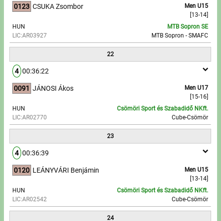
0123
CSUKA Zsombor
Men U15
[13-14]
HUN
MTB Sopron SE
LIC:AR03927
MTB Sopron - SMAFC
22
4
00:36:22
0091
JÁNOSI Ákos
Men U17
[15-16]
HUN
Csömöri Sport és Szabadidő NKft.
LIC:AR02770
Cube-Csömör
23
4
00:36:39
0120
LEÁNYVÁRI Benjámin
Men U15
[13-14]
HUN
Csömöri Sport és Szabadidő NKft.
LIC:AR02542
Cube-Csömör
24