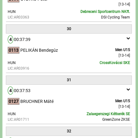
[13-14]
HUN
Debreceni Sportcentrum NKft.
LIC:AR03363
DSI Cycling Team
30
4
00:37:39
0113
PELIKÁN Bendegúz
Men U15
[13-14]
HUN
CrossKovácsi SKE
LIC:AR03916
31
4
00:37:53
0127
BRUCHNER Máté
Men U15
[13-14]
HUN
Zalaegerszegi Kétkerék SE
LIC:AR01711
GreenZone ZKSE
32