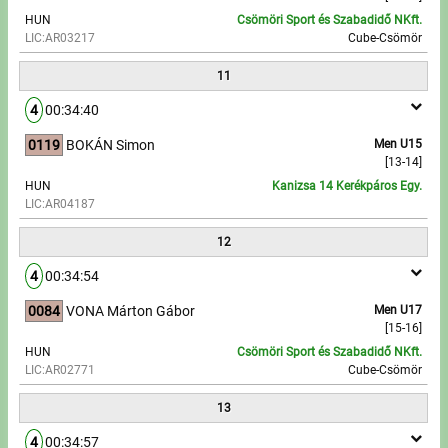
HUN
Csömöri Sport és Szabadidő NKft.
LIC:AR03217
Cube-Csömör
11
4
00:34:40
0119
BOKÁN Simon
Men U15
[13-14]
HUN
Kanizsa 14 Kerékpáros Egy.
LIC:AR04187
12
4
00:34:54
0084
VONA Márton Gábor
Men U17
[15-16]
HUN
Csömöri Sport és Szabadidő NKft.
LIC:AR02771
Cube-Csömör
13
4
00:34:57