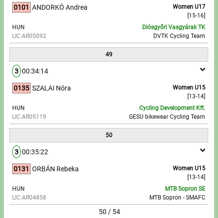
0101
ANDORKÓ Andrea
Women U17
[15-16]
HUN
Diósgyőri Vasgyárak TK
LIC:AR05092
DVTK Cycling Team
49
3
00:34:14
0135
SZALAI Nóra
Women U15
[13-14]
HUN
Cycling Development Kft.
LIC:AR05119
GESU bikewear Cycling Team
50
3
00:35:22
0131
ORBÁN Rebeka
Women U15
[13-14]
HUN
MTB Sopron SE
LIC:AR04858
MTB Sopron - SMAFC
50 / 54