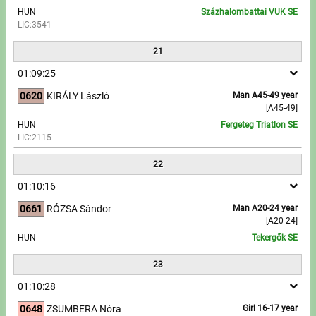
HUN
Százhalombattai VUK SE
LIC:3541
21
01:09:25
0620
KIRÁLY László
Man A45-49 year
[A45-49]
HUN
Fergeteg Triatlon SE
LIC:2115
22
01:10:16
0661
RÓZSA Sándor
Man A20-24 year
[A20-24]
HUN
Tekergők SE
23
01:10:28
0648
ZSUMBERA Nóra
Girl 16-17 year