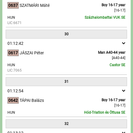
0637
SZATMÁRI Máté
Boy 16-17 year
[16-17]
HUN
Százhalombattai VUK SE
LIC:6671
30
01:12:42
0617
JÁSZAI Péter
Man A40-44 year
[A40-44]
HUN
Castor SE
LIC:7065
31
01:12:54
0642
TÁPAI Balázs
Boy 16-17 year
[16-17]
HUN
Hód-Triatlon és Öttusa SE
32
01:13:12