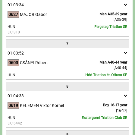
01:03:34
0627
MAJOR Gábor
Man A35-39 year
[A35-39]
HUN
Fergeteg Triatlon SE
LIC:810
7
01:03:52
0603
CSÁNYI Róbert
Man A40-44 year
[A40-44]
HUN
Hód-Triatlon és Öttusa SE
8
01:04:33
0619
KELEMEN Viktor Kornél
Boy 16-17 year
[16-17]
HUN
Esztergomi Triatlon Club SE
LIC:6442
9