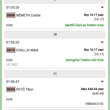
01:05:26
0666
NÉMETH Csaba
Boy 16-17 year
[16-17]
HUN
Martfűi Úszó és Triatlon Klub
10
01:06:32
0610
GYALLAI Máté
Boy 16-17 year
[16-17]
HUN
Gyöngyösi Triatlon ASZ Klub
LIC:5422
11
01:06:47
0634
PETŐ Tibor
Man A40-44 year
[A40-44]
HUN
TIBRANCO SC