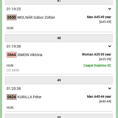
47
01:19:25
0650
MOLNÁR Gábor Zoltán
Man A45-49 year
[A45-49]
HUN
48
01:19:38
0664
SIMON Viktória
Woman A35-39 year
[A35-39]
HUN
Csepel Dolphins SC
LIC:6850
49
01:20:38
0624
KURILLA Péter
Man A40-44 year
[A40-44]
HUN
50