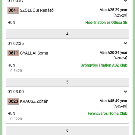
01:00:57
0641
SZÖLLŐSI Renátó
Man A25-29 year
Write to Us!
[A25-29]
HUN
Hód-Triatlon és Öttusa SE
Partners, sponsors
4
Accomodation offers
01:02:35
0611
GYALLAI Soma
Man A20-24 year
Impressum
[A20-24]
HUN
Gyöngyösi Triatlon ASZ Klub
LIC:5420
5
01:03:00
0623
KRAUSZ Zoltán
Man A45-49 year
[A45-49]
HUN
Ferencvárosi Torna Club
LIC:3220
6