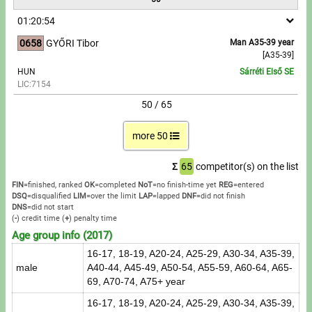
01:20:54
0658
GYŐRI Tibor
Man A35-39 year
[A35-39]
HUN
Sárréti Első SE
LIC:7154
50 / 65
more 50
Σ
65
competitor(s) on the list
FIN
=finished, ranked
OK
=completed
NoT
=no finish-time yet
REG
=entered
DSQ
=disqualified
LIM
=over the limit
LAP
=lapped
DNF
=did not finish
DNS
=did not start
(
-
) credit time
(
+
) penalty time
Age group info (2017)
16-17, 18-19, A20-24, A25-29, A30-34, A35-39,
male
A40-44, A45-49, A50-54, A55-59, A60-64, A65-
69, A70-74, A75+ year
16-17, 18-19, A20-24, A25-29, A30-34, A35-39,