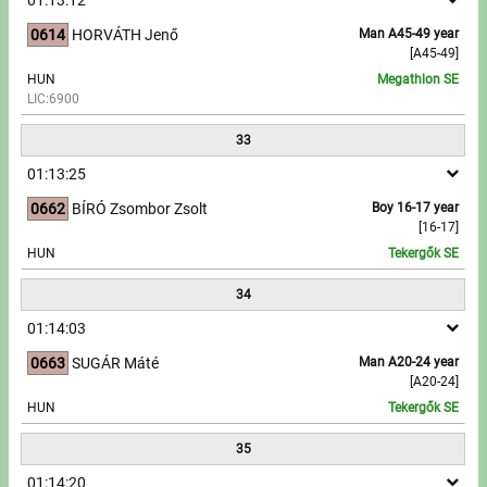
0614
HORVÁTH Jenő
Man A45-49 year
[A45-49]
HUN
Megathlon SE
LIC:6900
33
01:13:25
0662
BÍRÓ Zsombor Zsolt
Boy 16-17 year
[16-17]
HUN
Tekergők SE
34
01:14:03
0663
SUGÁR Máté
Man A20-24 year
[A20-24]
HUN
Tekergők SE
35
01:14:20