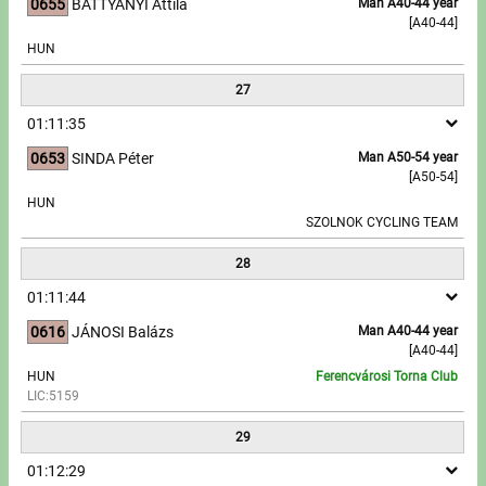
0655
BATTYÁNYI Attila
Man A40-44 year
[A40-44]
HUN
27
01:11:35
0653
SINDA Péter
Man A50-54 year
[A50-54]
HUN
SZOLNOK CYCLING TEAM
28
01:11:44
0616
JÁNOSI Balázs
Man A40-44 year
[A40-44]
HUN
Ferencvárosi Torna Club
LIC:5159
29
01:12:29