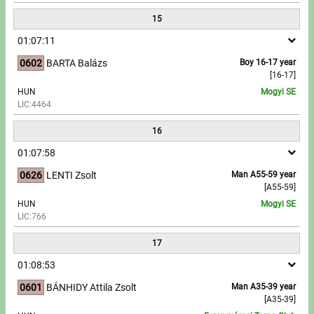
15
01:07:11
0602
BARTA Balázs
Boy 16-17 year
[16-17]
HUN
Mogyi SE
LIC:4464
16
01:07:58
0626
LENTI Zsolt
Man A55-59 year
[A55-59]
HUN
Mogyi SE
LIC:766
17
01:08:53
0601
BÁNHIDY Attila Zsolt
Man A35-39 year
[A35-39]