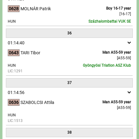
0628
MOLNÁR Patrik
Boy 16-17 year
[16-17]
HUN
Százhalombattai VUK SE
36
01:14:40
0643
TARI Tibor
Man A55-59 year
[A55-59]
HUN
Gyöngyösi Triatlon ASZ Klub
LIC:1291
37
01:14:56
0636
SZABOLCSI Attila
Man A55-59 year
[A55-59]
HUN
LIC:1513
38