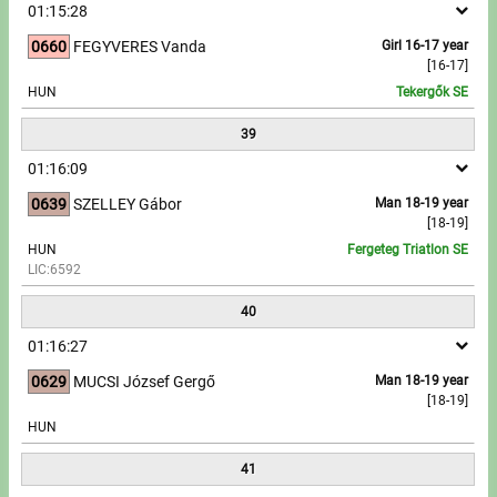
01:15:28
0660
FEGYVERES Vanda
Girl 16-17 year
[16-17]
HUN
Tekergők SE
39
01:16:09
0639
SZELLEY Gábor
Man 18-19 year
[18-19]
HUN
Fergeteg Triatlon SE
LIC:6592
40
01:16:27
0629
MUCSI József Gergő
Man 18-19 year
[18-19]
HUN
41