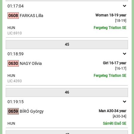
01:17:04
0608
FARKAS Lilla
Woman 18-19 year
[18-19]
HUN
Fergeteg Triatlon SE
LIC:6910
45
01:18:59
0630
NAGY Olívia
Girl 16-17 year
[16-17]
HUN
Fergeteg Triatlon SE
LIC:4393
46
01:19:15
0659
BÍRÓ György
Man A30-34 year
[A30-34]
HUN
Sárréti Első SE