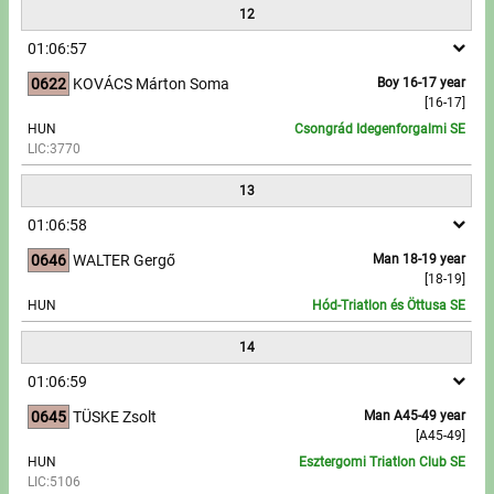
12
01:06:57
0622
KOVÁCS Márton Soma
Boy 16-17 year
[16-17]
HUN
Csongrád Idegenforgalmi SE
LIC:3770
13
01:06:58
0646
WALTER Gergő
Man 18-19 year
[18-19]
HUN
Hód-Triatlon és Öttusa SE
14
01:06:59
0645
TÜSKE Zsolt
Man A45-49 year
[A45-49]
HUN
Esztergomi Triatlon Club SE
LIC:5106