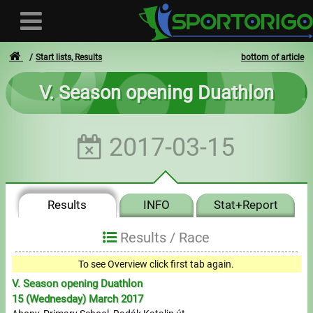
Start lists, Results
bottom of article
V. Season opening Duathlon
User
2017-03-15
Login
Registration
Results
INFO
Stat+Report
Forgotten login or password
- - -
Results /
Race
Invoices
To see Overview click first tab again.
V. Season opening Duathlon
Privacy
0
15 (Wednesday) March 2017