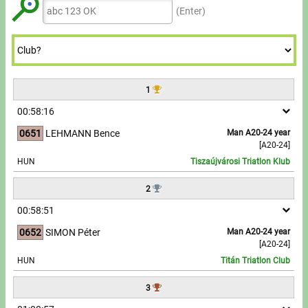
Tours, trips
8
8
(Enter)
7
7
9
9
9
9
Swimming
8
8
9
9
Rowing
1
News
00:58:16
Guide
0651
LEHMANN Bence
Man A20-24 year
[A20-24]
HUN
Tiszaújvárosi Triatlon Klub
F.A.Q.
2
Timing
00:58:51
Embedding module
0652
SIMON Péter
Man A20-24 year
[A20-24]
HUN
Titán Triatlon Club
Director, Organiser
3
Contact