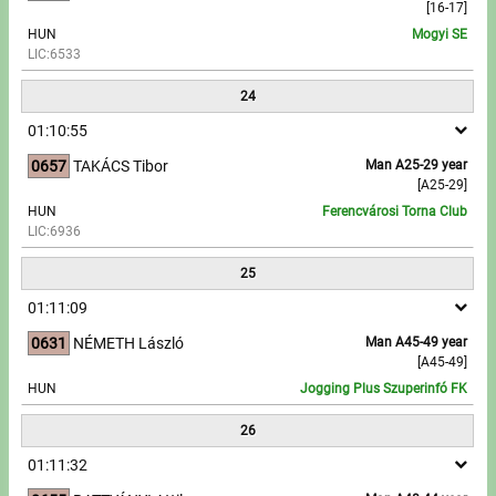
[16-17]
HUN
Mogyi SE
LIC:6533
24
01:10:55
0657
TAKÁCS Tibor
Man A25-29 year
[A25-29]
HUN
Ferencvárosi Torna Club
LIC:6936
25
01:11:09
0631
NÉMETH László
Man A45-49 year
[A45-49]
HUN
Jogging Plus Szuperinfó FK
26
01:11:32