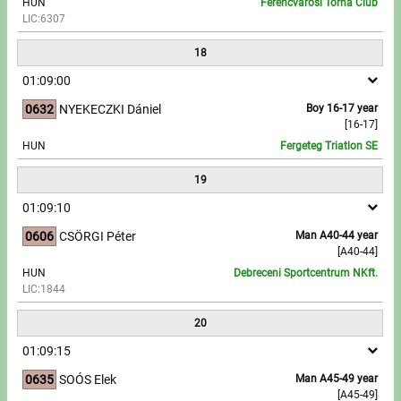
HUN
Ferencvárosi Torna Club
LIC:6307
18
01:09:00
0632
NYEKECZKI Dániel
Boy 16-17 year
[16-17]
HUN
Fergeteg Triatlon SE
19
01:09:10
0606
CSÖRGI Péter
Man A40-44 year
[A40-44]
HUN
Debreceni Sportcentrum NKft.
LIC:1844
20
01:09:15
0635
SOÓS Elek
Man A45-49 year
[A45-49]