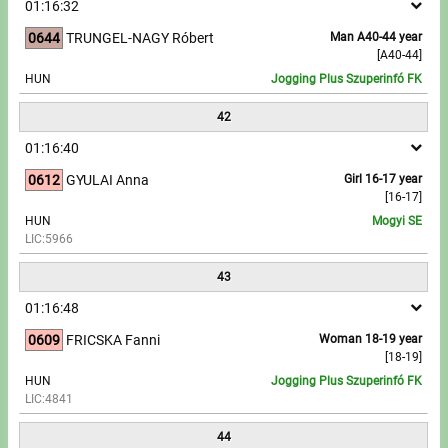
01:16:32
0644
TRUNGEL-NAGY Róbert
Man A40-44 year
[A40-44]
HUN
Jogging Plus Szuperinfó FK
42
01:16:40
0612
GYULAI Anna
Girl 16-17 year
[16-17]
HUN
Mogyi SE
LIC:5966
43
01:16:48
0609
FRICSKA Fanni
Woman 18-19 year
[18-19]
HUN
Jogging Plus Szuperinfó FK
LIC:4841
44