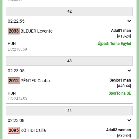
42
02:22:55
2033
BLEUER Levente
Adult1 man
[A18-24]
HUN
Újpesti Torna Egylet
LIC:210050
43
02:23:05
2012
PÉNTEK Csaba
Senior1 man
[A40-44]
HUN
SporTolna SE
LIC:242453
44
02:23:08
2095
KŐHIDI Csilla
Adult3 woman
[A30-34]