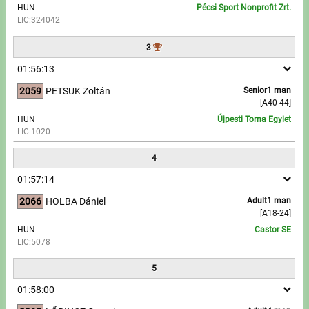
HUN
Pécsi Sport Nonprofit Zrt.
LIC:324042
Write to Us!
3
Partners, sponsors
01:56:13
2059
PETSUK Zoltán
Senior1 man
Accomodation offers
[A40-44]
HUN
Újpesti Torna Egylet
Impressum
LIC:1020
4
01:57:14
2066
HOLBA Dániel
Adult1 man
[A18-24]
HUN
Castor SE
LIC:5078
5
01:58:00