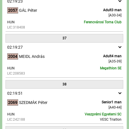
02:19:23
2057
GÁL Péter
Adult3 man
[A30-34]
HUN
Ferencvárosi Torna Club
LIC:318408
37
02:19:27
2004
MEIDL András
Adult4 man
[A35-39]
HUN
Megathlon SE
LIC:208583
38
02:19:51
2069
SZEDMÁK Péter
Senior1 man
[A40-44]
HUN
Veszprémi Egyetemi SC
LIC:242188
VESC Triatlon