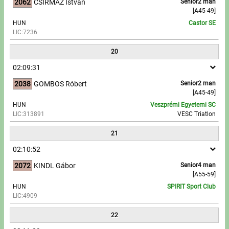
2062
CSIRMAZ István
Senior2 man
[A45-49]
HUN
Castor SE
LIC:7236
20
02:09:31
2038
GOMBOS Róbert
Senior2 man
[A45-49]
HUN
Veszprémi Egyetemi SC
LIC:313891
VESC Triatlon
21
02:10:52
2072
KINDL Gábor
Senior4 man
[A55-59]
HUN
SPIRIT Sport Club
LIC:4909
22