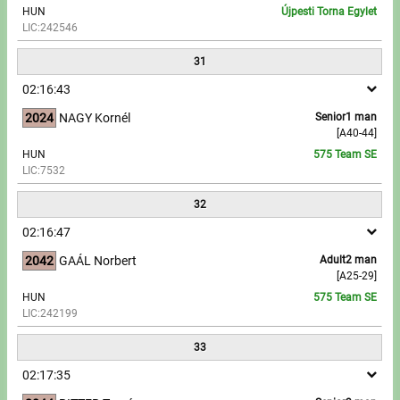
HUN
Újpesti Torna Egylet
LIC:242546
31
02:16:43
2024
NAGY Kornél
Senior1 man
[A40-44]
HUN
575 Team SE
LIC:7532
32
02:16:47
2042
GAÁL Norbert
Adult2 man
[A25-29]
HUN
575 Team SE
LIC:242199
33
02:17:35