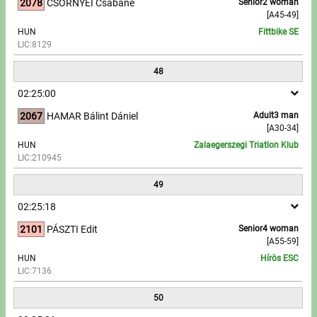
2078
CSÖRNYEI Csabáné
Senior2 woman
[A45-49]
HUN
Fittbike SE
LIC:8129
48
02:25:00
2067
HAMAR Bálint Dániel
Adult3 man
[A30-34]
HUN
Zalaegerszegi Triatlon Klub
LIC:210945
49
02:25:18
2101
PÁSZTI Edit
Senior4 woman
[A55-59]
HUN
Hírös ESC
LIC:7136
50