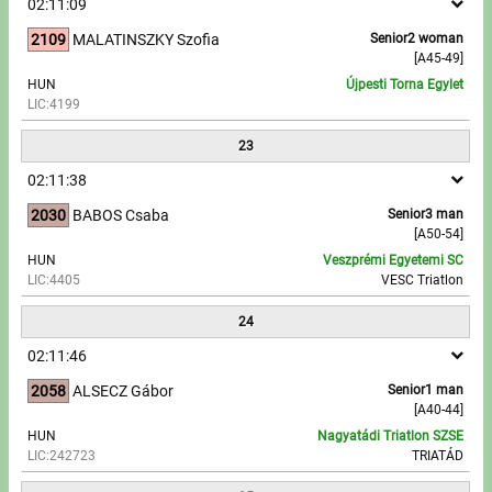
02:11:09
2109
MALATINSZKY Szofia
Senior2 woman
[A45-49]
HUN
Újpesti Torna Egylet
LIC:4199
23
02:11:38
2030
BABOS Csaba
Senior3 man
[A50-54]
HUN
Veszprémi Egyetemi SC
LIC:4405
VESC Triatlon
24
02:11:46
2058
ALSECZ Gábor
Senior1 man
[A40-44]
HUN
Nagyatádi Triatlon SZSE
LIC:242723
TRIATÁD