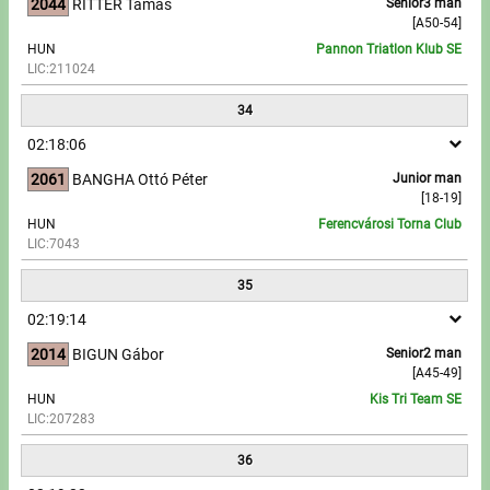
2044
RITTER Tamás
Senior3 man
[A50-54]
HUN
Pannon Triatlon Klub SE
LIC:211024
34
02:18:06
2061
BANGHA Ottó Péter
Junior man
[18-19]
HUN
Ferencvárosi Torna Club
LIC:7043
35
02:19:14
2014
BIGUN Gábor
Senior2 man
[A45-49]
HUN
Kis Tri Team SE
LIC:207283
36