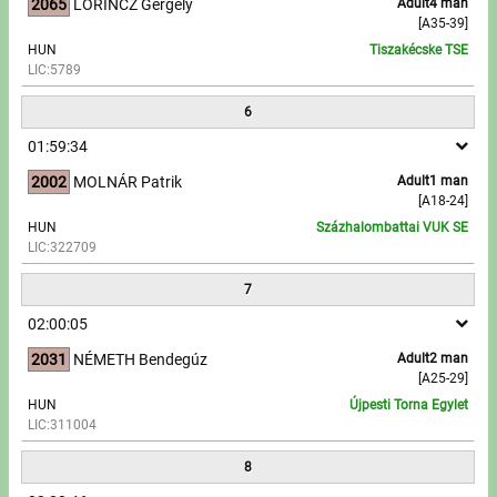
2065
LŐRINCZ Gergely
Adult4 man
[A35-39]
HUN
Tiszakécske TSE
LIC:5789
6
01:59:34
2002
MOLNÁR Patrik
Adult1 man
[A18-24]
HUN
Százhalombattai VUK SE
LIC:322709
7
02:00:05
2031
NÉMETH Bendegúz
Adult2 man
[A25-29]
HUN
Újpesti Torna Egylet
LIC:311004
8