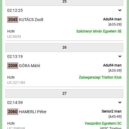
25
02:12:25
2045
KUTÁCS Zsolt
Adult4 man
[A35-39]
HUN
Széchenyi István Egyetem SE
LIC:6654
26
02:13:19
2008
GÓRA Máté
Adult4 man
[A35-39]
HUN
Zalaegerszegi Triatlon Klub
LIC:221184
27
02:14:59
2060
HAMERLI Péter
Senior2 man
[A45-49]
HUN
Veszprémi Egyetemi SC
LIC:208048
VESC Triatlon