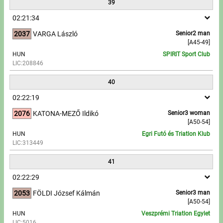
39
02:21:34
2037
VARGA László
Senior2 man
[A45-49]
HUN
SPIRIT Sport Club
LIC:208846
40
02:22:19
2076
KATONA-MEZŐ Ildikó
Senior3 woman
[A50-54]
HUN
Egri Futó és Triatlon Klub
LIC:313449
41
02:22:29
2053
FÖLDI József Kálmán
Senior3 man
[A50-54]
HUN
Veszprémi Triatlon Egylet
LIC:5016