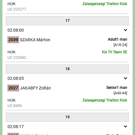
HUN
Zalaegerszegi Triatlon Klub
LIC:325277
17
02:08:00
2039
SZARKA Márton
Adult1 man
[A18-24]
HUN
Kis Tri Team SE
LIC:220682
18
02:08:05
2027
JAKABFY Zoltán
Senior1 man
[A40-44]
HUN
Zalaegerszegi Triatlon Klub
LIC:8496
19
02:08:17