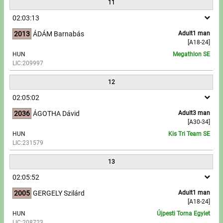
11
02:03:13
2013
ÁDÁM Barnabás
Adult1 man
[A18-24]
HUN
Megathlon SE
LIC:209997
12
02:05:02
2036
ÁGOTHA Dávid
Adult3 man
[A30-34]
HUN
Kis Tri Team SE
LIC:231579
13
02:05:52
2005
GERGELY Szilárd
Adult1 man
[A18-24]
HUN
Újpesti Torna Egylet
LIC:208723