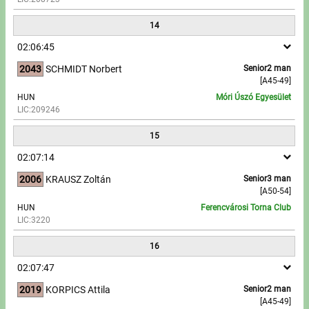
14
02:06:45
2043
SCHMIDT Norbert
Senior2 man
[A45-49]
HUN
Móri Úszó Egyesület
LIC:209246
15
02:07:14
2006
KRAUSZ Zoltán
Senior3 man
[A50-54]
HUN
Ferencvárosi Torna Club
LIC:3220
16
02:07:47
2019
KORPICS Attila
Senior2 man
[A45-49]