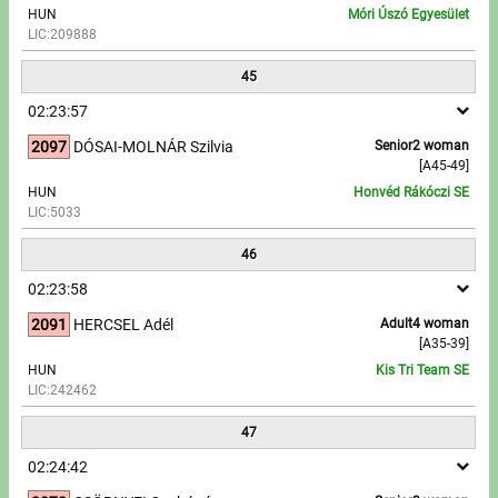
HUN
Móri Úszó Egyesület
LIC:209888
45
02:23:57
2097
DÓSAI-MOLNÁR Szilvia
Senior2 woman
[A45-49]
HUN
Honvéd Rákóczi SE
LIC:5033
46
02:23:58
2091
HERCSEL Adél
Adult4 woman
[A35-39]
HUN
Kis Tri Team SE
LIC:242462
47
02:24:42