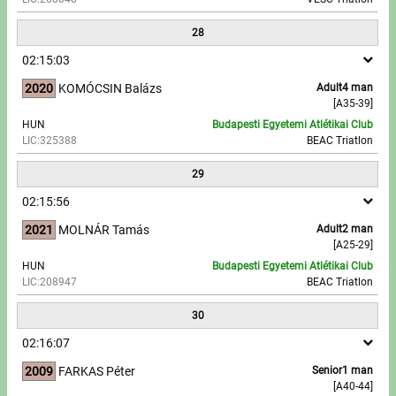
28
02:15:03
2020
KOMÓCSIN Balázs
Adult4 man
[A35-39]
HUN
Budapesti Egyetemi Atlétikai Club
LIC:325388
BEAC Triatlon
29
02:15:56
2021
MOLNÁR Tamás
Adult2 man
[A25-29]
HUN
Budapesti Egyetemi Atlétikai Club
LIC:208947
BEAC Triatlon
30
02:16:07
2009
FARKAS Péter
Senior1 man
[A40-44]