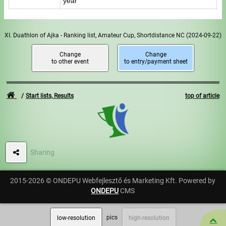
year
XI. Duathlon of Ajka - Ranking list, Amateur Cup, Shortdistance NC
(2024-09-22)
Change
Change
to other event
to entry/payment sheet
Start lists, Results
top of article
Sharing
2015-2026 © ONDEPU Webfejlesztő és Marketing Kft. Powered by
ONDEPU
CMS
pics
low-resolution
high-resolution