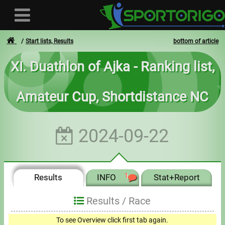
Start lists, Results
bottom of article
XI. Duathlon of Ajka - Ranking list,
User
Amateur Cup, Shortdistance NC
Login
Registration
2024-09-22
Forgotten login or password
- - -
Results
INFO
1
Stat+Report
Invoices
Results /
Race
Privacy
To see Overview click first tab again.