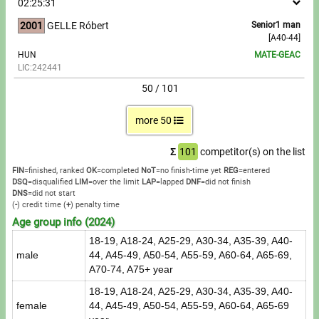
02:25:31
2001
GELLE Róbert
Senior1 man
[A40-44]
HUN
MATE-GEAC
LIC:242441
50 / 101
more 50
Σ
101
competitor(s) on the list
FIN
=finished, ranked
OK
=completed
NoT
=no finish-time yet
REG
=entered
DSQ
=disqualified
LIM
=over the limit
LAP
=lapped
DNF
=did not finish
DNS
=did not start
(
-
) credit time
(
+
) penalty time
Age group info (2024)
18-19, A18-24, A25-29, A30-34, A35-39, A40-
male
44, A45-49, A50-54, A55-59, A60-64, A65-69,
A70-74, A75+ year
18-19, A18-24, A25-29, A30-34, A35-39, A40-
female
44, A45-49, A50-54, A55-59, A60-64, A65-69