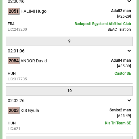
02:00:46
2051
HALIMI Hugo
Adult2 man
[A25-29]
FRA
Budapesti Egyetemi Atlétikai Club
LIC:243200
BEAC Triatlon
9
02:01:06
2054
ANDOR Dávid
Adult4 man
[A35-39]
HUN
Castor SE
LIC:317735
10
02:02:26
2003
KIS Gyula
Senior2 man
[A45-49]
HUN
Kis Tri Team SE
LIC:621