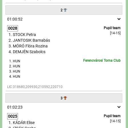
2
Write to Us!
01:00:52
Partners, sponsors
0028
Pupil team
[14-15]
STOCK Petra
Accomodation offers
JANTOSIK Barnabás
MÓRÓ Flóra Rozina
Impressum
DEMJÉN Szabolcs
Ferencvárosi Torna Club
HUN
HUN
HUN
HUN
LIC:318680,209930,210592,220710
3
01:02:23
0025
Pupil team
[14-15]
KÁDÁR Elise