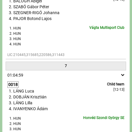
BALOGH Abigél
SZABÓ Gábor Péter
SZEGNER-RIGÓ Johanna
PAJOR Botond Lajos
Vágta Multisport Club
HUN
HUN
HUN
HUN
LIC:210445,315685,220586,311443
7
01:04:59
0018
Child team
[12-13]
LÁNG Luca
DOBJÁN Krisztián
LÁNG Lilla
IVANYENKO Ádám
Honvéd Szondi György SE
HUN
HUN
HUN