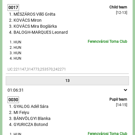
0017
Child team
[12-13]
MÉSZÁROS Villő Gréta
KOVÁCS Miron
KOVÁCS Mira Boglárka
BALOGH-MARQUES Leonard
Ferencvárosi Torna Club
HUN
HUN
HUN
HUN
LIC:221147,314773,253570,242271
13
01:06:31
0030
Pupil team
[14-15]
GYALOG Adél Sára
MI Feiyu
BÁNVÖLGYI Blanka
GYURICZA Botond
Ferencvárosi Torna Club
HUN