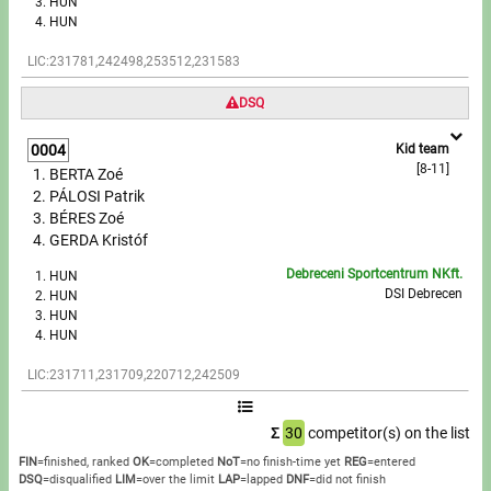
HUN
HUN
LIC:231781,242498,253512,231583
DSQ
0004
Kid team
[8-11]
BERTA Zoé
PÁLOSI Patrik
BÉRES Zoé
GERDA Kristóf
Debreceni Sportcentrum NKft.
HUN
DSI Debrecen
HUN
HUN
HUN
LIC:231711,231709,220712,242509
Σ
30
competitor(s) on the list
FIN
=finished, ranked
OK
=completed
NoT
=no finish-time yet
REG
=entered
DSQ
=disqualified
LIM
=over the limit
LAP
=lapped
DNF
=did not finish