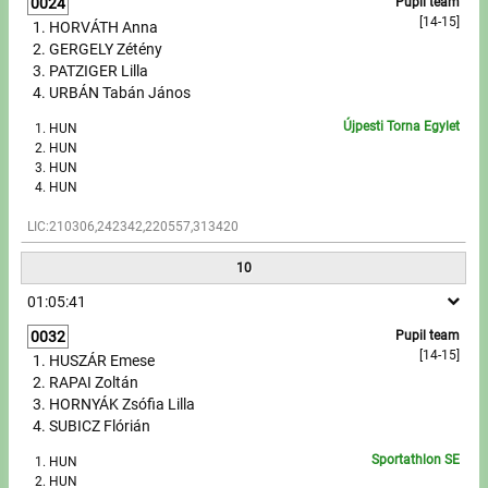
0024
Pupil team
[14-15]
HORVÁTH Anna
GERGELY Zétény
PATZIGER Lilla
URBÁN Tabán János
Újpesti Torna Egylet
HUN
HUN
HUN
HUN
LIC:210306,242342,220557,313420
10
01:05:41
0032
Pupil team
[14-15]
HUSZÁR Emese
RAPAI Zoltán
HORNYÁK Zsófia Lilla
SUBICZ Flórián
Sportathlon SE
HUN
HUN