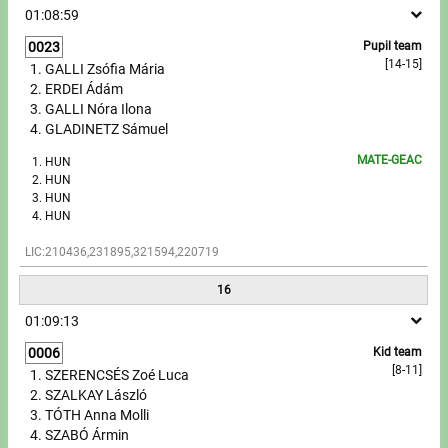
01:08:59
0023
Pupil team
[14-15]
GALLI Zsófia Mária
ERDEI Ádám
GALLI Nóra Ilona
GLADINETZ Sámuel
MATE-GEAC
HUN
HUN
HUN
HUN
LIC:210436,231895,321594,220719
16
01:09:13
0006
Kid team
[8-11]
SZERENCSÉS Zoé Luca
SZALKAY László
TÓTH Anna Molli
SZABÓ Ármin