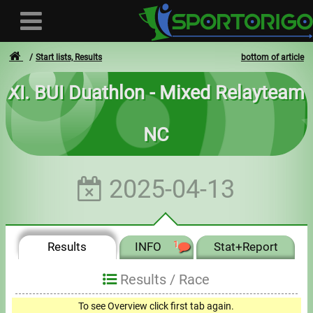
Start lists, Results
bottom of article
XI. BUI Duathlon - Mixed Relayteam
User
NC
Login
Registration
2025-04-13
Forgotten login or password
- - -
Results
INFO
1
Stat+Report
Invoices
Results /
Race
Privacy
To see Overview click first tab again.