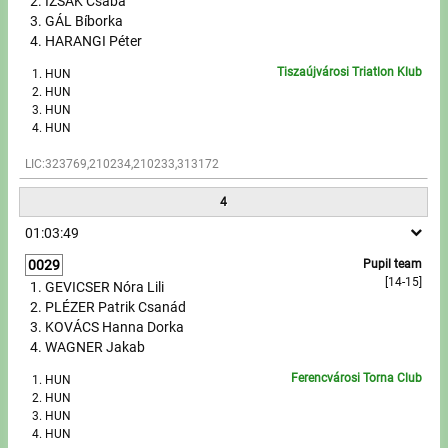
IZSÁK Csaba
GÁL Bíborka
HARANGI Péter
Tiszaújvárosi Triatlon Klub
HUN
HUN
HUN
HUN
LIC:323769,210234,210233,313172
4
01:03:49
0029
Pupil team
[14-15]
GEVICSER Nóra Lili
PLÉZER Patrik Csanád
KOVÁCS Hanna Dorka
WAGNER Jakab
Ferencvárosi Torna Club
HUN
HUN
HUN
HUN