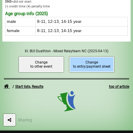
DNS
=did not start
(
-
) credit time
(
+
) penalty time
Age group info (2025)
male
8-11, 12-13, 14-15 year
female
8-11, 12-13, 14-15 year
XI. BUI Duathlon - Mixed Relayteam NC
(2025-04-13)
Change
Change
to other event
to entry/payment sheet
Start lists, Results
top of article
Sharing