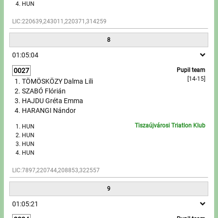
HUN
LIC:220639,243011,220371,314259
8
01:05:04
0027
Pupil team
[14-15]
TÖMÖSKÖZY Dalma Lili
SZABÓ Flórián
HAJDU Gréta Emma
HARANGI Nándor
Tiszaújvárosi Triatlon Klub
HUN
HUN
HUN
HUN
LIC:7897,220744,208853,322557
9
01:05:21