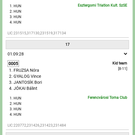
Esztergomi Triatlon Kult. SzSE
HUN
HUN
HUN
HUN
LIC:231515,317130,231519,317134
17
01:09:28
0005
Kid team
[8-11]
FRUZSA Nóra
GYALOG Vince
JANTOSÍK Bori
JÓKAI Bálint
Ferencvárosi Torna Club
HUN
HUN
HUN
HUN
LIC:220772,231426,231423,231484