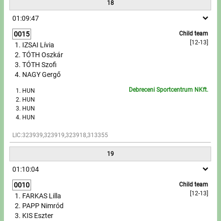
18
01:09:47
0015
Child team
[12-13]
IZSAI Lívia
TÓTH Oszkár
TÓTH Szofi
NAGY Gergő
Debreceni Sportcentrum NKft.
HUN
HUN
HUN
HUN
LIC:323939,323919,323918,313355
19
01:10:04
0010
Child team
[12-13]
FARKAS Lilla
PAPP Nimród
KIS Eszter