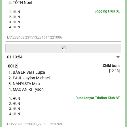
TÓTH Noel
Jogging Plus SE
HUN
HUN
HUN
HUN
LIC:232108,231513,231614,221006
20
01:10:54
0012
Child team
[12-13]
BÁGER Sára Lujza
PAUL Jaylon Michael
NANYISTA Mira
MAC AN RI Tyson
Dunakanyar Triatlon Klub SE
HUN
HUN
HUN
HUN
LIC:220713,220631,220630,253769