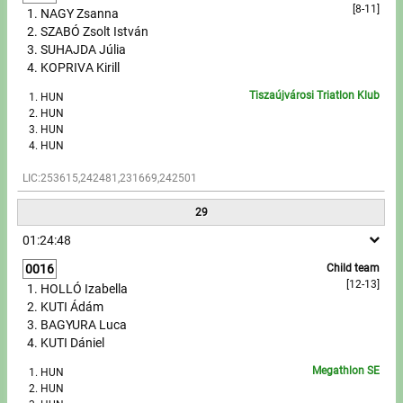
[8-11]
NAGY Zsanna
SZABÓ Zsolt István
SUHAJDA Júlia
KOPRIVA Kirill
Tiszaújvárosi Triatlon Klub
HUN
HUN
HUN
HUN
LIC:253615,242481,231669,242501
29
01:24:48
0016
Child team
[12-13]
HOLLÓ Izabella
KUTI Ádám
BAGYURA Luca
KUTI Dániel
Megathlon SE
HUN
HUN