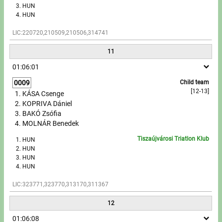
HUN
HUN
LIC:220720,210509,210506,314741
11
01:06:01
0009
Child team
[12-13]
KÁSA Csenge
KOPRIVA Dániel
BAKÓ Zsófia
MOLNÁR Benedek
Tiszaújvárosi Triatlon Klub
HUN
HUN
HUN
HUN
LIC:323771,323770,313170,311367
12
01:06:08