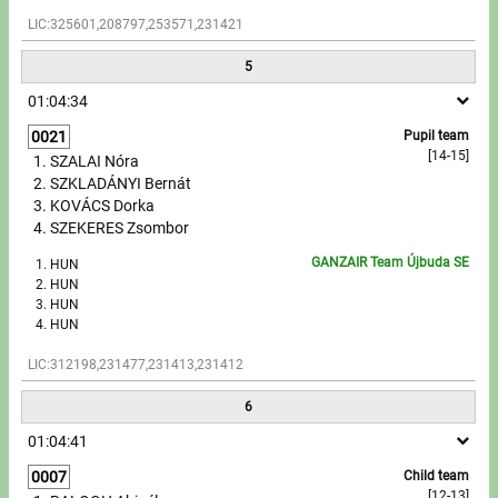
LIC:325601,208797,253571,231421
5
01:04:34
0021
Pupil team
[14-15]
SZALAI Nóra
SZKLADÁNYI Bernát
KOVÁCS Dorka
SZEKERES Zsombor
GANZAIR Team Újbuda SE
HUN
HUN
HUN
HUN
LIC:312198,231477,231413,231412
6
01:04:41
0007
Child team
[12-13]