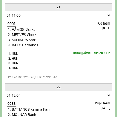
21
01:11:05
0001
Kid team
[8-11]
VÁMOSI Zorka
MEDVÉS Vince
SUHAJDA Sára
BAKÓ Barnabás
Tiszaújvárosi Triatlon Klub
HUN
HUN
HUN
HUN
LIC:220793,220796,231670,231510
22
01:12:04
0033
Pupil team
[14-15]
BATTANCS Kamilla Fanni
MOLNÁR Bánk