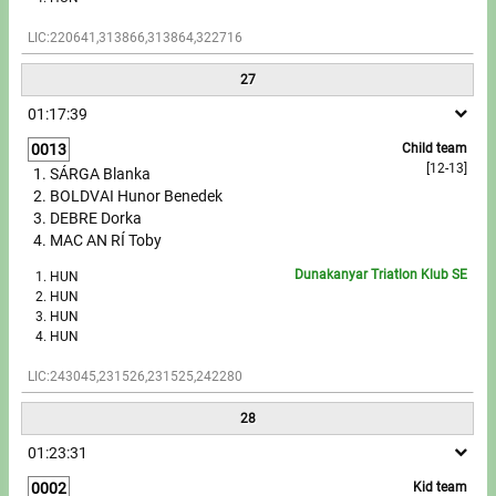
LIC:220641,313866,313864,322716
27
01:17:39
0013
Child team
[12-13]
SÁRGA Blanka
BOLDVAI Hunor Benedek
DEBRE Dorka
MAC AN RÍ Toby
Dunakanyar Triatlon Klub SE
HUN
HUN
HUN
HUN
LIC:243045,231526,231525,242280
28
01:23:31
0002
Kid team