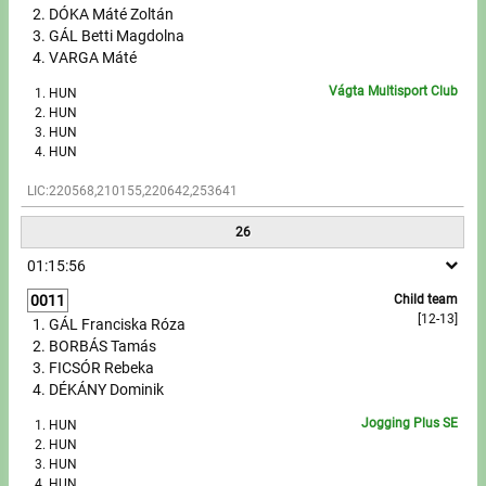
DÓKA Máté Zoltán
GÁL Betti Magdolna
VARGA Máté
Vágta Multisport Club
HUN
HUN
HUN
HUN
LIC:220568,210155,220642,253641
26
01:15:56
0011
Child team
[12-13]
GÁL Franciska Róza
BORBÁS Tamás
FICSÓR Rebeka
DÉKÁNY Dominik
Jogging Plus SE
HUN
HUN
HUN
HUN