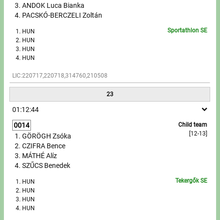
ANDOK Luca Bianka
PACSKÓ-BERCZELI Zoltán
Sportathlon SE
HUN
HUN
HUN
HUN
LIC:220717,220718,314760,210508
23
01:12:44
0014
Child team
[12-13]
GÖRÖGH Zsóka
CZIFRA Bence
MÁTHÉ Alíz
SZŰCS Benedek
Tekergők SE
HUN
HUN
HUN
HUN