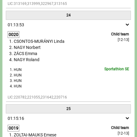
LIC:313169,313999,322967,313165
24
01:13:53
0020
Child team
[12-13]
CSONTOS-MURÁNYI Linda
NAGY Norbert
ZÁCS Emma
NAGY Roland
Sportathlon SE
HUN
HUN
HUN
HUN
LIC:220782,221055,231642,220716
25
01:15:16
0019
Child team
[12-13]
ZOLTAI-MAUKS Emese