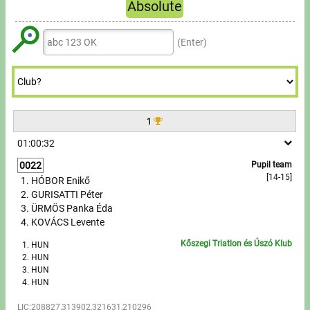
Tours, trips
Absolute
5
5
7
6
7
7
8
Refresh
6
6
8
7
Swimming
8
8
9
(Enter)
7
7
9
8
9
9
Rowing
8
8
9
9
9
News
1
Guide
01:00:32
0022
Pupil team
F.A.Q.
[14-15]
HÓBOR Enikő
GURISATTI Péter
Timing
ÜRMÖS Panka Éda
KOVÁCS Levente
Embedding module
Kőszegi Triatlon és Úszó Klub
HUN
HUN
Director, Organiser
HUN
HUN
Contact
LIC:208827,313902,321631,210296