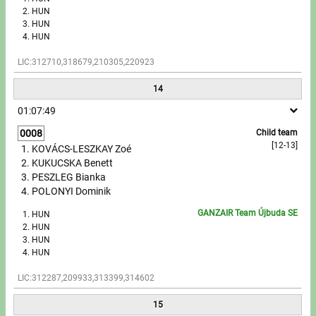
HUN
HUN
HUN
LIC:312710,318679,210305,220923
14
01:07:49
0008
Child team
[12-13]
KOVÁCS-LESZKAY Zoé
KUKUCSKA Benett
PESZLEG Bianka
POLONYI Dominik
GANZAIR Team Újbuda SE
HUN
HUN
HUN
HUN
LIC:312287,209933,313399,314602
15