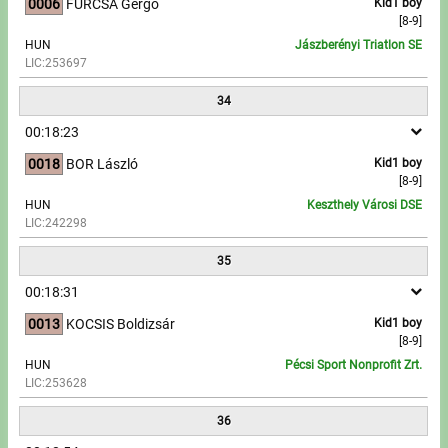
0006
FURCSA Gergő
Kid1 boy
[8-9]
HUN
Jászberényi Triatlon SE
LIC:253697
34
00:18:23
0018
BOR László
Kid1 boy
[8-9]
HUN
Keszthely Városi DSE
LIC:242298
35
00:18:31
0013
KOCSIS Boldizsár
Kid1 boy
[8-9]
HUN
Pécsi Sport Nonprofit Zrt.
LIC:253628
36