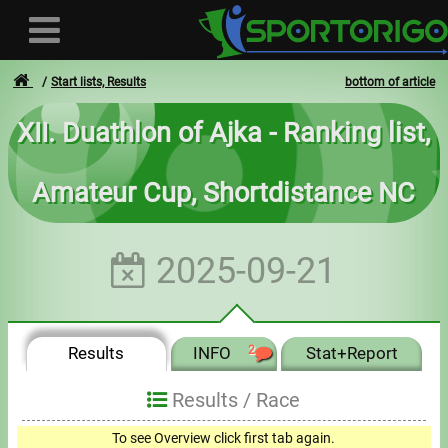
Start lists, Results
bottom of article
XII. Duathlon of Ajka - Ranking list,
User
Amateur Cup, Shortdistance NC
Login
Registration
2025-09-21
Forgotten login or password
- - -
Results
INFO
2
Stat+Report
Invoices
Results /
Race
Privacy
To see Overview click first tab again.