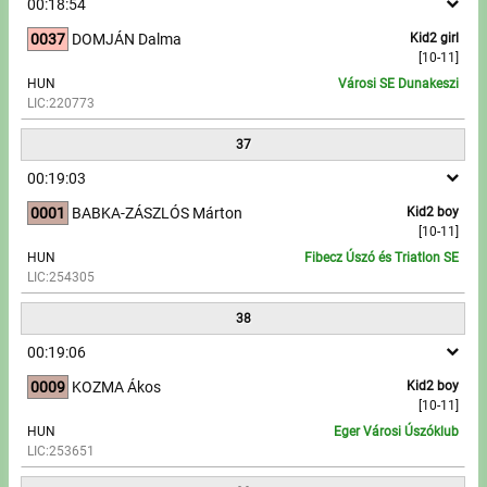
00:18:54
0037
DOMJÁN Dalma
Kid2 girl
[10-11]
HUN
Városi SE Dunakeszi
LIC:220773
37
00:19:03
0001
BABKA-ZÁSZLÓS Márton
Kid2 boy
[10-11]
HUN
Fibecz Úszó és Triatlon SE
LIC:254305
38
00:19:06
0009
KOZMA Ákos
Kid2 boy
[10-11]
HUN
Eger Városi Úszóklub
LIC:253651