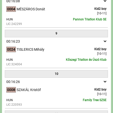
00:16:08
0004
MÉSZÁROS Donát
Kid2 boy
[10-11]
HUN
Pannon Triatlon Klub SE
LIC:242299
9
00:16:23
0024
TISLERICS Mihály
Kid2 boy
[10-11]
HUN
Kőszegi Triatlon és Úszó Klub
LIC:324004
10
00:16:26
0008
SZAKÁL Kristóf
Kid2 boy
[10-11]
HUN
Family Tree SZSE
LIC:220593