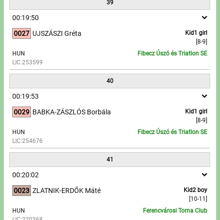
39
00:19:50
0027
UJSZÁSZI Gréta
Kid1 girl
[8-9]
HUN
Fibecz Úszó és Triatlon SE
LIC:253599
40
00:19:53
0029
BABKA-ZÁSZLÓS Borbála
Kid1 girl
[8-9]
HUN
Fibecz Úszó és Triatlon SE
LIC:254676
41
00:20:02
0023
ZLATNIK-ERDŐK Máté
Kid2 boy
[10-11]
HUN
Ferencvárosi Torna Club
LIC:220368