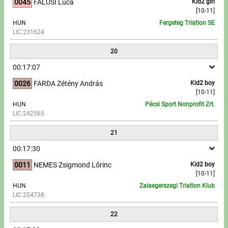
0045
FALUSI Luca
Kid2 girl
[10-11]
HUN
Fergeteg Triatlon SE
LIC:231624
20
00:17:07
0026
FARDA Zétény András
Kid2 boy
[10-11]
HUN
Pécsi Sport Nonprofit Zrt.
LIC:242565
21
00:17:30
0011
NEMES Zsigmond Lőrinc
Kid2 boy
[10-11]
HUN
Zalaegerszegi Triatlon Klub
LIC:254738
22