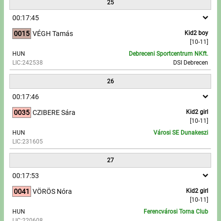
25
00:17:45
0015
VÉGH Tamás
Kid2 boy
[10-11]
HUN
Debreceni Sportcentrum NKft.
LIC:242538
DSI Debrecen
26
00:17:46
0035
CZIBERE Sára
Kid2 girl
[10-11]
HUN
Városi SE Dunakeszi
LIC:231605
27
00:17:53
0041
VÖRÖS Nóra
Kid2 girl
[10-11]
HUN
Ferencvárosi Torna Club
LIC:220608