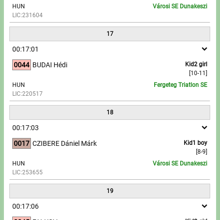
HUN
Városi SE Dunakeszi
LIC:231604
17
00:17:01
0044
BUDAI Hédi
Kid2 girl
[10-11]
HUN
Fergeteg Triatlon SE
LIC:220517
18
00:17:03
0017
CZIBERE Dániel Márk
Kid1 boy
[8-9]
HUN
Városi SE Dunakeszi
LIC:253655
19
00:17:06