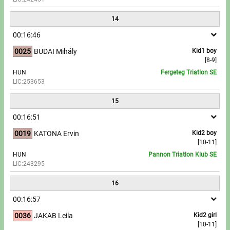
14
00:16:46
0025
BUDAI Mihály
Kid1 boy
[8-9]
HUN
Fergeteg Triatlon SE
LIC:253653
15
00:16:51
0019
KATONA Ervin
Kid2 boy
[10-11]
HUN
Pannon Triatlon Klub SE
LIC:243295
16
00:16:57
0036
JAKAB Leila
Kid2 girl
[10-11]