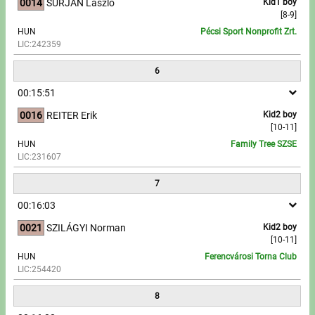
0014
SURJÁN László
Kid1 boy
[8-9]
HUN
Pécsi Sport Nonprofit Zrt.
LIC:242359
6
00:15:51
0016
REITER Erik
Kid2 boy
[10-11]
HUN
Family Tree SZSE
LIC:231607
7
00:16:03
0021
SZILÁGYI Norman
Kid2 boy
[10-11]
HUN
Ferencvárosi Torna Club
LIC:254420
8