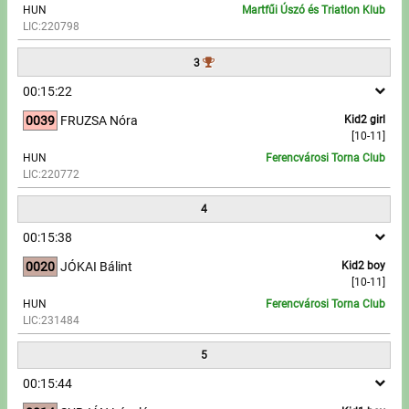
HUN
Martfűi Úszó és Triatlon Klub
LIC:220798
Write to Us!
3
Partners, sponsors
00:15:22
0039
FRUZSA Nóra
Kid2 girl
Accomodation offers
[10-11]
HUN
Ferencvárosi Torna Club
Impressum
LIC:220772
4
00:15:38
0020
JÓKAI Bálint
Kid2 boy
[10-11]
HUN
Ferencvárosi Torna Club
LIC:231484
5
00:15:44