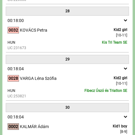
28
00:18:00
0032
KOVÁCS Petra
Kid2 girl
[10-11]
HUN
Kis Tri Team SE
LIC:231673
29
00:18:04
0028
VARGA Léna Szófia
Kid2 girl
[10-11]
HUN
Fibecz Úszó és Triatlon SE
LIC:253821
30
00:18:04
0002
KALMÁR Ádám
Kid1 boy
[8-9]