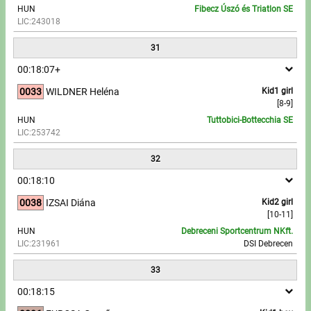
HUN
Fibecz Úszó és Triatlon SE
LIC:243018
31
00:18:07+
0033
WILDNER Heléna
Kid1 girl
[8-9]
HUN
Tuttobici-Bottecchia SE
LIC:253742
32
00:18:10
0038
IZSAI Diána
Kid2 girl
[10-11]
HUN
Debreceni Sportcentrum NKft.
LIC:231961
DSI Debrecen
33
00:18:15