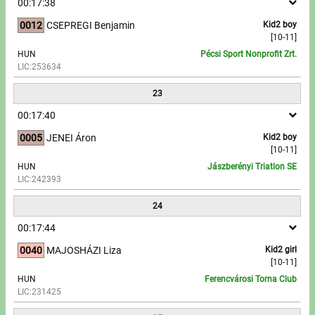
00:17:38
0012
CSEPREGI Benjamin
Kid2 boy
[10-11]
HUN
Pécsi Sport Nonprofit Zrt.
LIC:253634
23
00:17:40
0005
JENEI Áron
Kid2 boy
[10-11]
HUN
Jászberényi Triatlon SE
LIC:242393
24
00:17:44
0040
MAJOSHÁZI Liza
Kid2 girl
[10-11]
HUN
Ferencvárosi Torna Club
LIC:231425