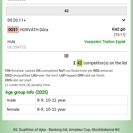
42
00:20:11+
0031
HORVÁTH Dóra
Kid2 girl
[10-11]
HUN
Veszprémi Triatlon Egylet
LIC:254723
Σ
42
competitor(s) on the list
FIN
=finished, ranked
OK
=completed
NoT
=no finish-time yet
REG
=entered
DSQ
=disqualified
LIM
=over the limit
LAP
=lapped
DNF
=did not finish
DNS
=did not start
(
-
) credit time
(
+
) penalty time
Age group info (2025)
male
8-9, 10-11 year
female
8-9, 10-11 year
XII. Duathlon of Ajka - Ranking list, Amateur Cup, Shortdistance NC