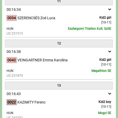
11
00:16:34
0034
SZERENCSÉS Zoé Luca
Kid2 girl
[10-11]
HUN
Esztergomi Triatlon Kult. SzSE
LIC:231515
12
00:16:38
0042
VEINGARTNER Emma Karolina
Kid2 girl
[10-11]
HUN
Megathlon SE
LIC:231870
13
00:16:43
0022
KAZIMITY Ferenc
Kid2 boy
[10-11]
HUN
Mogyi SE
LIC:242451