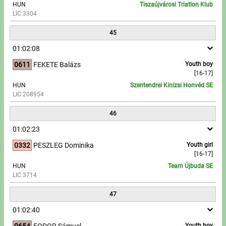
HUN
Tiszaújvárosi Triatlon Klub
LIC:3304
45
01:02:08
0611
FEKETE Balázs
Youth boy
[16-17]
HUN
Szentendrei Kinizsi Honvéd SE
LIC:208954
46
01:02:23
0332
PESZLEG Dominika
Youth girl
[16-17]
HUN
Team Újbuda SE
LIC:3714
47
01:02:40
0654
FODOR Sámuel
Youth boy