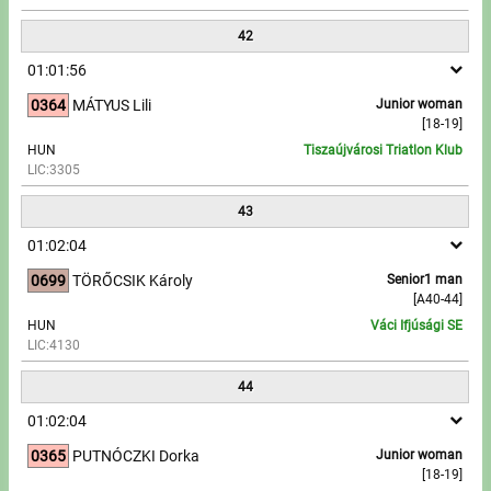
42
01:01:56
0364
MÁTYUS Lili
Junior woman
[18-19]
HUN
Tiszaújvárosi Triatlon Klub
LIC:3305
43
01:02:04
0699
TÖRŐCSIK Károly
Senior1 man
[A40-44]
HUN
Váci Ifjúsági SE
LIC:4130
44
01:02:04
0365
PUTNÓCZKI Dorka
Junior woman
[18-19]