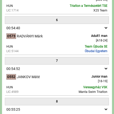
HUN
Triatlon a Természetért TSE
LIC:1714
X2S Team
6
00:54:40
0573
RADVÁNYI Márk
Adult1 man
[A18-24]
HUN
Team Újbuda SE
LIC:5144
Óbudai Egyetem
7
00:54:52
0552
JANKOV Máté
Junior man
[18-19]
HUN
Veresegyház VSK
LIC:4989
Manta Swim Triatlon
8
00:55:25