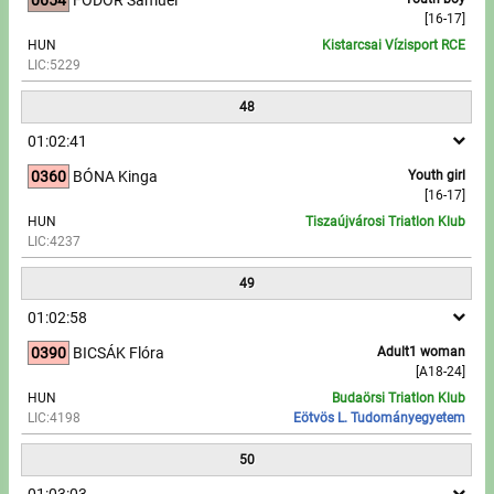
[16-17]
HUN
Kistarcsai Vízisport RCE
LIC:5229
48
01:02:41
0360
BÓNA Kinga
Youth girl
[16-17]
HUN
Tiszaújvárosi Triatlon Klub
LIC:4237
49
01:02:58
0390
BICSÁK Flóra
Adult1 woman
[A18-24]
HUN
Budaörsi Triatlon Klub
LIC:4198
Eötvös L. Tudományegyetem
50
01:03:03