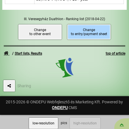
III. Veresegyház Duathlon - Ranking list
(2018-04-22)
Change
Change
to other event
to entry/payment sheet
Start lists, Results
top of article
Sharing
2015-2026 © ONDEPU Webfejlesztő és Marketing Kft. Powered by
ONDEPU
CMS
pics
low-resolution
high-resolution