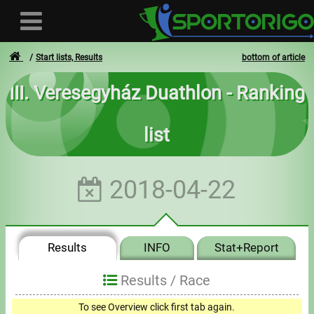
Start lists, Results
bottom of article
III. Veresegyház Duathlon - Ranking
User
list
Login
Registration
2018-04-22
Forgotten login or password
- - -
Results
INFO
Stat+Report
Invoices
Results /
Race
Privacy
0
To see Overview click first tab again.