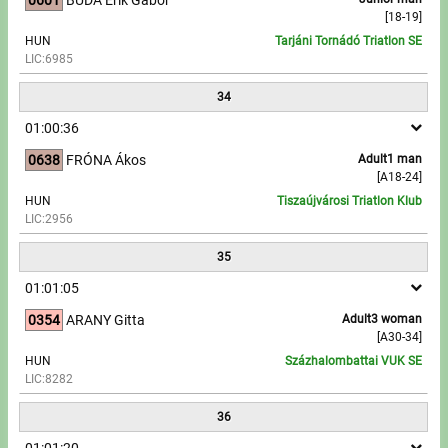
[18-19]
HUN
Tarjáni Tornádó Triatlon SE
LIC:6985
34
01:00:36
0638
FRÓNA Ákos
Adult1 man
[A18-24]
HUN
Tiszaújvárosi Triatlon Klub
LIC:2956
35
01:01:05
0354
ARANY Gitta
Adult3 woman
[A30-34]
HUN
Százhalombattai VUK SE
LIC:8282
36
01:01:20