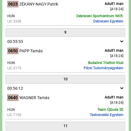
0623
ZÉKÁNY-NAGY Patrik
Adult1 man
[A18-24]
HUN
Debreceni Sportcentrum NKft.
LIC:3208
Debreceni Egyetem
9
00:55:53
0650
PAPP Tamás
Adult1 man
[A18-24]
HUN
Budaörsi Triatlon Klub
LIC:3173
Pécsi Tudományegyetem
10
00:56:12
0640
WAGNER Tamás
Adult1 man
[A18-24]
HUN
Team Újbuda SE
LIC:7150
Testnevelési Egyetem
11