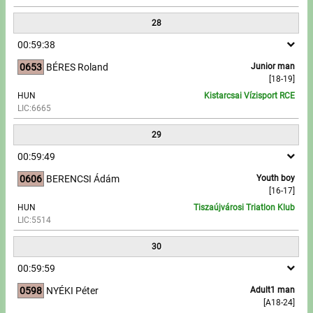
28
00:59:38
0653
BÉRES Roland
Junior man
[18-19]
HUN
Kistarcsai Vízisport RCE
LIC:6665
29
00:59:49
0606
BERENCSI Ádám
Youth boy
[16-17]
HUN
Tiszaújvárosi Triatlon Klub
LIC:5514
30
00:59:59
0598
NYÉKI Péter
Adult1 man
[A18-24]