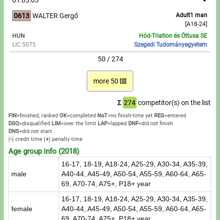
0613
WALTER Gergő
Adult1 man
[A18-24]
HUN
Hód-Triatlon és Öttusa SE
LIC:5075
Szegedi Tudományegyetem
50 / 274
more 50
Σ
274
competitor(s) on the list
FIN
=finished, ranked
OK
=completed
NoT
=no finish-time yet
REG
=entered
DSQ
=disqualified
LIM
=over the limit
LAP
=lapped
DNF
=did not finish
DNS
=did not start
(
-
) credit time
(
+
) penalty time
Age group info (2018)
16-17, 18-19, A18-24, A25-29, A30-34, A35-39,
male
A40-44, A45-49, A50-54, A55-59, A60-64, A65-
69, A70-74, A75+, P18+ year
16-17, 18-19, A18-24, A25-29, A30-34, A35-39,
female
A40-44, A45-49, A50-54, A55-59, A60-64, A65-
69, A70-74, A75+, P18+ year