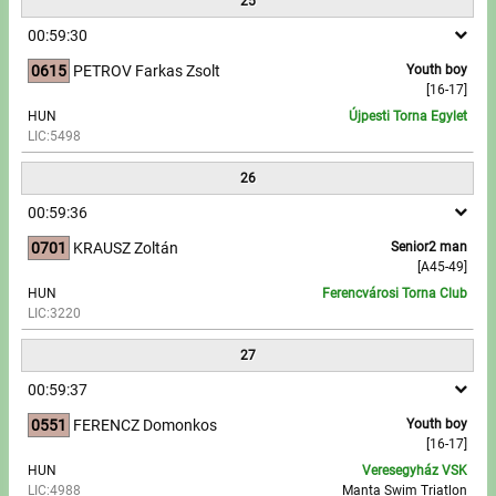
25
00:59:30
0615
PETROV Farkas Zsolt
Youth boy
[16-17]
HUN
Újpesti Torna Egylet
LIC:5498
26
00:59:36
0701
KRAUSZ Zoltán
Senior2 man
[A45-49]
HUN
Ferencvárosi Torna Club
LIC:3220
27
00:59:37
0551
FERENCZ Domonkos
Youth boy
[16-17]
HUN
Veresegyház VSK
LIC:4988
Manta Swim Triatlon