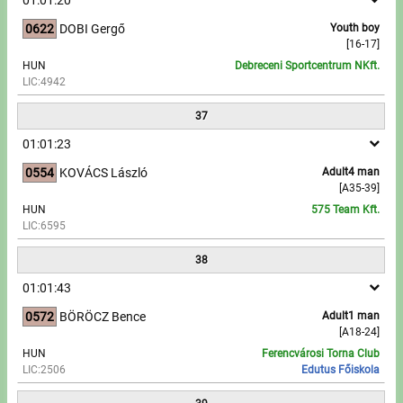
0622
DOBI Gergő
Youth boy
[16-17]
HUN
Debreceni Sportcentrum NKft.
LIC:4942
37
01:01:23
0554
KOVÁCS László
Adult4 man
[A35-39]
HUN
575 Team Kft.
LIC:6595
38
01:01:43
0572
BÖRÖCZ Bence
Adult1 man
[A18-24]
HUN
Ferencvárosi Torna Club
LIC:2506
Edutus Főiskola