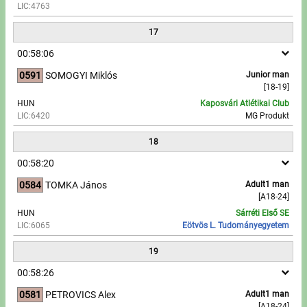
LIC:4763
17
00:58:06
0591
SOMOGYI Miklós
Junior man
[18-19]
HUN
Kaposvári Atlétikai Club
LIC:6420
MG Produkt
18
00:58:20
0584
TOMKA János
Adult1 man
[A18-24]
HUN
Sárréti Első SE
LIC:6065
Eötvös L. Tudományegyetem
19
00:58:26
0581
PETROVICS Alex
Adult1 man
[A18-24]