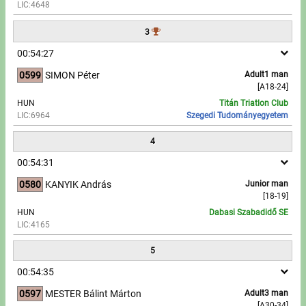
LIC:4648
Write to Us!
3
00:54:27
Partners, sponsors
0599
SIMON Péter
Adult1 man
[A18-24]
Accomodation offers
HUN
Titán Triatlon Club
LIC:6964
Szegedi Tudományegyetem
Impressum
4
00:54:31
0580
KANYIK András
Junior man
[18-19]
HUN
Dabasi Szabadidő SE
LIC:4165
5
00:54:35
0597
MESTER Bálint Márton
Adult3 man
[A30-34]