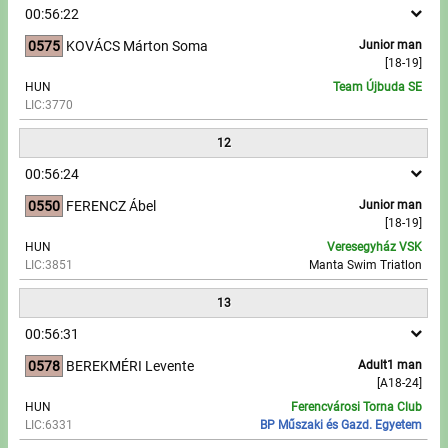
00:56:22
0575
KOVÁCS Márton Soma
Junior man
[18-19]
HUN
Team Újbuda SE
LIC:3770
12
00:56:24
0550
FERENCZ Ábel
Junior man
[18-19]
HUN
Veresegyház VSK
LIC:3851
Manta Swim Triatlon
13
00:56:31
0578
BEREKMÉRI Levente
Adult1 man
[A18-24]
HUN
Ferencvárosi Torna Club
LIC:6331
BP Műszaki és Gazd. Egyetem