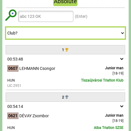
Absolute
Tours, trips
5
7
7
9
Refresh
6
8
Swimming
8
(Enter)
7
9
9
Rowing
8
9
News
1
Guide
00:53:48
0607
LEHMANN Csongor
Junior man
F.A.Q.
[18-19]
HUN
Tiszaújvárosi Triatlon Klub
Timing
LIC:2951
2
Embedding module
00:54:14
Director, Organiser
0621
DÉVAY Zsombor
Junior man
[18-19]
Contact
HUN
Alba Triatlon SZSE