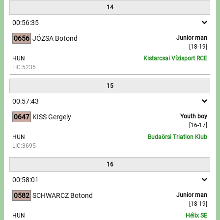
14
00:56:35
0656
JÓZSA Botond
Junior man
[18-19]
HUN
Kistarcsai Vízisport RCE
LIC:5235
15
00:57:43
0647
KISS Gergely
Youth boy
[16-17]
HUN
Budaörsi Triatlon Klub
LIC:3695
16
00:58:01
0582
SCHWARCZ Botond
Junior man
[18-19]
HUN
Hélix SE