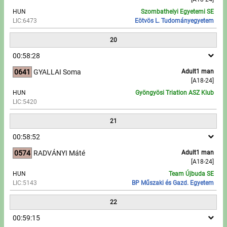
HUN
Szombathelyi Egyetemi SE
LIC:6473
Eötvös L. Tudományegyetem
20
00:58:28
0641
GYALLAI Soma
Adult1 man
[A18-24]
HUN
Gyöngyösi Triatlon ASZ Klub
LIC:5420
21
00:58:52
0574
RADVÁNYI Máté
Adult1 man
[A18-24]
HUN
Team Újbuda SE
LIC:5143
BP Műszaki és Gazd. Egyetem
22
00:59:15