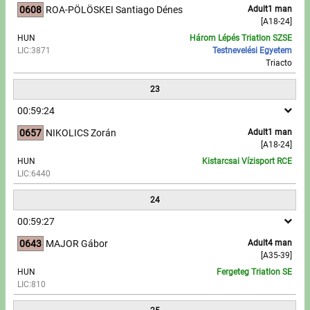
0608
ROA-PÖLÖSKEI Santiago Dénes
Adult1 man
[A18-24]
HUN
Három Lépés Triatlon SZSE
LIC:3871
Testnevelési Egyetem
Triacto
23
00:59:24
0657
NIKOLICS Zorán
Adult1 man
[A18-24]
HUN
Kistarcsai Vízisport RCE
LIC:6440
24
00:59:27
0643
MAJOR Gábor
Adult4 man
[A35-39]
HUN
Fergeteg Triatlon SE
LIC:810