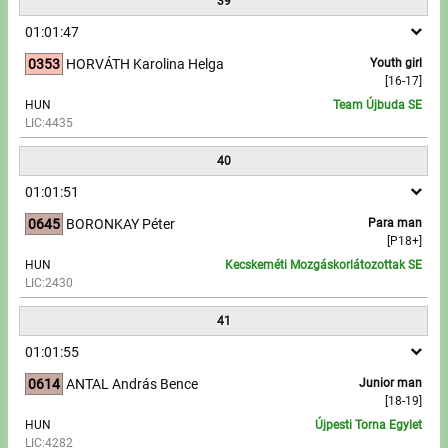
39
01:01:47
0353
HORVÁTH Karolina Helga
Youth girl
[16-17]
HUN
Team Újbuda SE
LIC:4435
40
01:01:51
0645
BORONKAY Péter
Para man
[P18+]
HUN
Kecskeméti Mozgáskorlátozottak SE
LIC:2430
41
01:01:55
0614
ANTAL András Bence
Junior man
[18-19]
HUN
Újpesti Torna Egylet
LIC:4282