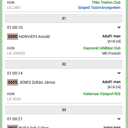
HUN
Titán Triatlon Club
LIC:2487
Szegedi Tudományegyetem
31
01:00:10
0590
HORVÁTH Arnold
Adult1 man
[A18-24]
HUN
Kaposvári Atlétikai Club
LIC:208503
MG Produkt
32
01:00:14
0655
JENES Zoltán János
Adult1 man
[A18-24]
HUN
Kistarcsai Vízisport RCE
LIC:4556
33
01:00:21
0601
BUDA Erik Gábor
Junior man