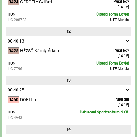
0424
GERGELY Szilárd
Pupil boy
[14-15]
HUN
Újpesti Torna Egylet
LIC:208723
UTE Merida
12
00:40:13
0425
HÉZSŐ Károly Ádám
Pupil boy
[14-15]
HUN
Újpesti Torna Egylet
LIC:7796
UTE Merida
13
00:40:25
0460
DOBI Lili
Pupil girl
[14-15]
HUN
Debreceni Sportcentrum NKft.
LIC:4943
14