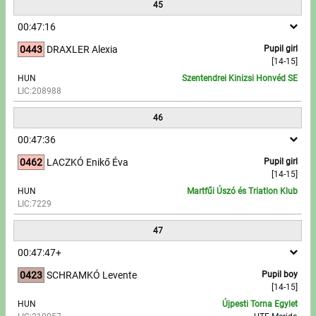
45
00:47:16
0443
DRAXLER Alexia
Pupil girl
[14-15]
HUN
Szentendrei Kinizsi Honvéd SE
LIC:208988
46
00:47:36
0462
LACZKÓ Enikő Éva
Pupil girl
[14-15]
HUN
Martfűi Úszó és Triatlon Klub
LIC:7229
47
00:47:47+
0423
SCHRAMKÓ Levente
Pupil boy
[14-15]
HUN
Újpesti Torna Egylet