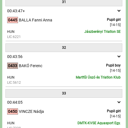
31
00:43:47+
0445
BALLA Fanni Anna
Pupil girl
[14-15]
HUN
Jászberényi Triatlon SE
LIC:6221
32
00:43:56
0433
BAKÓ Ferenc
Pupil boy
[14-15]
HUN
Martfűi Úszó és Triatlon Klub
LIC:5612
33
00:44:05
0450
VINCZE Nádja
Pupil girl
[14-15]
HUN
DMTK-KVSE Aquasport Egy.