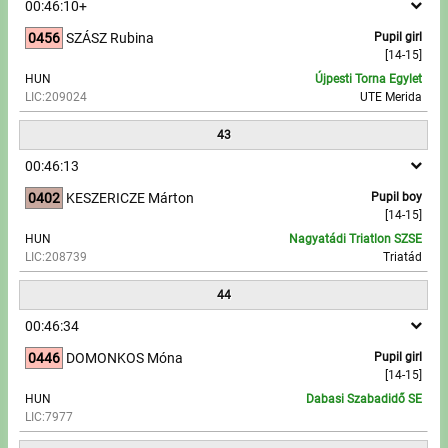
00:46:10+
0456
SZÁSZ Rubina
Pupil girl
[14-15]
HUN
Újpesti Torna Egylet
LIC:209024
UTE Merida
43
00:46:13
0402
KESZERICZE Márton
Pupil boy
[14-15]
HUN
Nagyatádi Triatlon SZSE
LIC:208739
Triatád
44
00:46:34
0446
DOMONKOS Móna
Pupil girl
[14-15]
HUN
Dabasi Szabadidő SE
LIC:7977