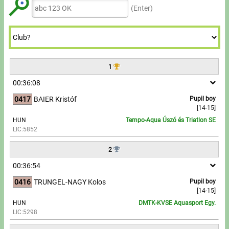
Tours, trips
8
8
(Enter)
7
7
9
9
9
Swimming
8
8
9
9
Rowing
1
News
00:36:08
Guide
0417
BAIER Kristóf
Pupil boy
[14-15]
HUN
Tempo-Aqua Úszó és Triatlon SE
F.A.Q.
LIC:5852
Timing
2
00:36:54
Embedding module
0416
TRUNGEL-NAGY Kolos
Pupil boy
[14-15]
Director, Organiser
HUN
DMTK-KVSE Aquasport Egy.
LIC:5298
Contact