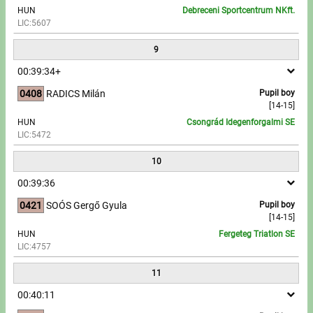
HUN
Debreceni Sportcentrum NKft.
LIC:5607
9
00:39:34+
0408
RADICS Milán
Pupil boy
[14-15]
HUN
Csongrád Idegenforgalmi SE
LIC:5472
10
00:39:36
0421
SOÓS Gergő Gyula
Pupil boy
[14-15]
HUN
Fergeteg Triatlon SE
LIC:4757
11
00:40:11