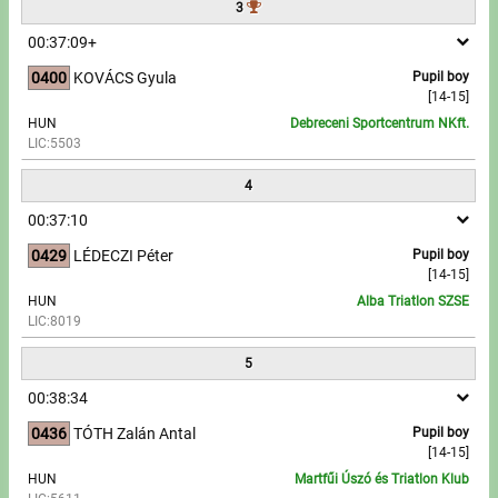
3
00:37:09+
Write to Us!
0400
KOVÁCS Gyula
Pupil boy
Partners, sponsors
[14-15]
HUN
Debreceni Sportcentrum NKft.
LIC:5503
Accomodation offers
4
Impressum
00:37:10
0429
LÉDECZI Péter
Pupil boy
[14-15]
HUN
Alba Triatlon SZSE
LIC:8019
5
00:38:34
0436
TÓTH Zalán Antal
Pupil boy
[14-15]
HUN
Martfűi Úszó és Triatlon Klub