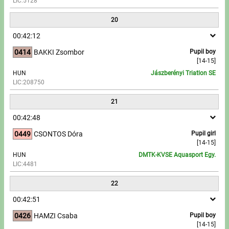
LIC:5128
20
00:42:12
0414
BAKKI Zsombor
Pupil boy
[14-15]
HUN
Jászberényi Triatlon SE
LIC:208750
21
00:42:48
0449
CSONTOS Dóra
Pupil girl
[14-15]
HUN
DMTK-KVSE Aquasport Egy.
LIC:4481
22
00:42:51
0426
HAMZI Csaba
Pupil boy
[14-15]