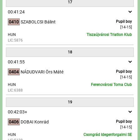
17
00:41:24
0410
SZABOLCSI Bálint
Pupil boy
[14-15]
HUN
Tiszaújvárosi Triatlon Klub
LIC:5876
18
00:41:55
0404
NÁDUDVARI Örs Máté
Pupil boy
[14-15]
HUN
Ferencvárosi Torna Club
LIC:6388
19
00:42:03+
0406
DOBAI Konrád
Pupil boy
[14-15]
HUN
Csongrád Idegenforgalmi SE