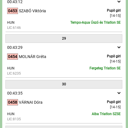
00:43:12
0453
SZABÓ Viktória
Pupil girl
[14-15]
HUN
Tempo-Aqua Úszó és Triatlon SE
LIC:6146
29
00:43:29
0454
MOLNÁR Gréta
Pupil girl
[14-15]
HUN
Fergeteg Triatlon SE
LIC:6235
30
00:43:35
0458
VÁRNAI Dóra
Pupil girl
[14-15]
HUN
Alba Triatlon SZSE
LIC:8135