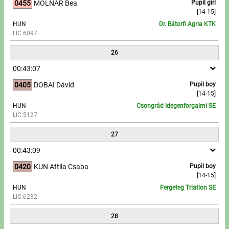
0455
MOLNÁR Bea
Pupil girl
[14-15]
HUN
Dr. Bátorfi Agria KTK
LIC:6097
26
00:43:07
0405
DOBAI Dávid
Pupil boy
[14-15]
HUN
Csongrád Idegenforgalmi SE
LIC:5127
27
00:43:09
0420
KUN Attila Csaba
Pupil boy
[14-15]
HUN
Fergeteg Triatlon SE
LIC:6232
28