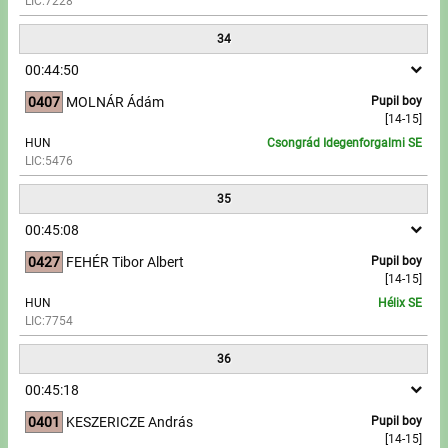
LIC:7228
34
00:44:50
0407
MOLNÁR Ádám
Pupil boy
[14-15]
HUN
Csongrád Idegenforgalmi SE
LIC:5476
35
00:45:08
0427
FEHÉR Tibor Albert
Pupil boy
[14-15]
HUN
Hélix SE
LIC:7754
36
00:45:18
0401
KESZERICZE András
Pupil boy
[14-15]