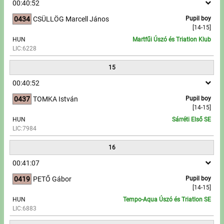
00:40:52
0434
CSÜLLÖG Marcell János
Pupil boy
[14-15]
HUN
Martfűi Úszó és Triatlon Klub
LIC:6228
15
00:40:52
0437
TOMKA István
Pupil boy
[14-15]
HUN
Sárréti Első SE
LIC:7984
16
00:41:07
0419
PETŐ Gábor
Pupil boy
[14-15]
HUN
Tempo-Aqua Úszó és Triatlon SE
LIC:6883