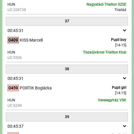
HUN
Nagyatádi Triatlon SZSE
LIC:208738
Triatád
37
00:45:31
0409
KISS Marcell
Pupil boy
[14-15]
HUN
Tiszaújvárosi Triatlon Klub
LIC:5506
38
00:45:31
0459
PORTIK Boglárka
Pupil girl
[14-15]
HUN
Veresegyház VSK
LIC:6249
39
00:45:37