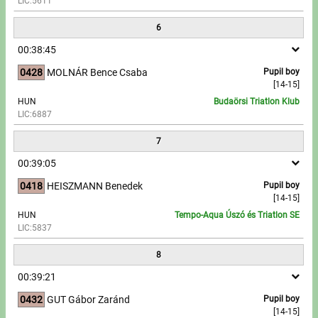
LIC:5611
6
00:38:45
0428
MOLNÁR Bence Csaba
Pupil boy
[14-15]
HUN
Budaörsi Triatlon Klub
LIC:6887
7
00:39:05
0418
HEISZMANN Benedek
Pupil boy
[14-15]
HUN
Tempo-Aqua Úszó és Triatlon SE
LIC:5837
8
00:39:21
0432
GUT Gábor Zaránd
Pupil boy
[14-15]