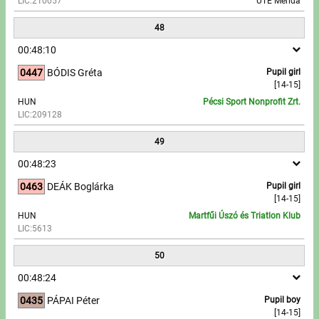
LIC:210057
UTE Merida
48
00:48:10
0447
BÓDIS Gréta
Pupil girl
[14-15]
HUN
Pécsi Sport Nonprofit Zrt.
LIC:209128
49
00:48:23
0463
DEÁK Boglárka
Pupil girl
[14-15]
HUN
Martfűi Úszó és Triatlon Klub
LIC:5613
50
00:48:24
0435
PÁPAI Péter
Pupil boy
[14-15]