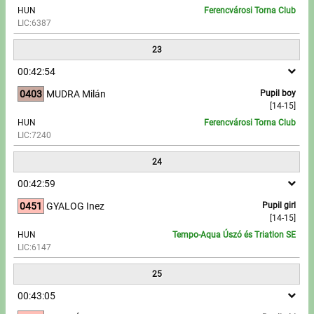
HUN
Ferencvárosi Torna Club
LIC:6387
23
00:42:54
0403
MUDRA Milán
Pupil boy
[14-15]
HUN
Ferencvárosi Torna Club
LIC:7240
24
00:42:59
0451
GYALOG Inez
Pupil girl
[14-15]
HUN
Tempo-Aqua Úszó és Triatlon SE
LIC:6147
25
00:43:05