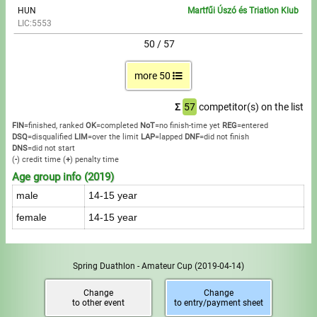
HUN
Martfűi Úszó és Triatlon Klub
LIC:5553
50 / 57
more 50
Σ
57
competitor(s) on the list
FIN
=finished, ranked
OK
=completed
NoT
=no finish-time yet
REG
=entered
DSQ
=disqualified
LIM
=over the limit
LAP
=lapped
DNF
=did not finish
DNS
=did not start
(
-
) credit time
(
+
) penalty time
Age group info (2019)
male
14-15 year
female
14-15 year
Spring Duathlon - Amateur Cup
(2019-04-14)
Change
Change
to other event
to entry/payment sheet