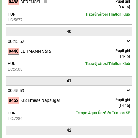
0438
BERENCSI Lili
Pupil girl
[14-15]
HUN
Tiszaújvárosi Triatlon Klub
LIC:5877
40
00:45:52
0440
LEHMANN Sára
Pupil girl
[14-15]
HUN
Tiszaújvárosi Triatlon Klub
LIC:5508
41
00:45:59
0452
KIS Emese Napsugár
Pupil girl
[14-15]
HUN
Tempo-Aqua Úszó és Triatlon SE
LIC:7286
42