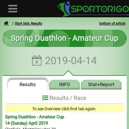
Start lists, Results
bottom of article
Spring Duathlon - Amateur Cup
User
2019-04-14
Login
Registration
Results
INFO
Stat+Report
Forgotten login or password
- - -
Results /
Race
Invoices
To see Overview click first tab again.
Spring Duathlon - Amateur Cup
Privacy
14 (Sunday) April 2019