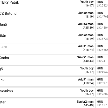
ERY Patrik
Youth boy
HUN
[16-17]
LIC:532
Z Botond
Junior man
HUN
[18-19]
LIC:476
Jenő
Adult4 man
HUN
[A35-39]
LIC:440
tián
Junior man
HUN
[18-19]
LIC:673
land
Adult1 man
HUN
[A18-24]
LIC:666
Csaba
Senior1 man
HUN
[A40-44]
LIC:741
gő
Youth boy
HUN
[16-17]
LIC:494
rik
Adult1 man
HUN
[A18-24]
LIC:597
omonkos
Youth boy
HUN
[16-17]
LIC:208
ter
Senior2 man
HUN
[A45-49]
LIC:477