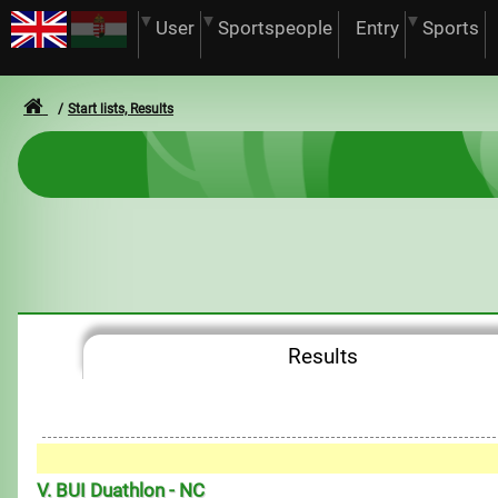
User
Sportspeople
Entry
Sports
Start lists, Results
Results
0
1
V. BUI Duathlon - NC