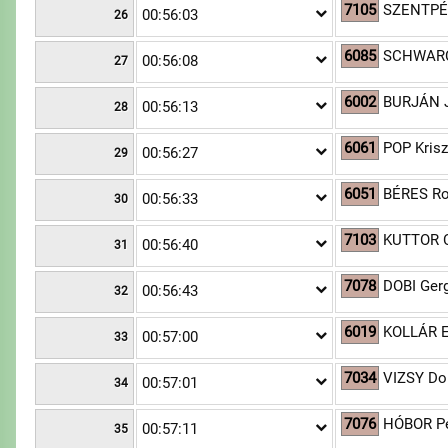
7105
SZENTPÉT
00:56:03
26
6085
SCHWARC
00:56:08
27
6002
BURJÁN 
00:56:13
28
6061
POP Krisz
00:56:27
29
6051
BÉRES Ro
00:56:33
30
7103
KUTTOR 
00:56:40
31
7078
DOBI Ger
00:56:43
32
6019
KOLLÁR E
00:57:00
33
7034
VIZSY D
00:57:01
34
7076
HÓBOR Pé
00:57:11
35