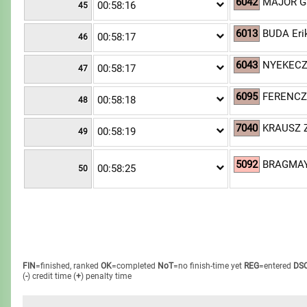
6042
MAJOR G
00:58:16
45
6013
BUDA Eri
00:58:17
46
6043
NYEKECZK
00:58:17
47
6095
FERENCZ
00:58:18
48
7040
KRAUSZ Z
00:58:19
49
5092
BRAGMAYE
00:58:25
50
FIN
=finished, ranked
OK
=completed
NoT
=no finish-time yet
REG
=entered
DS
(
-
) credit time
(
+
) penalty time