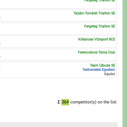
Fergeteg Triatlon SE
Tarjáni Tornádó Triatlon SE
5
Fergeteg Triatlon SE
1
Kistarcsai Vízisport RCE
8
Ferencvárosi Torna Club
0
Team Újbuda SE
7
Testnevelési Egyetem
Equilor
Σ
364
competitor(s) on the list