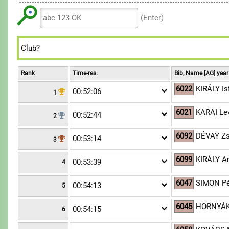
6
9
8
7
(Enter)
9
8
9
Rank
Time-res.
Bib, Name [AG] year
6022
KIRÁLY Is
00:52:06
1
6021
KARAI Le
00:52:44
2
6092
DÉVAY Z
00:53:14
3
6099
KIRÁLY A
00:53:39
4
6047
SIMON Pé
00:54:13
5
6045
HORNYÁ
00:54:15
6