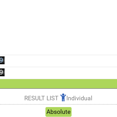
0
2
1
3
2
4
3
5
4
6
5
7
6
8
7
9
8
9
3.Team
RESULT LIST
Individual
Refresh
Absolute