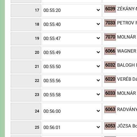
6039
ZÉKÁNY-N
00:55:20
17
7033
PETROV F
00:55:40
18
7070
MOLNÁR 
00:55:47
19
6066
WAGNER 
00:55:49
20
6032
BALOGH 
00:55:50
21
6020
VERÉB Dá
00:55:56
22
6033
MOLNÁR 
00:55:58
23
6063
RADVÁNY
00:56:00
24
6053
JÓZSA B
00:56:01
25