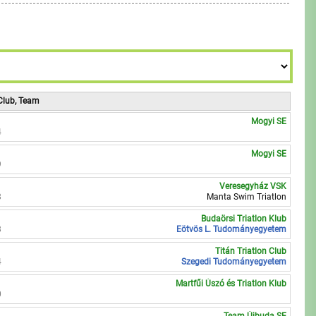
Club, Team
Mogyi SE
4
Mogyi SE
9
Veresegyház VSK
8
Manta Swim Triatlon
Budaörsi Triatlon Klub
8
Eötvös L. Tudományegyetem
Titán Triatlon Club
4
Szegedi Tudományegyetem
Martfűi Úszó és Triatlon Klub
0