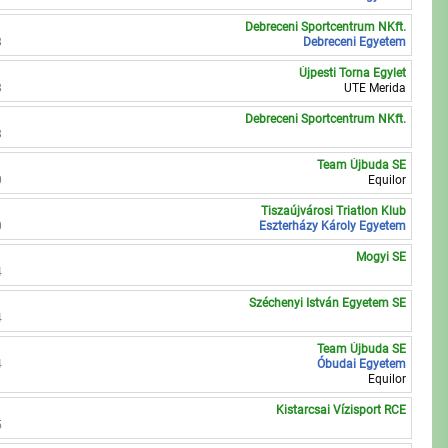
Debreceni Sportcentrum NKft.
8
Debreceni Egyetem
Újpesti Torna Egylet
8
UTE Merida
Debreceni Sportcentrum NKft.
8
Team Újbuda SE
0
Equilor
Tiszaújvárosi Triatlon Klub
0
Eszterházy Károly Egyetem
Mogyi SE
4
Széchenyi István Egyetem SE
4
Team Újbuda SE
4
Óbudai Egyetem
Equilor
Kistarcsai Vízisport RCE
5