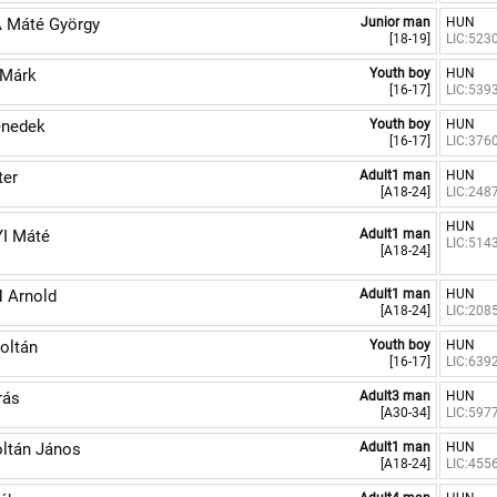
 Máté György
Junior man
HUN
[18-19]
LIC:523
 Márk
Youth boy
HUN
[16-17]
LIC:539
enedek
Youth boy
HUN
[16-17]
LIC:376
ter
Adult1 man
HUN
[A18-24]
LIC:248
HUN
I Máté
Adult1 man
LIC:514
[A18-24]
 Arnold
Adult1 man
HUN
[A18-24]
LIC:208
oltán
Youth boy
HUN
[16-17]
LIC:639
rás
Adult3 man
HUN
[A30-34]
LIC:597
ltán János
Adult1 man
HUN
[A18-24]
LIC:455