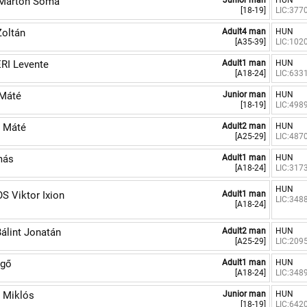
Márton Soma
Junior man
HUN
[18-19]
LIC:377
oltán
Adult4 man
HUN
[A35-39]
LIC:102
I Levente
Adult1 man
HUN
[A18-24]
LIC:633
Máté
Junior man
HUN
[18-19]
LIC:498
 Máté
Adult2 man
HUN
[A25-29]
LIC:487
más
Adult1 man
HUN
[A18-24]
LIC:317
HUN
 Viktor Ixion
Adult1 man
LIC:348
[A18-24]
álint Jonatán
Adult2 man
HUN
[A25-29]
LIC:209
rgő
Adult1 man
HUN
[A18-24]
LIC:348
 Miklós
Junior man
HUN
[18-19]
LIC:642