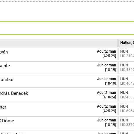
Nation, 
tván
Adult2 man
HUN
[A25-29]
LIC:210
vente
Junior man
HUN
[18-19]
LIC:484
sombor
Junior man
HUN
[18-19]
LIC:464
ndrás Benedek
Adult1 man
HUN
[A18-24]
LIC:453
ter
Adult2 man
HUN
[A25-29]
LIC:696
K Döme
Junior man
HUN
[18-19]
LIC:337