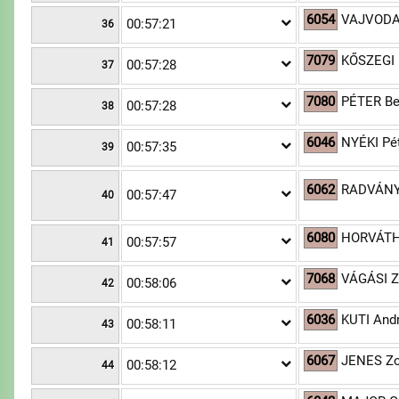
6054
VAJVODA
00:57:21
36
7079
KŐSZEGI
00:57:28
37
7080
PÉTER B
00:57:28
38
6046
NYÉKI Pé
00:57:35
39
6062
RADVÁNY
00:57:47
40
6080
HORVÁTH
00:57:57
41
7068
VÁGÁSI Z
00:58:06
42
6036
KUTI And
00:58:11
43
6067
JENES Zo
00:58:12
44