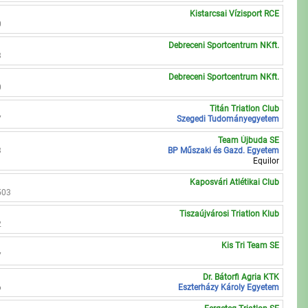
Kistarcsai Vízisport RCE
0
Debreceni Sportcentrum NKft.
3
Debreceni Sportcentrum NKft.
0
Titán Triatlon Club
7
Szegedi Tudományegyetem
Team Újbuda SE
3
BP Műszaki és Gazd. Egyetem
Equilor
Kaposvári Atlétikai Club
503
Tiszaújvárosi Triatlon Klub
2
Kis Tri Team SE
7
Dr. Bátorfi Agria KTK
6
Eszterházy Károly Egyetem