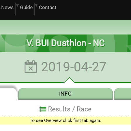
News
Guide
Contact
V. BUI Duathlon - NC
2019-04-27
INFO
Results /
Race
0
To see Overview click first tab again.
1