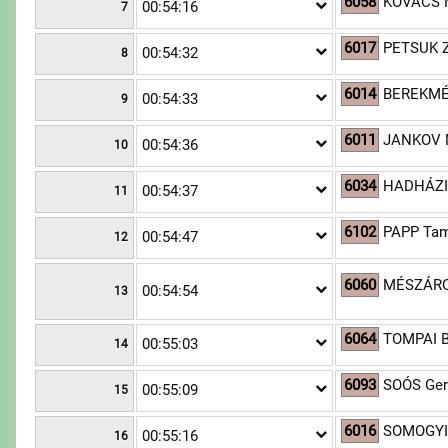
6058
KOVÁCS 
00:54:16
7
6017
PETSUK Z
00:54:32
8
6014
BEREKMÉR
00:54:33
9
6011
JANKOV 
00:54:36
10
6034
HADHÁZI
00:54:37
11
6102
PAPP Ta
00:54:47
12
6060
MÉSZÁROS
00:54:54
13
6064
TOMPAI B
00:55:03
14
6093
SOÓS Ge
00:55:09
15
6016
SOMOGYI
00:55:16
16