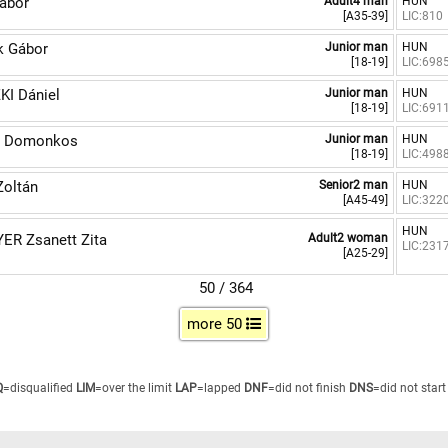
ábor
Adult4 man
HUN
[A35-39]
LIC:810
k Gábor
Junior man
HUN
[18-19]
LIC:698
I Dániel
Junior man
HUN
[18-19]
LIC:691
 Domonkos
Junior man
HUN
[18-19]
LIC:498
oltán
Senior2 man
HUN
[A45-49]
LIC:322
HUN
R Zsanett Zita
Adult2 woman
LIC:231
[A25-29]
50 / 364
more 50
Q
=disqualified
LIM
=over the limit
LAP
=lapped
DNF
=did not finish
DNS
=did not start