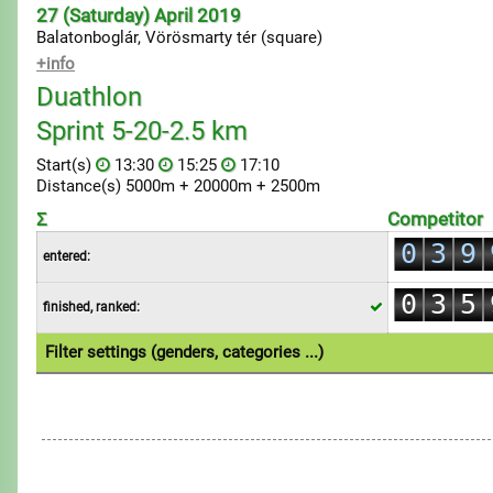
27 (Saturday) April 2019
2
Balatonboglár, Vörösmarty tér (square)
3
+info
4
Duathlon
5
Sprint 5-20-2.5 km
0
0
6
Start(s)
13:30
15:25
17:10
1
1
7
Distance(s) 5000m + 20000m + 2500m
0
2
2
8
Σ
Competitor
1
3
0
3
9
entered:
2
4
1
4
0
3
5
finished, ranked:
2
5
1
4
6
3
6
Filter settings (genders, categories ...)
2
5
7
4
7
1.Individual
2.Individual
2.Team
3.Individual
3
6
8
5
8
4
7
9
6
9
5
8
7