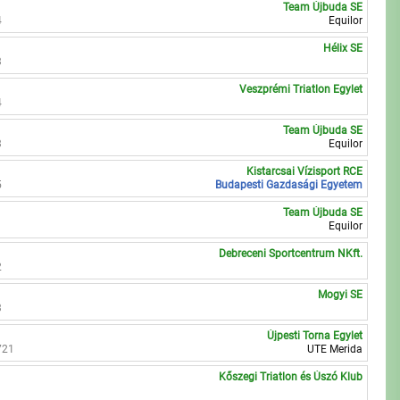
Team Újbuda SE
4
Equilor
Hélix SE
3
Veszprémi Triatlon Egylet
4
Team Újbuda SE
3
Equilor
Kistarcsai Vízisport RCE
5
Budapesti Gazdasági Egyetem
Team Újbuda SE
Equilor
Debreceni Sportcentrum NKft.
2
Mogyi SE
3
Újpesti Torna Egylet
721
UTE Merida
Kőszegi Triatlon és Úszó Klub