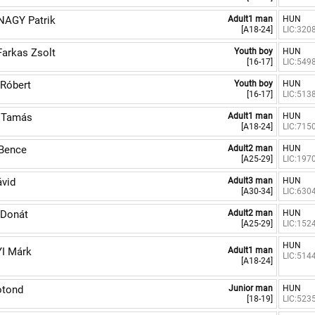
AGY Patrik
Adult1 man
HUN
[A18-24]
LIC:320
arkas Zsolt
Youth boy
HUN
[16-17]
LIC:549
Róbert
Youth boy
HUN
[16-17]
LIC:513
Tamás
Adult1 man
HUN
[A18-24]
LIC:715
Bence
Adult2 man
HUN
[A25-29]
LIC:197
vid
Adult3 man
HUN
[A30-34]
LIC:630
Donát
Adult2 man
HUN
[A25-29]
LIC:152
HUN
I Márk
Adult1 man
LIC:514
[A18-24]
otond
Junior man
HUN
[18-19]
LIC:523