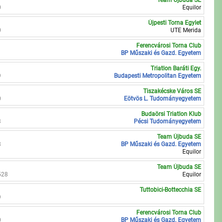
Team Újbuda SE
0
Equilor
Újpesti Torna Egylet
0
UTE Merida
Ferencvárosi Torna Club
1
BP Műszaki és Gazd. Egyetem
Triatlon Baráti Egy.
9
Budapesti Metropolitan Egyetem
Tiszakécske Város SE
0
Eötvös L. Tudományegyetem
Budaörsi Triatlon Klub
3
Pécsi Tudományegyetem
Team Újbuda SE
8
BP Műszaki és Gazd. Egyetem
Equilor
Team Újbuda SE
528
Equilor
Tuttobici-Bottecchia SE
9
Ferencvárosi Torna Club
0
BP Műszaki és Gazd. Egyetem