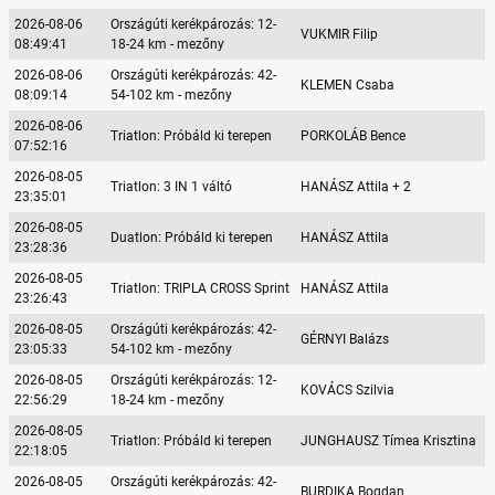
2026-08-06
Országúti kerékpározás: 12-
VUKMIR Filip
08:49:41
18-24 km - mezőny
2026-08-06
Országúti kerékpározás: 42-
KLEMEN Csaba
08:09:14
54-102 km - mezőny
2026-08-06
Triatlon: Próbáld ki terepen
PORKOLÁB Bence
07:52:16
2026-08-05
Triatlon: 3 IN 1 váltó
HANÁSZ Attila + 2
23:35:01
2026-08-05
Duatlon: Próbáld ki terepen
HANÁSZ Attila
23:28:36
2026-08-05
Triatlon: TRIPLA CROSS Sprint
HANÁSZ Attila
23:26:43
2026-08-05
Országúti kerékpározás: 42-
GÉRNYI Balázs
23:05:33
54-102 km - mezőny
2026-08-05
Országúti kerékpározás: 12-
KOVÁCS Szilvia
22:56:29
18-24 km - mezőny
2026-08-05
Triatlon: Próbáld ki terepen
JUNGHAUSZ Tímea Krisztina
22:18:05
2026-08-05
Országúti kerékpározás: 42-
BURDIKA Bogdan