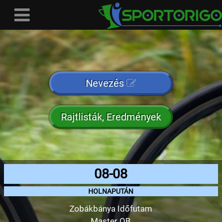
Felhasználó
Nevezés
Bejelentkezés
Rajtlisták, Eredmények
Regisztráció
Elfelejtett azonosító vagy jelszó
- - -
08-08
Számlák
HOLNAPUTÁN
Adatvédelem
Zobákbánya Időfutam
Master OB