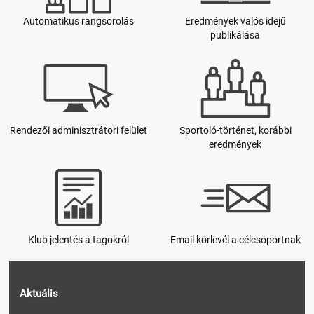
Automatikus rangsorolás
Eredmények valós idejű
Partnerek, támogatók
publikálása
Szállás ajánlatok
Impresszum
Rendezői adminisztrátori felület
Sportoló-történet, korábbi
eredmények
Klub jelentés a tagokról
Email körlevél a célcsoportnak
Aktuális