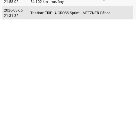
21:58:02
54-102 km - mezőny
2026-08-05
Triatlon: TRIPLA CROSS Sprint
METZNER Gábor
21:31:32
2026-08-05
Triatlon: TRIPLA CROSS Sprint
TERÉK Larion
21:23:17
2026-08-05
Triatlon: TRIPLA CROSS Sprint
NAGY Gergely
21:16:39
2026-08-05
Országúti kerékpározás: 12-
BÁRÁNY Brigitta
21:03:17
18-24 km - mezőny
2026-08-05
Országúti kerékpározás: 12-
MÉSZÁROS János
20:58:02
18-24 km - mezőny
2026-08-05
Országúti kerékpározás: 42-
BOZSIK Bence
20:32:26
54-102 km - mezőny
2026-08-05
Triatlon: Próbáld ki terepen
WAGNER István
20:20:45
2026-08-05
0
Triatlon: TRIPLA CROSS Sprint
URBÁNNÉ VERES Judit
20:20:23
1
2026-08-05
Triatlon: Rövid 1.5-38-9 km
BERECZKI Ádám
20:19:11
2