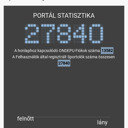
PORTÁL STATISZTIKA
A honlaphoz kapcsolódó ONDEPU Fiókok száma
13582
A Felhasználók által regisztrált Sportolók száma összesen
27840
felnőtt
lány