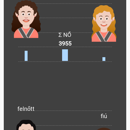
Σ NŐ
5198
felnőtt
fiú