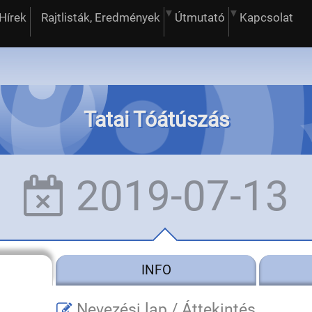
Hírek
Rajtlisták, Eredmények
Útmutató
Kapcsolat
Tatai Tóátúszás
2019-07-13
INFO
Nevezési lap /
Áttekintés