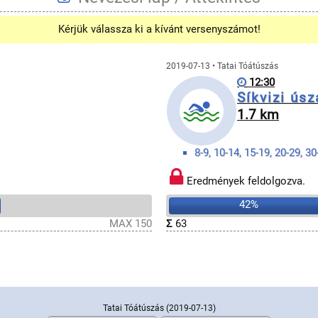
Kérjük válassza ki a kívánt versenyszámot!
2019-07-13 • Tatai Tóátúszás
12:30
Síkvizi úsz
1.7 km
8-9, 10-14, 15-19, 20-29, 30
Eredmények feldolgozva.
42%
MAX 150
Σ
63
Tatai Tóátúszás
(2019-07-13)