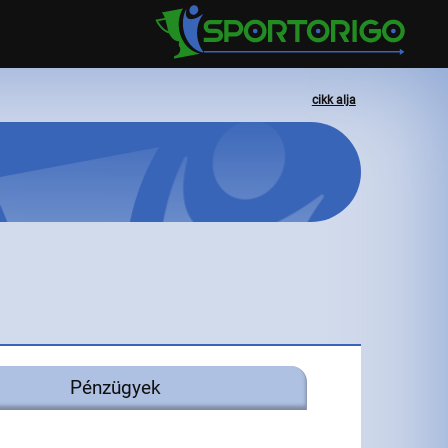
cikk alja
Pénzügyek