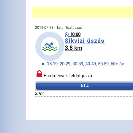
2019-07-13 • Tatai Tóátúszás
10:00
Síkvizi úszás
3.8 km
15-19, 20-29, 30-39, 40-49, 50-59, 60+ év
Eredmények feldolgozva.
61%
Σ
92