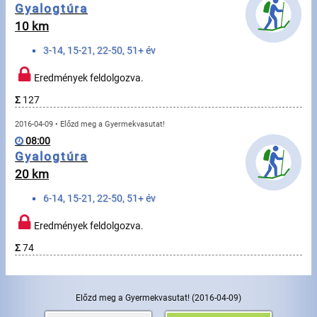
Üzenetek
Gyalogtúra
10 km
Sportolók
3-14, 15-21, 22-50, 51+ év
Eredmények feldolgozva.
Saját sportolók
Σ
127
Sportoló keresés
2016-04-09 • Előzd meg a Gyermekvasutat!
08:00
Sportágak
Gyalogtúra
20 km
Futás
6-14, 15-21, 22-50, 51+ év
Kerékpározás
Eredmények feldolgozva.
Σ
74
Multisportok
Túrázás
Előzd meg a Gyermekvasutat!
(2016-04-09)