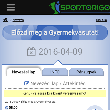
Nevezés
cikk alja
Előzd meg a Gyermekvasutat!
Felhasználó
2016-04-09
Bejelentkezés
Regisztráció
Nevezési lap
INFO
Pénzügyek
Elfelejtett azonosító vagy jelszó
- - -
Nevezési lap /
Áttekintés
Számlák
Kérjük válassza ki a kívánt versenyszámot!
Adatvédelem
2016-04-09 • Előzd meg a Gyermekvasutat!
08:00