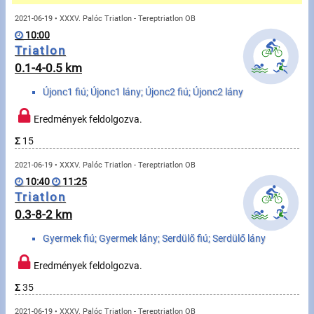
Üzenetek
2021-06-19 • XXXV. Palóc Triatlon - Tereptriatlon OB
10:00
Sportolók
Triatlon
0.1-4-0.5 km
Saját sportolók
Újonc1 fiú; Újonc1 lány; Újonc2 fiú; Újonc2 lány
Sportoló keresés
Eredmények feldolgozva.
Σ
15
Sportágak
2021-06-19 • XXXV. Palóc Triatlon - Tereptriatlon OB
10:40
11:25
Futás
Triatlon
0.3-8-2 km
Kerékpározás
Gyermek fiú; Gyermek lány; Serdülő fiú; Serdülő lány
Multisportok
Eredmények feldolgozva.
Túrázás
Σ
35
2021-06-19 • XXXV. Palóc Triatlon - Tereptriatlon OB