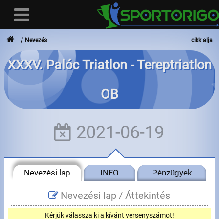
Nevezés
cikk alja
XXXV. Palóc Triatlon - Tereptriatlon
Felhasználó
OB
Bejelentkezés
Regisztráció
2021-06-19
Elfelejtett azonosító vagy jelszó
- - -
Nevezési lap
INFO
Pénzügyek
Számlák
Nevezési lap /
Áttekintés
Adatvédelem
Kérjük válassza ki a kívánt versenyszámot!