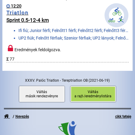
Úszás
12:20
Triatlon
Evezés
Sprint 0.5-12-4 km
Hírek
Ifi fiú; Junior férfi; Felnőtt1 férfi; Felnőtt2 férfi; Felnőtt3 férfi; Felnőtt4 férfi; Szenior1 férf...
UP2 fiúk; Felnőtt férfiak; Szenior férfiak; UP2 lányok; Felnőtt nők; Szenior nők
Rajtlisták, Eredmények
Eredmények feldolgozva.
Útmutató
Σ
77
GY.I.K.
XXXV. Palóc Triatlon - Tereptriatlon OB
(2021-06-19)
Időmérés
Váltás
Váltás
másik rendezvényre
a rajt-/eredménylistára
Beépülő modul
Rendező, szervező
Nevezés
cikk teteje
Kapcsolat