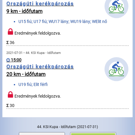
Üzenetek
Országúti kerékpározás
9 km - időfutam
Sportolók
U15 fiú; U17 fiú; WU17 lány; WU19 lány; WElit nő
Eredmények feldolgozva.
Saját sportolók
Σ
36
Sportoló keresés
2021-07-31 • 44. KSI Kupa - Időfutam
15:00
Sportágak
Országúti kerékpározás
20 km - időfutam
Futás
U19 fiú; Elit férfi
Kerékpározás
Eredmények feldolgozva.
Σ
30
Multisportok
Túrázás
44. KSI Kupa - Időfutam
(2021-07-31)