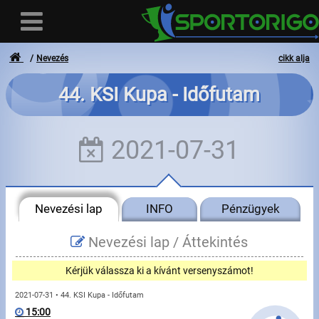
Nevezés
cikk alja
44. KSI Kupa - Időfutam
Felhasználó
2021-07-31
Bejelentkezés
Regisztráció
Nevezési lap
INFO
Pénzügyek
Elfelejtett azonosító vagy jelszó
- - -
Nevezési lap /
Áttekintés
Számlák
Kérjük válassza ki a kívánt versenyszámot!
Adatvédelem
2021-07-31 • 44. KSI Kupa - Időfutam
15:00