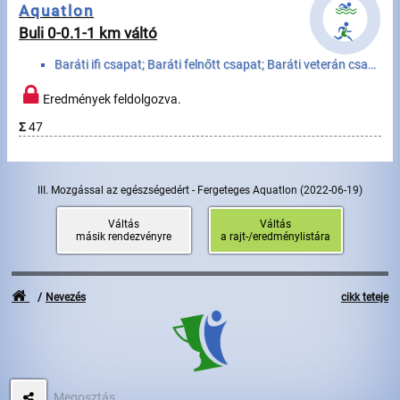
Aquatlon
Buli 0-0.1-1 km váltó
Írjon nekünk!
Baráti ifi csapat; Baráti felnőtt csapat; Baráti veterán csapat; Családi ifi csapat; Családi felnőtt...
Partnerek, támogatók
Eredmények feldolgozva.
Szállás ajánlatok
Σ
47
Impresszum
III. Mozgással az egészségedért - Fergeteges Aquatlon
(2022-06-19)
Váltás
Váltás
másik rendezvényre
a rajt-/eredménylistára
Nevezés
cikk teteje
Megosztás