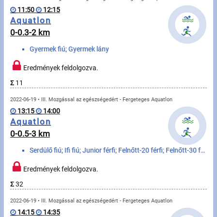
Úszás
11:50
12:15
Aquatlon
Evezés
0-0.3-2 km
Hírek
Gyermek fiú; Gyermek lány
Rajtlisták, Eredmények
Eredmények feldolgozva.
Σ
11
Útmutató
2022-06-19 • III. Mozgással az egészségedért - Fergeteges Aquatlon
13:15
14:00
GY.I.K.
Aquatlon
0-0.5-3 km
Időmérés
Serdülő fiú; Ifi fiú; Junior férfi; Felnőtt-20 férfi; Felnőtt-30 férfi; Szenior-40 férfi; Szenior-50...
Beépülő modul
Eredmények feldolgozva.
Rendező, szervező
Σ
32
2022-06-19 • III. Mozgással az egészségedért - Fergeteges Aquatlon
Kapcsolat
14:15
14:35