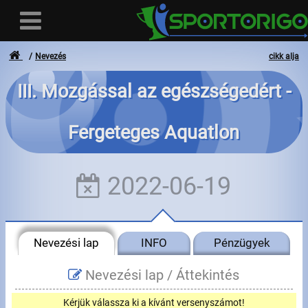
Nevezés
cikk alja
III. Mozgással az egészségedért -
Felhasználó
Fergeteges Aquatlon
Bejelentkezés
Regisztráció
2022-06-19
Elfelejtett azonosító vagy jelszó
- - -
Nevezési lap
INFO
Pénzügyek
Számlák
Nevezési lap /
Áttekintés
Adatvédelem
Kérjük válassza ki a kívánt versenyszámot!