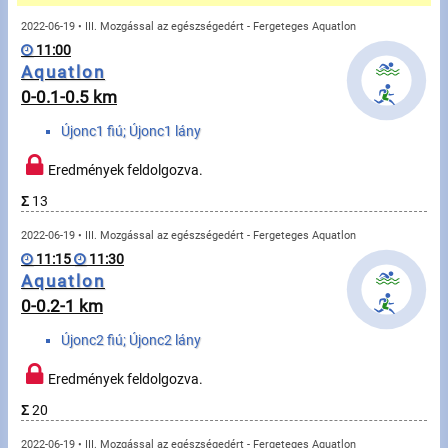
Üzenetek
2022-06-19 • III. Mozgással az egészségedért - Fergeteges Aquatlon
11:00
Sportolók
Aquatlon
0-0.1-0.5 km
Saját sportolók
Újonc1 fiú; Újonc1 lány
Sportoló keresés
Eredmények feldolgozva.
Σ
13
Sportágak
2022-06-19 • III. Mozgással az egészségedért - Fergeteges Aquatlon
11:15
11:30
Futás
Aquatlon
0-0.2-1 km
Kerékpározás
Újonc2 fiú; Újonc2 lány
Multisportok
Eredmények feldolgozva.
Túrázás
Σ
20
2022-06-19 • III. Mozgással az egészségedért - Fergeteges Aquatlon