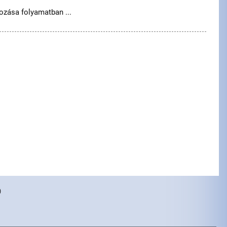
zása folyamatban ...
)