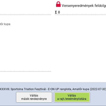
Versenyeredmények feldolgo
Σ
8
atőr kupa
XXXVIII. Sportolna Triatlon Fesztivál - E•ON UP ranglista, Amatőr kupa
(2022-07-30
Váltás
Váltás
másik rendezvényre
a rajt-/eredménylistára