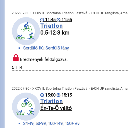
2022-07-30 • XXXVIII. Sportolna Triatlon Fesztivál - E•ON UP ranglista, Am
11:45
11:55
Triatlon
0.5-12-3 km
Serdülő fiú; Serdülő lány
Eredmények feldolgozva.
Σ
114
2022-07-30 • XXXVIII. Sportolna Triatlon Fesztivál - E•ON UP ranglista, Am
15:00
15:15
Triatlon
Én-Te-Ő váltó
24-49, 50-99, 100-149, 150+ év