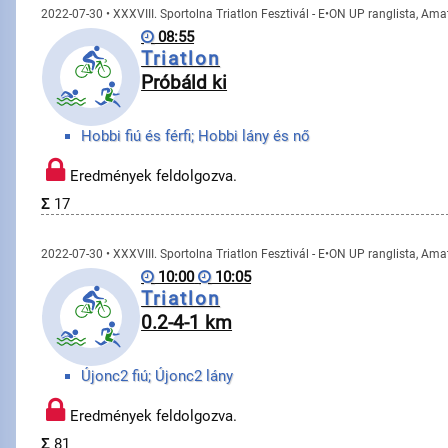
2022-07-30 • XXXVIII. Sportolna Triatlon Fesztivál - E•ON UP ranglista, Am
08:55
Triatlon
Próbáld ki
Hobbi fiú és férfi; Hobbi lány és nő
Eredmények feldolgozva.
Σ
17
2022-07-30 • XXXVIII. Sportolna Triatlon Fesztivál - E•ON UP ranglista, Am
10:00
10:05
Triatlon
0.2-4-1 km
Újonc2 fiú; Újonc2 lány
Eredmények feldolgozva.
Σ
81