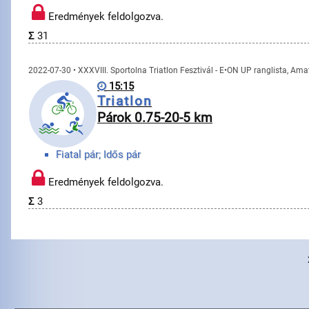
Eredmények feldolgozva.
Σ
31
2022-07-30 • XXXVIII. Sportolna Triatlon Fesztivál - E•ON UP ranglista, Am
15:15
Triatlon
Párok 0.75-20-5 km
Fiatal pár; Idős pár
Eredmények feldolgozva.
Σ
3