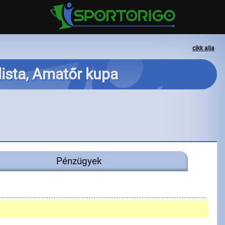
cikk alja
lista, Amatőr kupa
Pénzügyek