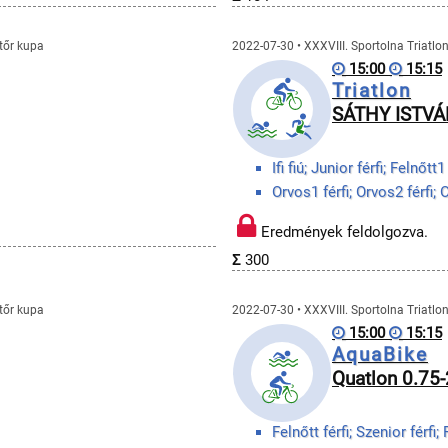
atőr kupa
2022-07-30 • XXXVIII. Sportolna Triatlo
15:00
15:15
Triatlon
SÁTHY ISTVÁN
Eredmények feldolgozva.
Σ
300
atőr kupa
2022-07-30 • XXXVIII. Sportolna Triatlo
15:00
15:15
AquaBike
Quatlon 0.75
Felnőtt férfi; Szenior férfi