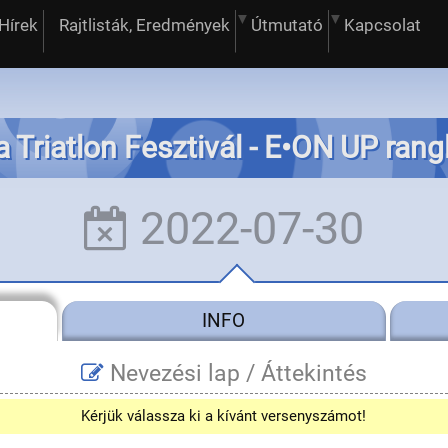
Hírek
Rajtlisták, Eredmények
Útmutató
Kapcsolat
a Triatlon Fesztivál - E•ON UP rang
2022-07-30
INFO
Nevezési lap /
Áttekintés
Kérjük válassza ki a kívánt versenyszámot!