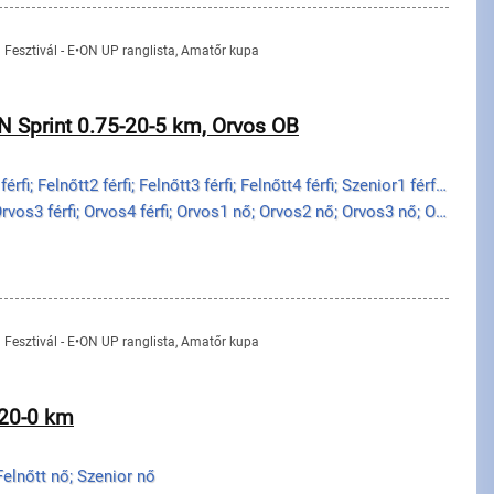
n Fesztivál - E•ON UP ranglista, Amatőr kupa
 Sprint 0.75-20-5 km, Orvos OB
Ifi fiú; Junior férfi; Felnőtt1 férfi; Felnőtt2 férfi; Felnőtt3 férfi; Felnőtt4 férfi; Szenior1 férf...
Orvos1 férfi; Orvos2 férfi; Orvos3 férfi; Orvos4 férfi; Orvos1 nő; Orvos2 nő; Orvos3 nő; Orvos4 nő
n Fesztivál - E•ON UP ranglista, Amatőr kupa
-20-0 km
; Felnőtt nő; Szenior nő