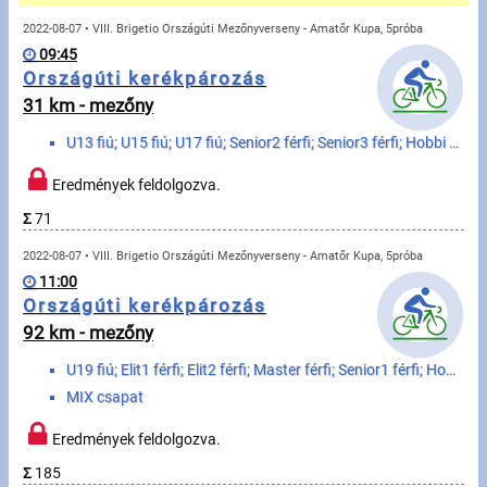
Üzenetek
2022-08-07 • VIII. Brigetio Országúti Mezőnyverseny - Amatőr Kupa, 5próba
09:45
Sportolók
Országúti kerékpározás
31 km - mezőny
Saját sportolók
U13 fiú; U15 fiú; U17 fiú; Senior2 férfi; Senior3 férfi; Hobbi fiú és férfi; WU15 lány; WU17 lány; W...
Sportoló keresés
Eredmények feldolgozva.
Σ
71
Sportágak
2022-08-07 • VIII. Brigetio Országúti Mezőnyverseny - Amatőr Kupa, 5próba
11:00
Futás
Országúti kerékpározás
92 km - mezőny
Kerékpározás
U19 fiú; Elit1 férfi; Elit2 férfi; Master férfi; Senior1 férfi; Hobbi férfi; WU19 lány; WElit nő; WM...
Multisportok
MIX csapat
Eredmények feldolgozva.
Túrázás
Σ
185