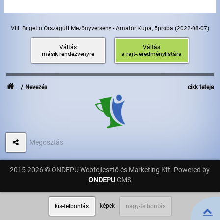
Úszás
Evezés
VIII. Brigetio Országúti Mezőnyverseny - Amatőr Kupa, 5próba
(2022-08-07)
Hírek
Váltás
Váltás
másik rendezvényre
a rajt-/eredménylistára
Rajtlisták, Eredmények
Nevezés
cikk teteje
Útmutató
GY.I.K.
Időmérés
Megosztás
Beépülő modul
2015-2026 © ONDEPU Webfejlesztő és Marketing Kft. Powered by
ONDEPU
CMS
Rendező, szervező
képek
kis-felbontás
nagy-felbontás
Kapcsolat