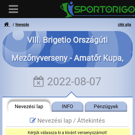
Nevezés
cikk alja
VIII. Brigetio Országúti
Felhasználó
Mezőnyverseny - Amatőr Kupa,
Bejelentkezés
5próba
Regisztráció
2022-08-07
Elfelejtett azonosító vagy jelszó
- - -
Nevezési lap
INFO
Pénzügyek
Számlák
Nevezési lap /
Áttekintés
Adatvédelem
Kérjük válassza ki a kívánt versenyszámot!