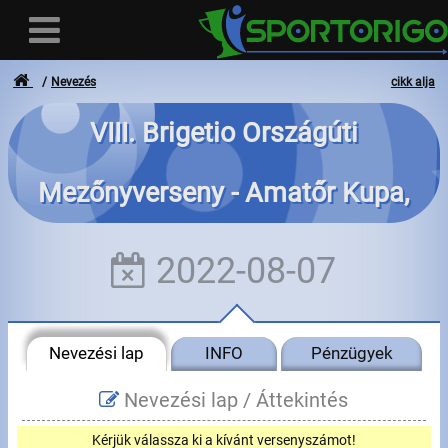
Nevezés
cikk alja
VIII. Brigetio Országúti
Felhasználó
Mezőnyverseny - Amatőr Kupa,
Bejelentkezés
5próba
Regisztráció
2022-08-07
Elfelejtett azonosító vagy jelszó
- - -
Nevezési lap
INFO
Pénzügyek
Számlák
Nevezési lap /
Áttekintés
Adatvédelem
Kérjük válassza ki a kívánt versenyszámot!