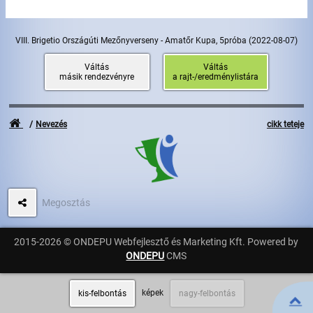
Úszás
Evezés
VIII. Brigetio Országúti Mezőnyverseny - Amatőr Kupa, 5próba
(2022-08-07)
Hírek
Váltás
Váltás
másik rendezvényre
a rajt-/eredménylistára
Rajtlisták, Eredmények
Nevezés
cikk teteje
Útmutató
GY.I.K.
Időmérés
Megosztás
Beépülő modul
2015-2026 © ONDEPU Webfejlesztő és Marketing Kft. Powered by
ONDEPU
CMS
Rendező, szervező
képek
kis-felbontás
nagy-felbontás
Kapcsolat