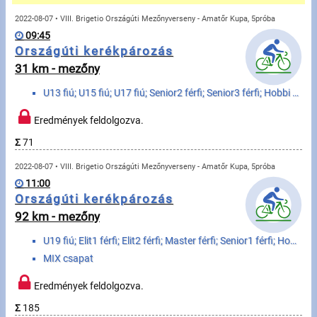
Üzenetek
2022-08-07 • VIII. Brigetio Országúti Mezőnyverseny - Amatőr Kupa, 5próba
09:45
Sportolók
Országúti kerékpározás
31 km - mezőny
Saját sportolók
U13 fiú; U15 fiú; U17 fiú; Senior2 férfi; Senior3 férfi; Hobbi fiú és férfi; WU15 lány; WU17 lány; W...
Sportoló keresés
Eredmények feldolgozva.
Σ
71
Sportágak
2022-08-07 • VIII. Brigetio Országúti Mezőnyverseny - Amatőr Kupa, 5próba
11:00
Futás
Országúti kerékpározás
92 km - mezőny
Kerékpározás
U19 fiú; Elit1 férfi; Elit2 férfi; Master férfi; Senior1 férfi; Hobbi férfi; WU19 lány; WElit nő; WM...
Multisportok
MIX csapat
Eredmények feldolgozva.
Túrázás
Σ
185