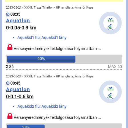
Üzenetek
2023-05-21 • XXXII. Tisza Triatlon - UP ranglista, Amatőr Kupa
08:35
Sportolók
Aquatlon
0-0.05-0.3 km
Saját sportolók
Aquakid1 fiú; Aquakid1 lány
Sportoló keresés
Versenyeredmények feldolgozása folyamatban ...
60%
Sportágak
Σ
36
MAX 60
2023-05-21 • XXXII. Tisza Triatlon - UP ranglista, Amatőr Kupa
Futás
08:45
Aquatlon
Kerékpározás
0-0.1-0.6 km
Multisportok
Aquakid2 fiú; Aquakid2 lány
Túrázás
Versenyeredmények feldolgozása folyamatban ...
33%