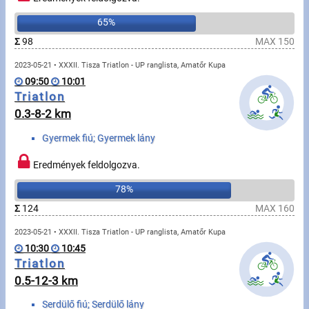
65%
Írjon nekünk!
Σ
98
MAX 150
Partnerek, támogatók
2023-05-21 • XXXII. Tisza Triatlon - UP ranglista, Amatőr Kupa
09:50
10:01
Szállás ajánlatok
Triatlon
0.3-8-2 km
Impresszum
Gyermek fiú; Gyermek lány
Eredmények feldolgozva.
78%
Σ
124
MAX 160
2023-05-21 • XXXII. Tisza Triatlon - UP ranglista, Amatőr Kupa
10:30
10:45
Triatlon
0.5-12-3 km
Serdülő fiú; Serdülő lány