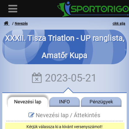
Nevezés
cikk alja
XXXII. Tisza Triatlon - UP ranglista,
Felhasználó
Amatőr Kupa
Bejelentkezés
Regisztráció
2023-05-21
Elfelejtett azonosító vagy jelszó
- - -
Nevezési lap
INFO
Pénzügyek
Számlák
Nevezési lap /
Áttekintés
Adatvédelem
Kérjük válassza ki a kívánt versenyszámot!