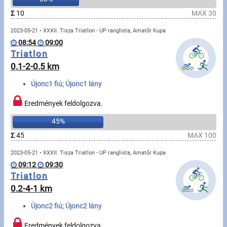
Úszás
Σ
10
MAX 30
Evezés
2023-05-21 • XXXII. Tisza Triatlon - UP ranglista, Amatőr Kupa
08:54
09:00
Hírek
Triatlon
0.1-2-0.5 km
Rajtlisták, Eredmények
Újonc1 fiú; Újonc1 lány
Útmutató
Eredmények feldolgozva.
45%
GY.I.K.
Σ
45
MAX 100
Időmérés
2023-05-21 • XXXII. Tisza Triatlon - UP ranglista, Amatőr Kupa
09:12
09:30
Beépülő modul
Triatlon
0.2-4-1 km
Rendező, szervező
Újonc2 fiú; Újonc2 lány
Kapcsolat
Eredmények feldolgozva.