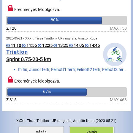
Eredmények feldolgozva.
80%
Σ
120
MAX 150
2023-05-21 • XXXII. Tisza Triatlon - UP ranglista, Amatőr Kupa
11:10
11:55
12:25
13:25
14:05
14:45
Triatlon
Sprint 0.75-20-5 km
Ifi fiú; Junior férfi; Felnőtt1 férfi; Felnőtt2 férfi; Felnőtt3 férfi; Felnőtt4 férfi; Szenior1 férf...
Eredmények feldolgozva.
67%
Σ
315
MAX 468
XXXII. Tisza Triatlon - UP ranglista, Amatőr Kupa
(2023-05-21)
Váltás
Váltás