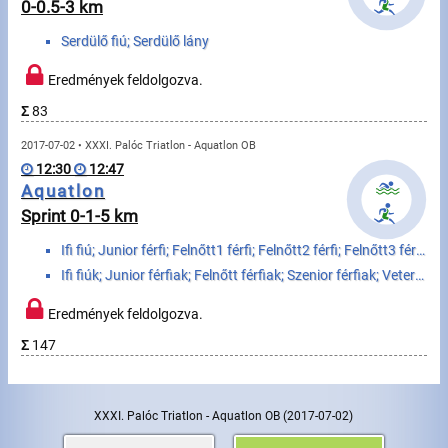
Úszás
0-0.5-3 km
Serdülő fiú; Serdülő lány
Evezés
Eredmények feldolgozva.
Hírek
Σ
83
Rajtlisták, Eredmények
2017-07-02 • XXXI. Palóc Triatlon - Aquatlon OB
12:30
12:47
Útmutató
Aquatlon
Sprint 0-1-5 km
GY.I.K.
Ifi fiú; Junior férfi; Felnőtt1 férfi; Felnőtt2 férfi; Felnőtt3 férfi; Felnőtt4 férfi; Szenior1 férf...
Ifi fiúk; Junior férfiak; Felnőtt férfiak; Szenior férfiak; Veterán férfiak; Ifi lányok; Junior nők;...
Időmérés
Eredmények feldolgozva.
Beépülő modul
Σ
147
Rendező, szervező
XXXI. Palóc Triatlon - Aquatlon OB
(2017-07-02)
Kapcsolat