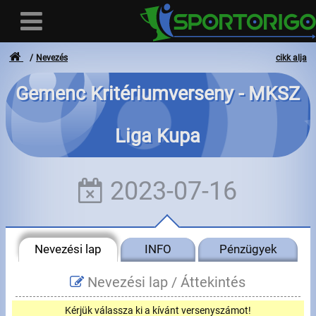
Nevezés
cikk alja
Gemenc Kritériumverseny - MKSZ
Felhasználó
Liga Kupa
Bejelentkezés
Regisztráció
2023-07-16
Elfelejtett azonosító vagy jelszó
- - -
Nevezési lap
INFO
Pénzügyek
Számlák
Nevezési lap /
Áttekintés
Adatvédelem
Kérjük válassza ki a kívánt versenyszámot!