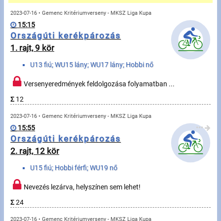
Üzenetek
2023-07-16 • Gemenc Kritériumverseny - MKSZ Liga Kupa
15:15
Sportolók
Országúti kerékpározás
1. rajt, 9 kör
Saját sportolók
U13 fiú; WU15 lány; WU17 lány; Hobbi nő
Sportoló keresés
Versenyeredmények feldolgozása folyamatban ...
Σ
12
Sportágak
2023-07-16 • Gemenc Kritériumverseny - MKSZ Liga Kupa
15:55
•••
Futás
Országúti kerékpározás
2. rajt, 12 kör
Kerékpározás
U15 fiú; Hobbi férfi; WU19 nő
Multisportok
Nevezés lezárva, helyszínen sem lehet!
Túrázás
Σ
24
2023-07-16 • Gemenc Kritériumverseny - MKSZ Liga Kupa