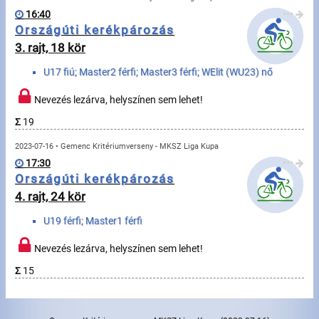
Úszás
16:40
•••
Országúti kerékpározás
Evezés
3. rajt, 18 kör
Hírek
U17 fiú; Master2 férfi; Master3 férfi; WElit (WU23) nő
Rajtlisták, Eredmények
Nevezés lezárva, helyszínen sem lehet!
Σ
19
Útmutató
2023-07-16 • Gemenc Kritériumverseny - MKSZ Liga Kupa
17:30
•••
GY.I.K.
Országúti kerékpározás
4. rajt, 24 kör
Időmérés
U19 férfi; Master1 férfi
Beépülő modul
Nevezés lezárva, helyszínen sem lehet!
Rendező, szervező
Σ
15
Kapcsolat