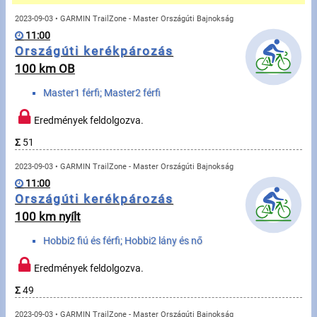
Üzenetek
2023-09-03 • GARMIN TrailZone - Master Országúti Bajnokság
11:00
Sportolók
Országúti kerékpározás
100 km OB
Saját sportolók
Master1 férfi; Master2 férfi
Sportoló keresés
Eredmények feldolgozva.
Σ
51
Sportágak
2023-09-03 • GARMIN TrailZone - Master Országúti Bajnokság
11:00
Futás
Országúti kerékpározás
100 km nyílt
Kerékpározás
Hobbi2 fiú és férfi; Hobbi2 lány és nő
Multisportok
Eredmények feldolgozva.
Túrázás
Σ
49
2023-09-03 • GARMIN TrailZone - Master Országúti Bajnokság