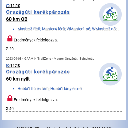
Úszás
11:10
Országúti kerékpározás
Evezés
60 km OB
Hírek
Master3 férfi; Master4 férfi; WMaster1 nő; WMaster2 nő; WMaster3 nő; WMaster4 nő
Rajtlisták, Eredmények
Eredmények feldolgozva.
Σ
20
Útmutató
2023-09-03 • GARMIN TrailZone - Master Országúti Bajnokság
11:10
GY.I.K.
Országúti kerékpározás
60 km nyílt
Időmérés
Hobbi1 fiú és férfi; Hobbi1 lány és nő
Beépülő modul
Eredmények feldolgozva.
Rendező, szervező
Σ
40
Kapcsolat