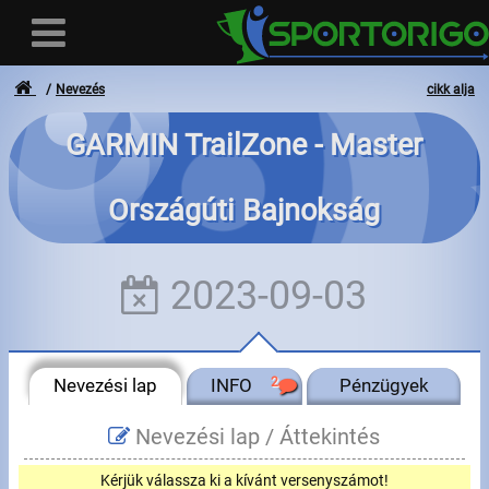
Nevezés
cikk alja
GARMIN TrailZone - Master
Felhasználó
Országúti Bajnokság
Bejelentkezés
Regisztráció
2023-09-03
Elfelejtett azonosító vagy jelszó
- - -
Nevezési lap
INFO
2
Pénzügyek
Számlák
Nevezési lap /
Áttekintés
Adatvédelem
Kérjük válassza ki a kívánt versenyszámot!