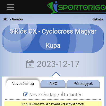
Nevezés
cikk alja
Siklós CX - Cyclocross Magyar
Felhasználó
Kupa
Bejelentkezés
Regisztráció
2023-12-17
Elfelejtett azonosító vagy jelszó
- - -
Nevezési lap
INFO
Pénzügyek
Számlák
Nevezési lap /
Áttekintés
Adatvédelem
Kérjük válassza ki a kívánt versenyszámot!