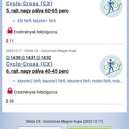
Cyclo-Cross (CX)
5. rajt, nagy pálya 60-65 perc
Írjon nekünk!
Elit férfi; Master1 férfi
Partnerek, támogatók
Eredmények feldolgozva.
Szállás ajánlatok
Σ
11
Impresszum
2023-12-17 • Siklós CX - Cyclocross Magyar Kupa
14:30
14:31
14:32
Cyclo-Cross (CX)
6. rajt, nagy pálya 40-45 perc
Master2 férfi; Master3 férfi; Master4 férfi; Hobbi férfi; Hobbi nő
Eredmények feldolgozva.
Σ
38
Siklós CX - Cyclocross Magyar Kupa
(2023-12-17)