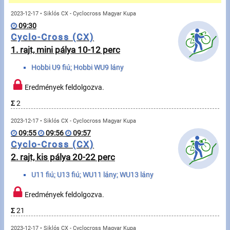
Üzenetek
2023-12-17 • Siklós CX - Cyclocross Magyar Kupa
09:30
Sportolók
Cyclo-Cross (CX)
1. rajt, mini pálya 10-12 perc
Saját sportolók
Hobbi U9 fiú; Hobbi WU9 lány
Sportoló keresés
Eredmények feldolgozva.
Σ
2
Sportágak
2023-12-17 • Siklós CX - Cyclocross Magyar Kupa
09:55
09:56
09:57
Futás
Cyclo-Cross (CX)
2. rajt, kis pálya 20-22 perc
Kerékpározás
U11 fiú; U13 fiú; WU11 lány; WU13 lány
Multisportok
Eredmények feldolgozva.
Túrázás
Σ
21
2023-12-17 • Siklós CX - Cyclocross Magyar Kupa