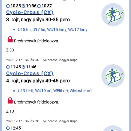
Úszás
10:35
10:36
10:37
Cyclo-Cross (CX)
Evezés
3. rajt, nagy pálya 30-35 perc
Hírek
U15 fiú; U17 fiú; WU15 lány; WU17 lány
Rajtlisták, Eredmények
Eredmények feldolgozva.
Σ
33
Útmutató
2023-12-17 • Siklós CX - Cyclocross Magyar Kupa
11:45
11:46
GY.I.K.
Cyclo-Cross (CX)
4. rajt, nagy pálya 40-45 perc
Időmérés
U19 férfi; WU19 nő; WElit nő; WMaster nő
Beépülő modul
Eredmények feldolgozva.
Rendező, szervező
Σ
10
2023-12-17 • Siklós CX - Cyclocross Magyar Kupa
Kapcsolat
12:45