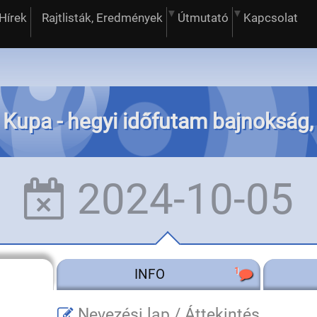
Hírek
Rajtlisták, Eredmények
Útmutató
Kapcsolat
s Kupa - hegyi időfutam bajnokság, 
2024-10-05
1
INFO
Nevezési lap /
Áttekintés