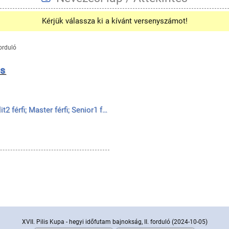
Kérjük válassza ki a kívánt versenyszámot!
forduló
ás
U13 fiú; U15 fiú; U17 fiú; U19 fiú; Elit1 férfi; Elit2 férfi; Master férfi; Senior1 férfi; Senior2 f...
XVII. Pilis Kupa - hegyi időfutam bajnokság, II. forduló
(2024-10-05)