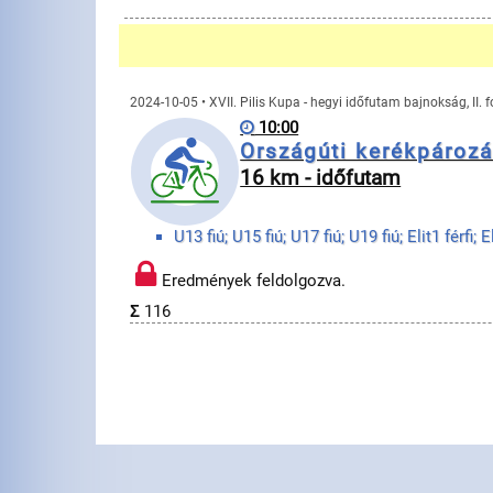
2024-10-05 • XVII. Pilis Kupa - hegyi időfutam bajnokság, II. 
10:00
Országúti kerékpároz
16 km - időfutam
Eredmények feldolgozva.
Σ
116