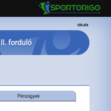
cikk alja
II. forduló
Pénzügyek