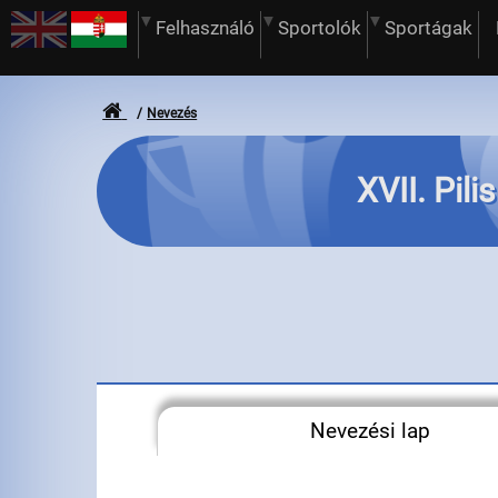
Felhasználó
Sportolók
Sportágak
Nevezés
XVII. Pili
Nevezési lap