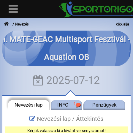
Nevezés
cikk alja
I. MATE-GEAC Multisport Fesztivál -
Felhasználó
Aquatlon OB
Bejelentkezés
Regisztráció
2025-07-12
Elfelejtett azonosító vagy jelszó
- - -
Nevezési lap
INFO
1
Pénzügyek
Számlák
Nevezési lap /
Áttekintés
Adatvédelem
Kérjük válassza ki a kívánt versenyszámot!