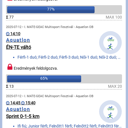
77%
Írjon nekünk!
Σ
77
MAX 100
Partnerek, támogatók
2025-07-12 • I. MATE-GEAC Multisport Fesztivál - Aquatlon OB
14:10
Szállás ajánlatok
Aquatlon
ÉN-TE váltó
Impresszum
Férfi-1 duó; Férfi-2 duó; Férfi-3 duó; Női-1 duó; Női-2 duó; Női-3 duó
Eredmények feldolgozva.
65%
Σ
13
MAX 20
2025-07-12 • I. MATE-GEAC Multisport Fesztivál - Aquatlon OB
14:45
15:40
Aquatlon
Sprint 0-1-5 km
Ifi fiú; Junior férfi; Felnőtt1 férfi; Felnőtt2 férfi; Felnőtt3 férfi; Felnőtt4 férfi; Szenior1 férf...