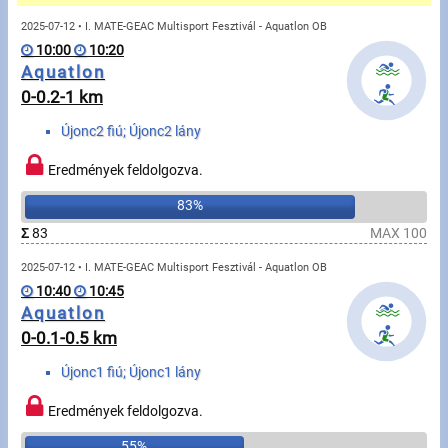
Üzenetek
2025-07-12 • I. MATE-GEAC Multisport Fesztivál - Aquatlon OB
10:00
10:20
Sportolók
Aquatlon
0-0.2-1 km
Saját sportolók
Újonc2 fiú; Újonc2 lány
Sportoló keresés
Eredmények feldolgozva.
83%
Sportágak
Σ
83
MAX 100
2025-07-12 • I. MATE-GEAC Multisport Fesztivál - Aquatlon OB
Futás
10:40
10:45
Aquatlon
Kerékpározás
0-0.1-0.5 km
Multisportok
Újonc1 fiú; Újonc1 lány
Túrázás
Eredmények feldolgozva.
55%