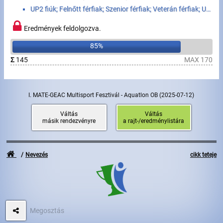
UP2 fiúk; Felnőtt férfiak; Szenior férfiak; Veterán férfiak; UP2 lányok; Felnőtt nők; Szenior nők; V...
Eredmények feldolgozva.
85%
Σ
145
MAX 170
I. MATE-GEAC Multisport Fesztivál - Aquatlon OB
(2025-07-12)
Váltás
Váltás
másik rendezvényre
a rajt-/eredménylistára
Nevezés
cikk teteje
Megosztás