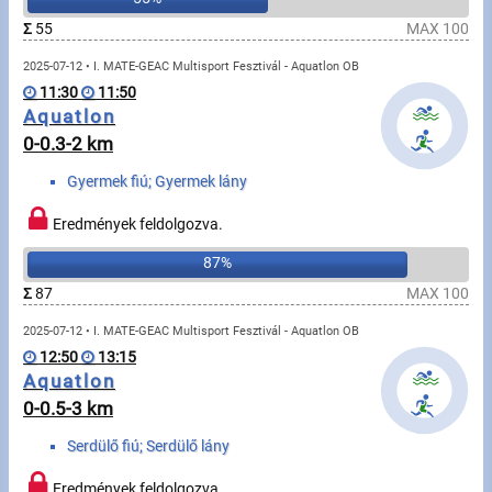
Úszás
Σ
55
MAX 100
Evezés
2025-07-12 • I. MATE-GEAC Multisport Fesztivál - Aquatlon OB
11:30
11:50
Hírek
Aquatlon
0-0.3-2 km
Rajtlisták, Eredmények
Gyermek fiú; Gyermek lány
Útmutató
Eredmények feldolgozva.
87%
GY.I.K.
Σ
87
MAX 100
Időmérés
2025-07-12 • I. MATE-GEAC Multisport Fesztivál - Aquatlon OB
12:50
13:15
Beépülő modul
Aquatlon
0-0.5-3 km
Rendező, szervező
Serdülő fiú; Serdülő lány
Kapcsolat
Eredmények feldolgozva.