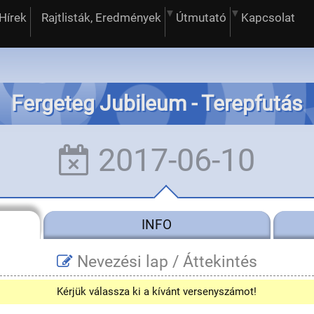
Hírek
Rajtlisták, Eredmények
Útmutató
Kapcsolat
Fergeteg Jubileum - Terepfutás
2017-06-10
INFO
Nevezési lap /
Áttekintés
Kérjük válassza ki a kívánt versenyszámot!