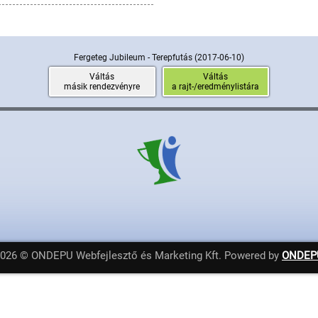
Fergeteg Jubileum - Terepfutás
(2017-06-10)
Váltás
Váltás
másik rendezvényre
a rajt-/eredménylistára
2026 © ONDEPU Webfejlesztő és Marketing Kft. Powered by
ONDEP