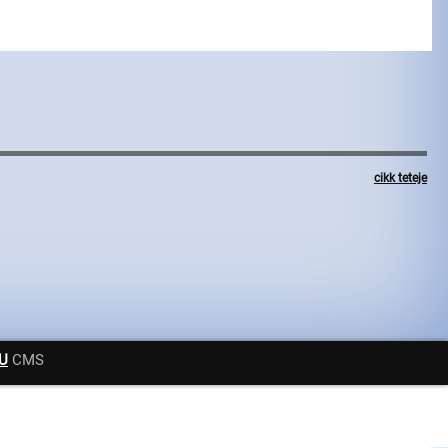
cikk teteje
U
CMS