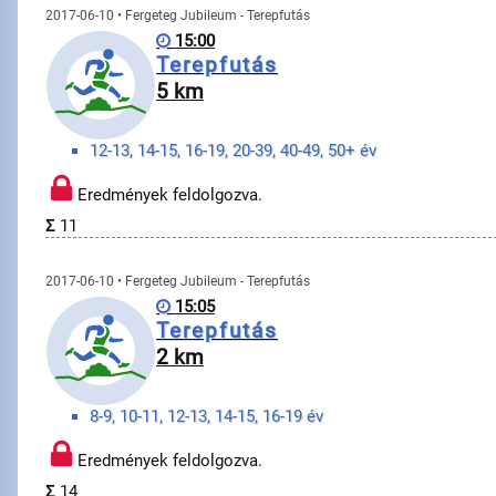
2017-06-10 • Fergeteg Jubileum - Terepfutás
15:00
Terepfutás
5 km
12-13, 14-15, 16-19, 20-39, 40-49, 50+ év
Eredmények feldolgozva.
Σ
11
2017-06-10 • Fergeteg Jubileum - Terepfutás
15:05
Terepfutás
2 km
8-9, 10-11, 12-13, 14-15, 16-19 év
Eredmények feldolgozva.
Σ
14