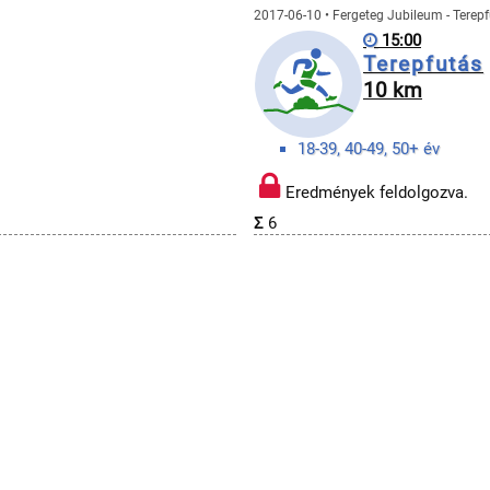
2017-06-10 • Fergeteg Jubileum - Terep
15:00
Terepfutás
10 km
18-39, 40-49, 50+ év
Eredmények feldolgozva.
Σ
6