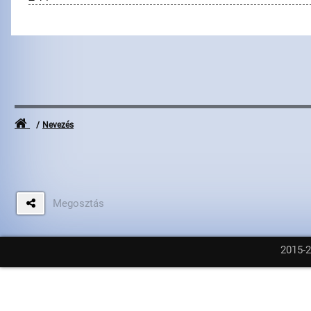
Nevezés
Megosztás
2015-