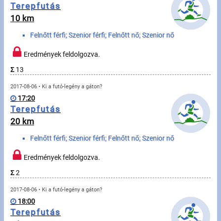
Üzenetek
Terepfutás
10 km
Sportolók
Felnőtt férfi; Szenior férfi; Felnőtt nő; Szenior nő
Eredmények feldolgozva.
Saját sportolók
Σ
13
Sportoló keresés
2017-08-06 • Ki a futó-legény a gáton?
17:20
Sportágak
Terepfutás
20 km
Futás
Felnőtt férfi; Szenior férfi; Felnőtt nő; Szenior nő
Kerékpározás
Eredmények feldolgozva.
Σ
2
Multisportok
2017-08-06 • Ki a futó-legény a gáton?
Túrázás
18:00
Terepfutás