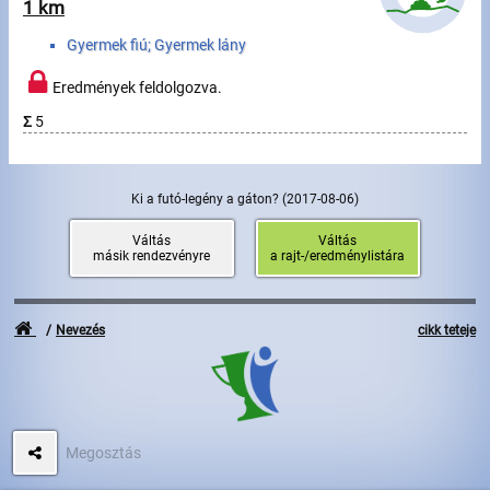
Úszás
1 km
Gyermek fiú; Gyermek lány
Evezés
Eredmények feldolgozva.
Hírek
Σ
5
Rajtlisták, Eredmények
Útmutató
Ki a futó-legény a gáton?
(2017-08-06)
Váltás
Váltás
másik rendezvényre
a rajt-/eredménylistára
GY.I.K.
Időmérés
Nevezés
cikk teteje
Beépülő modul
Rendező, szervező
Megosztás
Kapcsolat