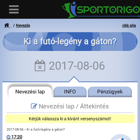
Nevezés
cikk alja
Ki a futó-legény a gáton?
Felhasználó
2017-08-06
Bejelentkezés
Regisztráció
Nevezési lap
INFO
Pénzügyek
Elfelejtett azonosító vagy jelszó
- - -
Nevezési lap /
Áttekintés
Számlák
Kérjük válassza ki a kívánt versenyszámot!
Adatvédelem
2017-08-06 • Ki a futó-legény a gáton?
17:20