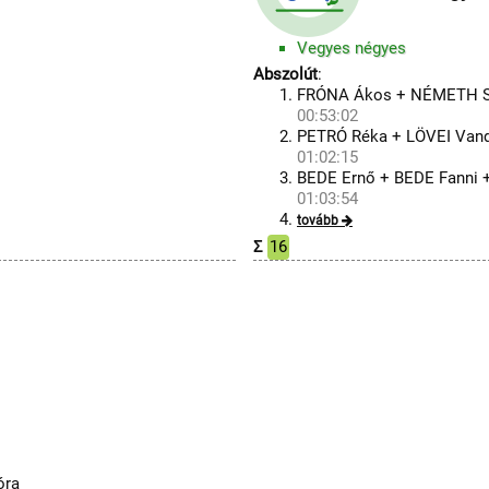
Vegyes négyes
Abszolút
:
FRÓNA Ákos + NÉMETH S
00:53:02
PETRÓ Réka + LÖVEI Vand
01:02:15
BEDE Ernő + BEDE Fanni
01:03:54
tovább
Σ
16
óra