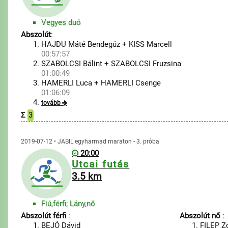
Vegyes duó
Abszolút
:
HAJDU Máté Bendegúz + KISS Marcell
00:57:57
SZABOLCSI Bálint + SZABOLCSI Fruzsina
01:00:49
HAMERLI Luca + HAMERLI Csenge
01:06:09
tovább
Σ
3
2019-07-12 • JABIL egyharmad maraton - 3. próba
20:00
Utcai futás
3.5 km
Fiú,férfi; Lány,nő
Abszolút férfi
:
Abszolút nő
:
BEJÓ Dávid
FILEP Z