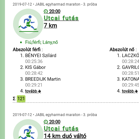
2019-07-12 • JABIL egyharmad maraton - 3. próba
20:00
Utcai futás
7 km
Fiú,férfi; Lány,nő
Abszolút férfi
:
Abszolút nő
:
BÉNYEI Szilárd
LACZKÓ 
00:25:36
00:28:2
KIS Gábor
GAVRIL
00:28:42
00:28:5
BREEDIJK Martin
KATONA
00:29:21
00:29:4
tovább
tovább
Σ
121
2019-07-12 • JABIL egyharmad maraton - 3. próba
20:00
Utcai futás
14 km duó váltó