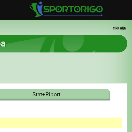
cikk alja
ba
Stat+Riport