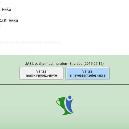
7
 Réka
0
ZKI Réka
5
JABIL egyharmad maraton - 3. próba
(2019-07-12)
Váltás
Váltás
másik rendezvényre
a nevezés/fizetés lapra