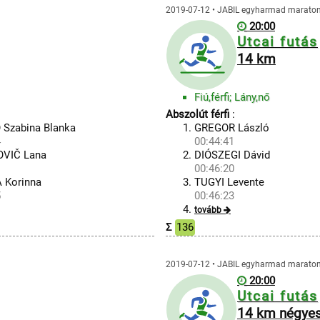
2019-07-12 • JABIL egyharmad maraton 
20:00
Utcai futás
14 km
Fiú,férfi; Lány,nő
Abszolút férfi
:
Szabina Blanka
GREGOR László
4
00:44:41
OVIČ Lana
DIÓSZEGI Dávid
1
00:46:20
 Korinna
TUGYI Levente
5
00:46:23
tovább
Σ
136
2019-07-12 • JABIL egyharmad maraton 
20:00
Utcai futás
14 km négyes