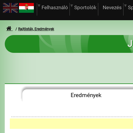
Felhasználó
Sportolók
Nevezés
S
Rajtlisták, Eredmények
J
Eredmények