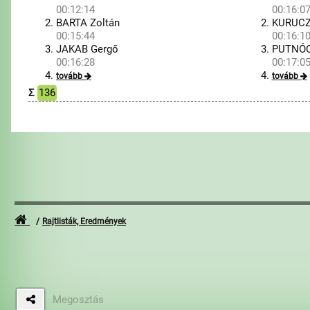
00:12:14
00:16:0
BARTA Zoltán
KURUCZ
00:15:44
00:16:1
JAKAB Gergő
PUTNÓC
00:16:28
00:17:0
tovább
tovább
Σ
136
Rajtlisták, Eredmények
Megosztás