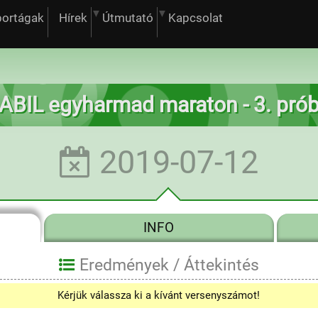
portágak
Hírek
Útmutató
Kapcsolat
ABIL egyharmad maraton - 3. pró
2019-07-12
INFO
Eredmények /
Áttekintés
Kérjük válassza ki a kívánt versenyszámot!