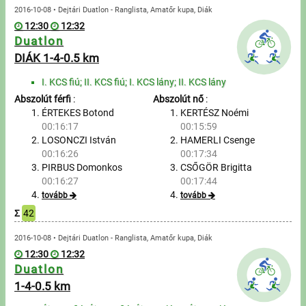
2016-10-08 • Dejtári Duatlon - Ranglista, Amatőr kupa, Diák
12:30
12:32
Duatlon
DIÁK 1-4-0.5 km
I. KCS fiú; II. KCS fiú; I. KCS lány; II. KCS lány
Abszolút férfi
:
Abszolút nő
:
ÉRTEKES Botond
KERTÉSZ Noémi
00:16:17
00:15:59
LOSONCZI István
HAMERLI Csenge
00:16:26
00:17:34
PIRBUS Domonkos
CSŐGÖR Brigitta
00:16:27
00:17:44
tovább
tovább
Σ
42
2016-10-08 • Dejtári Duatlon - Ranglista, Amatőr kupa, Diák
12:30
12:32
Duatlon
1-4-0.5 km