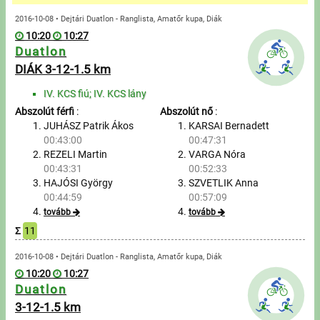
Üzenetek
2016-10-08 • Dejtári Duatlon - Ranglista, Amatőr kupa, Diák
10:20
10:27
Sportolók
Duatlon
DIÁK 3-12-1.5 km
Saját sportolók
IV. KCS fiú; IV. KCS lány
Abszolút férfi
:
Abszolút nő
:
Sportoló keresés
JUHÁSZ Patrik Ákos
KARSAI Bernadett
00:43:00
00:47:31
Nevezés
REZELI Martin
VARGA Nóra
00:43:31
00:52:33
Sportágak
HAJÓSI György
SZVETLIK Anna
00:44:59
00:57:09
tovább
tovább
Futás
Σ
11
Kerékpározás
2016-10-08 • Dejtári Duatlon - Ranglista, Amatőr kupa, Diák
10:20
10:27
Duatlon
Multisportok
3-12-1.5 km