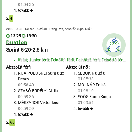
01:04:36
tovább
Σ
4
2016-10-08 • Dejtári Duatlon - Ranglista, Amatőr kupa, Diák
13:25
13:30
Duatlon
Sprint 5-20-2.5 km
Ifi fiú; Junior férfi; Felnőtt1 férfi; Felnőtt2 férfi; Felnőtt3 férfi; Felnőtt4 férfi; Szenior1 férf...
Abszolút férfi
:
Abszolút nő
:
ROA-PÖLÖSKEI Santiago
SEBŐK Klaudia
Dénes
01:05:38
00:58:40
MOLNÁR Enikő
SZABÓ-ERDÉLYI Attila
01:08:10
00:59:36
SOÓS Fanni Kinga
MÉSZÁROS Viktor Ixion
01:09:56
00:59:59
tovább
tovább
Σ
66