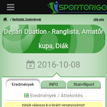
Rajtlisták, Eredmények
cikk alja
Dejtári Duatlon - Ranglista, Amatőr
Felhasználó
kupa, Diák
Bejelentkezés
Regisztráció
2016-10-08
Elfelejtett azonosító vagy jelszó
- - -
Eredmények
INFO
Stat+Riport
Számlák
Eredmények /
Áttekintés
Adatvédelem
Kérjük válassza ki a kívánt versenyszámot!