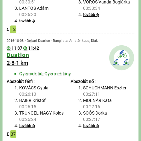
00:30:51
VÖRÖS Vanda Boglárka
LANTOS Ádám
00:33:34
Írjon nekünk!
00:36:30
tovább
tovább
Partnerek, támogatók
Σ
12
2016-10-08 • Dejtári Duatlon - Ranglista, Amatőr kupa, Diák
Szállás ajánlatok
11:37
11:42
Duatlon
Impresszum
2-8-1 km
Gyermek fiú; Gyermek lány
Abszolút férfi
:
Abszolút nő
:
KOVÁCS Gyula
SCHUCHMANN Eszter
00:26:13
00:27:11
BAIER Kristóf
MOLNÁR Kata
00:26:15
00:27:16
TRUNGEL-NAGY Kolos
SOÓS Dorka
00:26:24
00:27:17
tovább
tovább
Σ
37