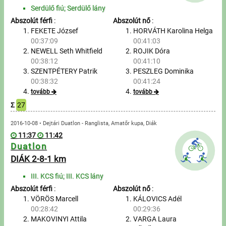
Túrázás
Serdülő fiú; Serdülő lány
Abszolút férfi
:
Abszolút nő
:
Úszás
FEKETE József
HORVÁTH Karolina Helga
00:37:09
00:41:03
Evezés
NEWELL Seth Whitfield
ROJIK Dóra
00:38:12
00:41:10
Hírek
SZENTPÉTERY Patrik
PESZLEG Dominika
00:38:32
00:41:24
Útmutató
tovább
tovább
Σ
27
GY.I.K.
2016-10-08 • Dejtári Duatlon - Ranglista, Amatőr kupa, Diák
11:37
11:42
Duatlon
Időmérés
DIÁK 2-8-1 km
Beépülő modul
III. KCS fiú; III. KCS lány
Abszolút férfi
:
Abszolút nő
:
Rendező, szervező
VÖRÖS Marcell
KÁLOVICS Adél
00:28:42
00:29:36
Kapcsolat
MAKOVINYI Attila
VARGA Laura