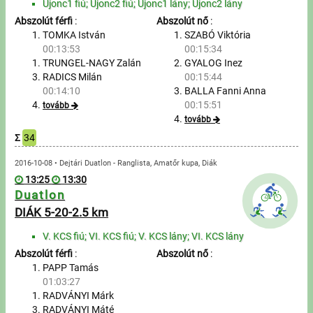
Újonc1 fiú; Újonc2 fiú; Újonc1 lány; Újonc2 lány
Abszolút férfi
:
Abszolút nő
:
TOMKA István
SZABÓ Viktória
00:13:53
00:15:34
TRUNGEL-NAGY Zalán
GYALOG Inez
RADICS Milán
00:15:44
00:14:10
BALLA Fanni Anna
00:15:51
tovább
tovább
Σ
34
2016-10-08 • Dejtári Duatlon - Ranglista, Amatőr kupa, Diák
13:25
13:30
Duatlon
DIÁK 5-20-2.5 km
V. KCS fiú; VI. KCS fiú; V. KCS lány; VI. KCS lány
Abszolút férfi
:
Abszolút nő
:
PAPP Tamás
01:03:27
RADVÁNYI Márk
RADVÁNYI Máté