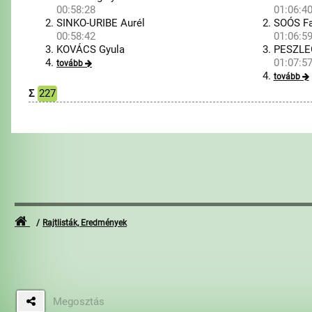
00:58:28
01:06:4
SINKO-URIBE Aurél
SOÓS Fa
00:58:42
01:06:5
KOVÁCS Gyula
PESZLE
01:07:5
tovább
tovább
Σ
227
Rajtlisták, Eredmények
Megosztás