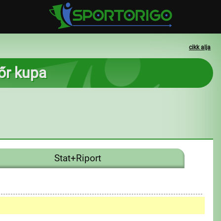
cikk alja
tőr kupa
Stat+Riport