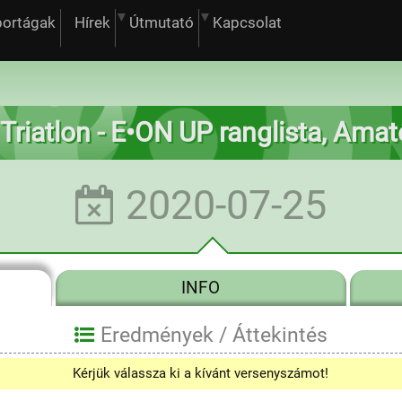
portágak
Hírek
Útmutató
Kapcsolat
 Triatlon - E•ON UP ranglista, Ama
2020-07-25
INFO
Eredmények /
Áttekintés
Kérjük válassza ki a kívánt versenyszámot!