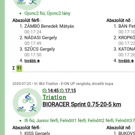
Újonc2 fiú; Újonc2 lány
Abszolút férfi
:
Abszolút nő
:
ZÁMBÓ Benedek Mátyás
BÁN Pet
00:17:24
00:17:1
NÁDASI Gergely
KROPKÓ
00:17:49
00:17:2
SZŰCS Gergely
KATONA
00:17:50
00:17:2
tovább
tovább
Σ
91
2020-07-25 • VI. BÚI Triatlon - E•ON UP ranglista, Amatőr kupa
14:45
17:15
Triatlon
BIORACER Sprint 0.75-20-5 km
Abszolút férfi
:
Abszolút nő
:
KISS Gergely
BUKOVS