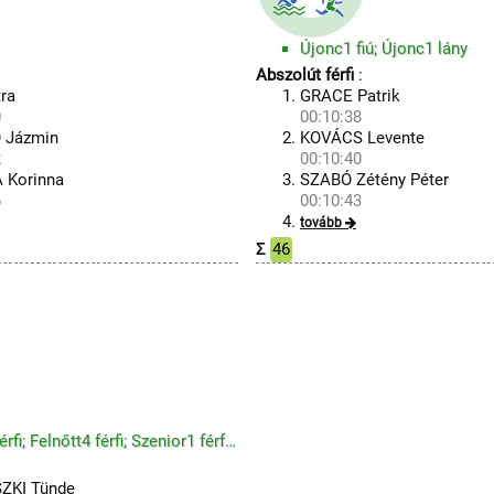
Újonc1 fiú; Újonc1 lány
Abszolút férfi
:
ra
GRACE Patrik
0
00:10:38
 Jázmin
KOVÁCS Levente
2
00:10:40
 Korinna
SZABÓ Zétény Péter
6
00:10:43
tovább
Σ
46
Ifi fiú; Junior férfi; Felnőtt1 férfi; Felnőtt2 férfi; Felnőtt3 férfi; Felnőtt4 férfi; Szenior1 férf...
ZKI Tünde