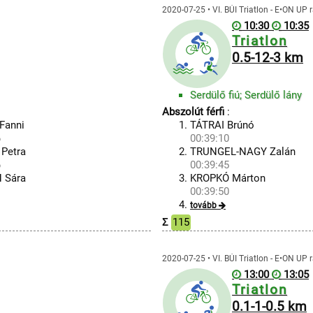
2020-07-25 • VI. BÚI Triatlon - E•ON UP
10:30
10:35
Triatlon
0.5-12-3 km
Serdülő fiú; Serdülő lány
Abszolút férfi
:
Fanni
TÁTRAI Brúnó
6
00:39:10
Petra
TRUNGEL-NAGY Zalán
6
00:39:45
 Sára
KROPKÓ Márton
1
00:39:50
tovább
Σ
115
2020-07-25 • VI. BÚI Triatlon - E•ON UP
13:00
13:05
Triatlon
0.1-1-0.5 km