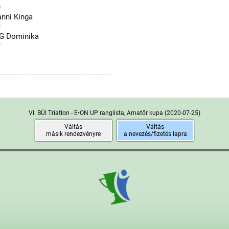
0
nni Kinga
9
G Dominika
7
VI. BÚI Triatlon - E•ON UP ranglista, Amatőr kupa
(2020-07-25)
Váltás
Váltás
másik rendezvényre
a nevezés/fizetés lapra