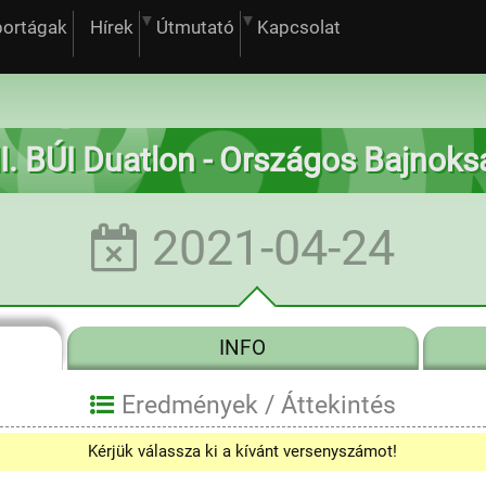
portágak
Hírek
Útmutató
Kapcsolat
II. BÚI Duatlon - Országos Bajnoks
2021-04-24
INFO
Eredmények /
Áttekintés
Kérjük válassza ki a kívánt versenyszámot!