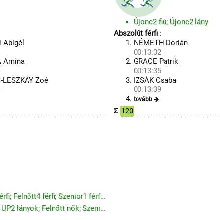
Újonc2 fiú; Újonc2 lány
Abszolút férfi
:
 Abigél
NÉMETH Dorián
1
00:13:32
 Amina
GRACE Patrik
8
00:13:35
-LESZKAY Zoé
IZSÁK Csaba
4
00:13:39
tovább
Σ
120
Ifi fiú; Junior férfi; Felnőtt1 férfi; Felnőtt2 férfi; Felnőtt3 férfi; Felnőtt4 férfi; Szenior1 férf...
UP2 fiúk; Felnőtt férfiak; Szenior férfiak; Veterán férfiak; UP2 lányok; Felnőtt nők; Szenior nők; V...