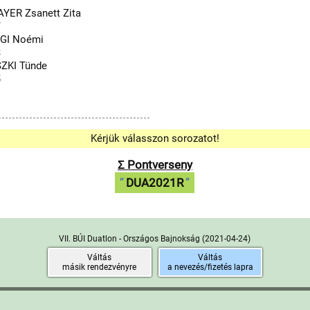
ER Zsanett Zita
7
GI Noémi
8
ZKI Tünde
5
Kérjük válasszon sorozatot!
Σ Pontverseny
DUA2021R
VII. BÚI Duatlon - Országos Bajnokság
(2021-04-24)
Váltás
Váltás
másik rendezvényre
a nevezés/fizetés lapra