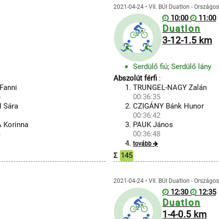
2021-04-24 • VII. BÚI Duatlon - Országo
10:00
11:00
Duatlon
3-12-1.5 km
Serdülő fiú; Serdülő lány
Abszolút férfi
:
Fanni
TRUNGEL-NAGY Zalán
6
00:36:35
 Sára
CZIGÁNY Bánk Hunor
1
00:36:42
 Korinna
PAUK János
4
00:36:48
tovább
Σ
145
2021-04-24 • VII. BÚI Duatlon - Országo
12:30
12:35
Duatlon
1-4-0.5 km