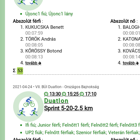
Újonc1 fiú; Újonc1 lány
Abszolút férfi
:
Abszolút nő
:
KUKUCSKA Benett
BALOGH
00:07:59
00:08:0
TÖRÖK András
KATONA
00:08:05
00:08:0
KŐRÖSSY Botond
KOVÁCS
00:08:13
00:08:1
tovább
tovább
Σ
53
2021-04-24 • VII. BÚI Duatlon - Országos Bajnokság
13:30
15:25
17:10
Duatlon
Sprint 5-20-2.5 km