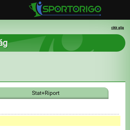
cikk alja
ág
Stat+Riport