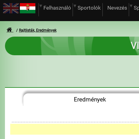
Felhasználó
Sportolók
Nevezés
S
Rajtlisták, Eredmények
V
Eredmények