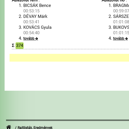
Abszolút férfi
:
Abszolút nő
:
BICSÁK Bence
BRAGMAY
00:53:15
00:59:0
DÉVAY Márk
SÁRSZE
00:53:41
01:01:0
KOVÁCS Gyula
BUKOVS
00:54:40
01:01:1
tovább
tovább
Σ
374
Rajtlisták, Eredmények