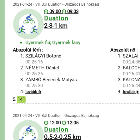
2021-04-24 • VII. BÚI Duatlon - Országos Bajnokság
09:00
09:03
Duatlon
2-8-1 km
Gyermek fiú; Gyermek lány
Abszolút férfi
:
Abszolút nő
:
SZILÁGYI Botond
SZALAI 
00:25:16
00:24:3
NÉMETH Dániel
BALOGH
00:25:26
00:26:4
ZÁMBÓ Benedek Mátyás
KATONA
00:25:30
00:26:4
tovább
tovább
Σ
141
2021-04-24 • VII. BÚI Duatlon - Országos Bajnokság
12:00
12:05
Duatlon
0.5-2-0.25 km