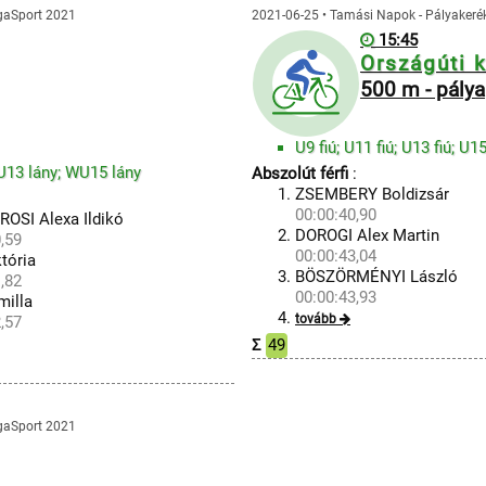
ngaSport 2021
2021-06-25 • Tamási Napok - Pályakeré
15:45
Országúti 
500 m - pálya
U9 fiú; U11 fiú; U13 fiú; 
WU13 lány; WU15 lány
Abszolút férfi
:
ZSEMBERY Boldizsár
00:00:40,90
SI Alexa Ildikó
DOROGI Alex Martin
,59
00:00:43,04
tória
BÖSZÖRMÉNYI László
,82
00:00:43,93
milla
tovább
,57
Σ
49
ngaSport 2021