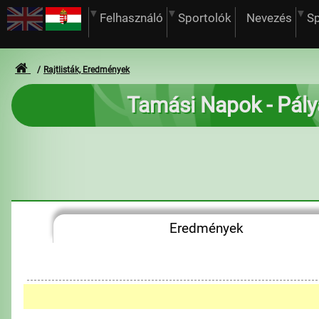
Felhasználó
Sportolók
Nevezés
S
Rajtlisták, Eredmények
Tamási Napok - Pál
Eredmények