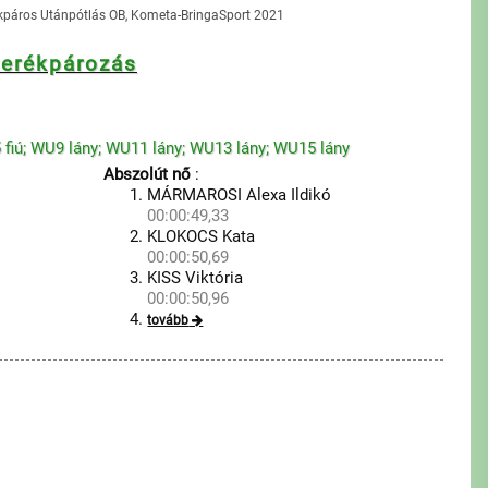
kpáros Utánpótlás OB, Kometa-BringaSport 2021
kerékpározás
U15 fiú; WU9 lány; WU11 lány; WU13 lány; WU15 lány
Abszolút nő
:
MÁRMAROSI Alexa Ildikó
00:00:49,33
KLOKOCS Kata
00:00:50,69
KISS Viktória
00:00:50,96
tovább