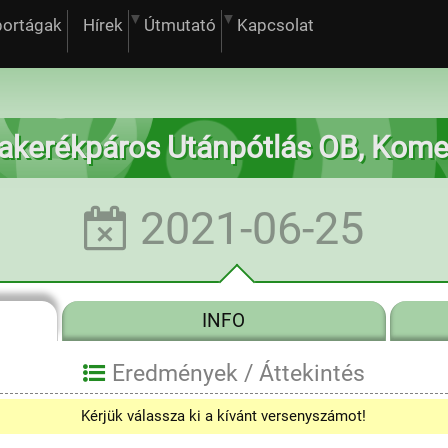
portágak
Hírek
Útmutató
Kapcsolat
yakerékpáros Utánpótlás OB, Kome
2021-06-25
INFO
Eredmények /
Áttekintés
Kérjük válassza ki a kívánt versenyszámot!