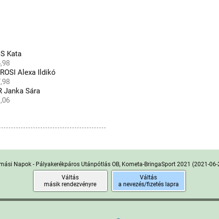
S Kata
,98
SI Alexa Ildikó
,98
 Janka Sára
,06
mási Napok - Pályakerékpáros Utánpótlás OB, Kometa-BringaSport 2021
(2021-06-
Váltás
Váltás
másik rendezvényre
a nevezés/fizetés lapra