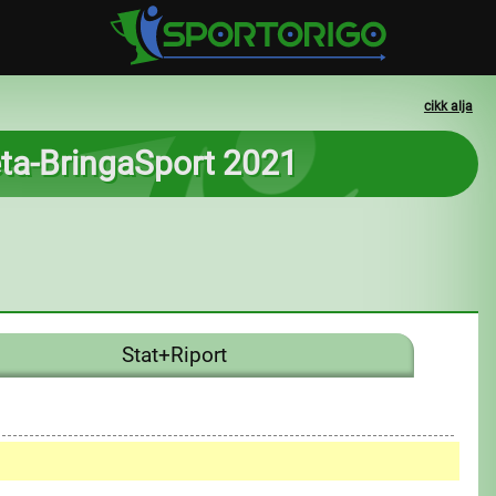
cikk alja
ta-BringaSport 2021
Stat+Riport