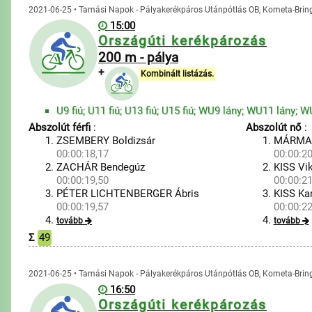
2021-06-25 • Tamási Napok - Pályakerékpáros Utánpótlás OB, Kometa-Bri
15:00
Országúti kerékpározás
200 m - pálya
+
Kombinált listázás.
U9 fiú; U11 fiú; U13 fiú; U15 fiú; WU9 lány; WU11 lány; 
Abszolút férfi
:
Abszolút nő
:
ZSEMBERY Boldizsár
MÁRMARO
00:00:18,17
00:00:20
ZACHÁR Bendegúz
KISS Vik
00:00:19,50
00:00:21
PÉTER LICHTENBERGER Ábris
KISS Ka
00:00:19,57
00:00:22
tovább
tovább
Σ
49
2021-06-25 • Tamási Napok - Pályakerékpáros Utánpótlás OB, Kometa-Bri
16:50
Országúti kerékpározás