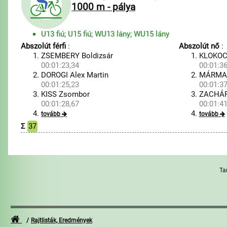
1000 m - pálya
U13 fiú; U15 fiú; WU13 lány; WU15 lány
Abszolút férfi
:
Abszolút nő
:
ZSEMBERY Boldizsár
KLOKOC
00:01:23,34
00:01:36
DOROGI Alex Martin
MÁRMARO
00:01:25,23
00:01:37
KISS Zsombor
ZACHÁR
00:01:28,67
00:01:41
tovább
tovább
Σ
37
Ta
Rajtlisták, Eredmények