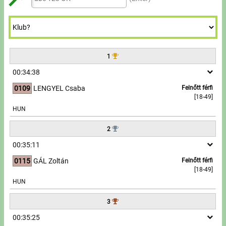
Túrázás
7
7
8
7
9
9
9
8
8
9
8
Úszás
9
9
9
Evezés
1
Hírek
00:34:38
0109
LENGYEL Csaba
Felnőtt férfi
Útmutató
[18-49]
HUN
GY.I.K.
2
00:35:11
Időmérés
0115
GÁL Zoltán
Felnőtt férfi
Beépülő modul
[18-49]
HUN
Rendező, szervező
3
Kapcsolat
00:35:25