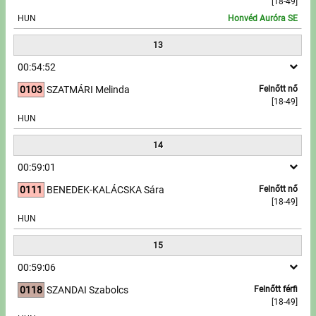
[18-49]
HUN
Honvéd Auróra SE
13
00:54:52
0103
SZATMÁRI Melinda
Felnőtt nő
[18-49]
HUN
14
00:59:01
0111
BENEDEK-KALÁCSKA Sára
Felnőtt nő
[18-49]
HUN
15
00:59:06
0118
SZANDAI Szabolcs
Felnőtt férfi
[18-49]