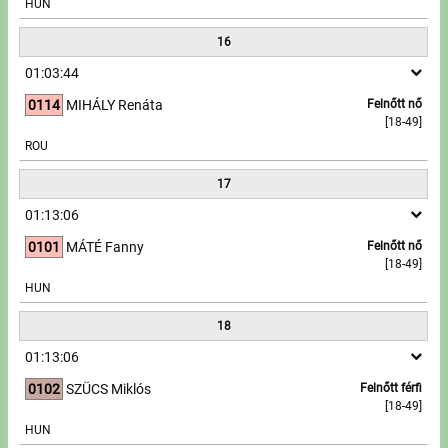
HUN
16
01:03:44
0114
MIHÁLY Renáta
Felnőtt nő
[18-49]
ROU
17
01:13:06
0101
MÁTÉ Fanny
Felnőtt nő
[18-49]
HUN
18
01:13:06
0102
SZÜCS Miklós
Felnőtt férfi
[18-49]
HUN