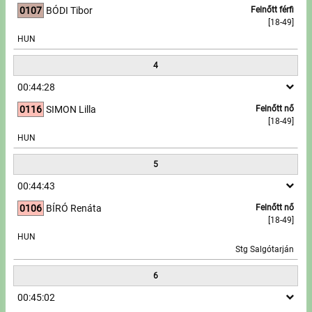
0107
BÓDI Tibor
Felnőtt férfi
[18-49]
Írjon nekünk!
HUN
Partnerek, támogatók
4
00:44:28
Szállás ajánlatok
0116
SIMON Lilla
Felnőtt nő
[18-49]
Impresszum
HUN
5
00:44:43
0106
BÍRÓ Renáta
Felnőtt nő
[18-49]
HUN
Stg Salgótarján
6
00:45:02