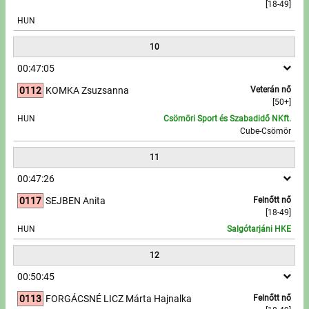
[18-49]
HUN
10
00:47:05
0112
KOMKA Zsuzsanna
Veterán nő
[50+]
HUN
Csömöri Sport és Szabadidő NKft.
Cube-Csömör
11
00:47:26
0117
SEJBEN Anita
Felnőtt nő
[18-49]
HUN
Salgótarjáni HKE
12
00:50:45
0113
FORGÁCSNÉ LICZ Márta Hajnalka
Felnőtt nő