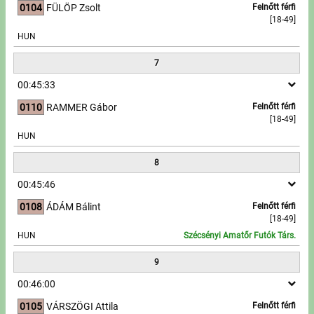
0104
FÜLÖP Zsolt
Felnőtt férfi
[18-49]
HUN
7
00:45:33
0110
RAMMER Gábor
Felnőtt férfi
[18-49]
HUN
8
00:45:46
0108
ÁDÁM Bálint
Felnőtt férfi
[18-49]
HUN
Szécsényi Amatőr Futók Társ.
9
00:46:00
0105
VÁRSZÖGI Attila
Felnőtt férfi