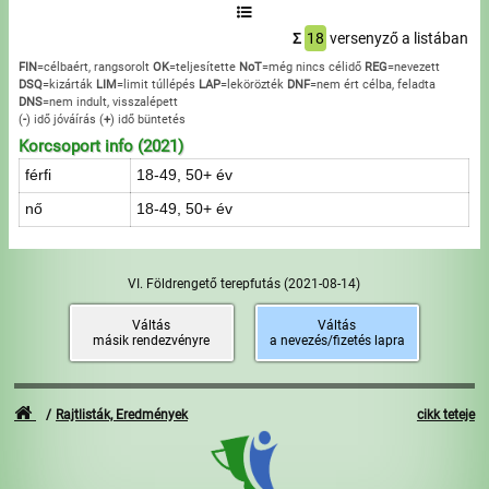
Σ
18
versenyző a listában
FIN
=célbaért, rangsorolt
OK
=teljesítette
NoT
=még nincs célidő
REG
=nevezett
DSQ
=kizárták
LIM
=limit túllépés
LAP
=lekörözték
DNF
=nem ért célba, feladta
DNS
=nem indult, visszalépett
(
-
) idő jóváírás
(
+
) idő büntetés
Korcsoport info (2021)
férfi
18-49, 50+ év
nő
18-49, 50+ év
VI. Földrengető terepfutás
(2021-08-14)
Váltás
Váltás
másik rendezvényre
a nevezés/fizetés lapra
Rajtlisták, Eredmények
cikk teteje