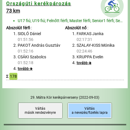
Üzenetek
Országúti kerékpározás
73 km
Sportolók
U17 fiú; U19 fiú; Felnőtt férfi; Master férfi; Senior1 férfi; Senior2 Férfi; WU19 lány; Felnőtt nő; ...
Abszolút férfi
:
Abszolút nő
:
Saját sportolók
SIDLÓ Dániel
FARKAS Janka
01:51:56
02:17:31
PAKOT András Gusztáv
SZALAY-KISS Mónika
Sportoló keresés
01:52:16
02:24:46
CSÁKI Szabolcs
KRUPPA Evelin
Nevezés
01:52:18
tovább
tovább
Sportágak
Σ
178
Futás
29. Mátra Kör kerékpárverseny
(2022-09-03)
Kerékpározás
Váltás
Váltás
másik rendezvényre
a nevezés/fizetés lapra
Multisportok