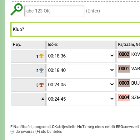
6
6
6
8
8
8
7
7
7
(Enter)
9
9
9
8
8
8
9
9
9
Hely.
Idő-er.
Rajtszám, Né
0002
KOV
00:18:36
1
0001
VAR
00:18:40
2
0003
BUJ
00:24:05
3
0004
SZM
00:24:45
4
FIN
=célbaért, rangsorolt
OK
=teljesítette
NoT
=még nincs célidő
REG
=nevezett
(
-
) idő jóváírás
(
+
) idő büntetés