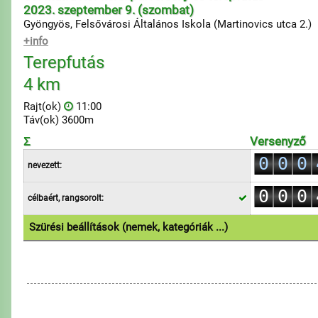
2023. szeptember 9. (szombat)
Gyöngyös, Felsővárosi Általános Iskola (Martinovics utca 2.)
+info
Terepfutás
4 km
Rajt(ok)
11:00
Táv(ok) 3600m
Σ
Versenyző
0
0
0
nevezett:
1
1
1
0
0
0
célbaért, rangsorolt:
2
2
2
1
1
1
3
3
3
Szürési beállítások (nemek, kategóriák ...)
2
2
2
4
4
4
1.Egyéni
3
3
3
5
5
5
4
4
4
6
6
6
5
5
5
7
7
7