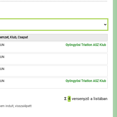
6
7
8
9
7
8
9
8
9
9
emzet, Klub, Csapat
UN
Gyöngyösi Triatlon ASZ Klub
UN
UN
UN
Gyöngyösi Triatlon ASZ Klub
Σ
4
versenyző a listában
em indult, visszalépett