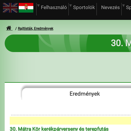
Felhasználó
Sportolók
Nevezés
S
Rajtlisták, Eredmények
30. M
Eredmények
30. Mátra Kör kerékpárverseny és terepfutás