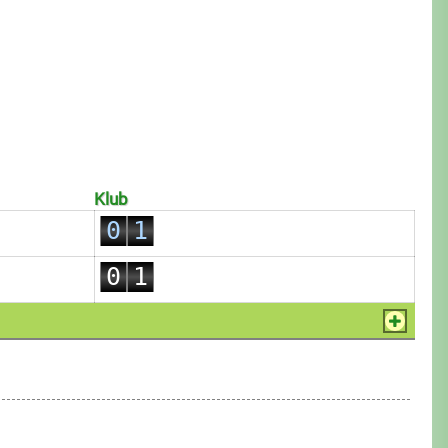
0
Klub
0
1
0
1
2
0
1
2
3
1
2
3
4
2
3
4
5
3
4
5
6
4
5
6
7
5
6
7
8