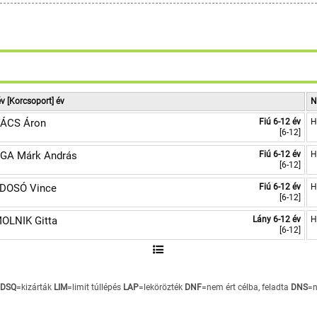
v [Korcsoport] év
N
ÁCS Áron
Fiú 6-12 év
H
[6-12]
GA Márk András
Fiú 6-12 év
H
[6-12]
DOSÓ Vince
Fiú 6-12 év
H
[6-12]
OLNIK Gitta
Lány 6-12 év
H
[6-12]
DSQ
=kizárták
LIM
=limit túllépés
LAP
=lekörözték
DNF
=nem ért célba, feladta
DNS
=n