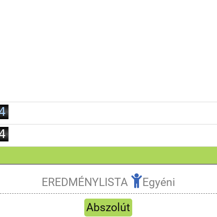
0
1
0
2
1
3
2
4
3
5
4
6
5
7
6
8
7
EREDMÉNYLISTA
Egyéni
9
8
Frissít
9
Abszolút