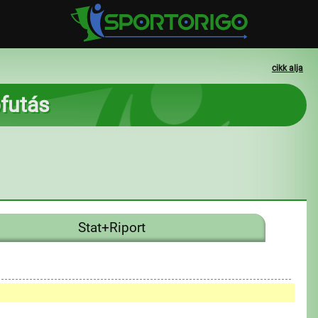
cikk alja
pfutás
Stat+Riport