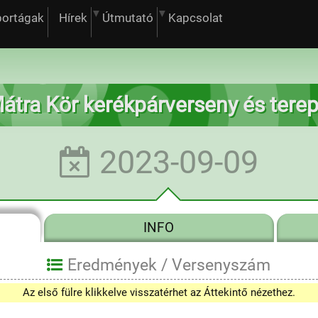
portágak
Hírek
Útmutató
Kapcsolat
átra Kör kerékpárverseny és tere
2023-09-09
INFO
Eredmények /
Versenyszám
Az első fülre klikkelve visszatérhet az Áttekintő nézethez.