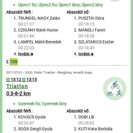
Túrázás
Újonc1 fiú; Újonc2 fiú; Újonc1 lány; Újonc2 lány
Abszolút férfi
:
Abszolút nő
:
Úszás
TRUNGEL-NAGY Zalán
PUSZTAI Dóra
00:21:37
00:18:15
Evezés
CZIGÁNY Bánk Hunor
MÁNDLI Fanni
00:21:44
00:18:28
Hírek
LAMPEL Máté Benedek
SZLATARICS Eszter
00:22:03
00:18:43
Útmutató
tovább
tovább
Σ
109
GY.I.K.
2017-07-01 • XXXI. Palóc Triatlon - Ranglista, Amatőr kupa
13:12
13:15
Triatlon
Időmérés
0.3-8-2 km
Beépülő modul
Gyermek fiú; Gyermek lány
Abszolút férfi
:
Abszolút nő
:
Rendező, szervező
KOVÁCS Gyula
DOBI Lili
00:26:47
00:28:02
Kapcsolat
SOÓS Gergő Gyula
KUTI Kata Borbála