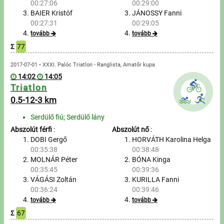
00:27:06
00:29:00
BAIER Kristóf
JÁNOSSY Fanni
Írjon nekünk!
00:27:31
00:29:05
tovább
tovább
Partnerek, támogatók
Σ
77
2017-07-01 • XXXI. Palóc Triatlon - Ranglista, Amatőr kupa
Szállás ajánlatok
14:02
14:05
Triatlon
Impresszum
0.5-12-3 km
Serdülő fiú; Serdülő lány
Abszolút férfi
:
Abszolút nő
:
DOBI Gergő
HORVÁTH Karolina Helga
00:35:38
00:38:48
MOLNÁR Péter
BÓNA Kinga
00:35:45
00:39:36
VÁGÁSI Zoltán
KURILLA Fanni
00:36:24
00:39:46
tovább
tovább
Σ
67