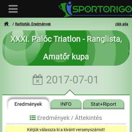
Rajtlisták, Eredmények
cikk alja
XXXI. Palóc Triatlon - Ranglista,
Felhasználó
Amatőr kupa
Bejelentkezés
Regisztráció
2017-07-01
Elfelejtett azonosító vagy jelszó
- - -
Eredmények
INFO
Stat+Riport
Számlák
Eredmények /
Áttekintés
Adatvédelem
Kérjük válassza ki a kívánt versenyszámot!