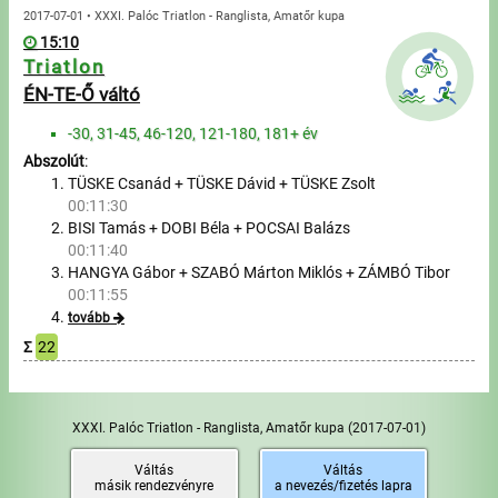
2017-07-01 • XXXI. Palóc Triatlon - Ranglista, Amatőr kupa
15:10
Triatlon
ÉN-TE-Ő váltó
-30, 31-45, 46-120, 121-180, 181+ év
Abszolút
:
TÜSKE Csanád + TÜSKE Dávid + TÜSKE Zsolt
00:11:30
BISI Tamás + DOBI Béla + POCSAI Balázs
00:11:40
HANGYA Gábor + SZABÓ Márton Miklós + ZÁMBÓ Tibor
00:11:55
tovább
Σ
22
XXXI. Palóc Triatlon - Ranglista, Amatőr kupa
(2017-07-01)
Váltás
Váltás
másik rendezvényre
a nevezés/fizetés lapra