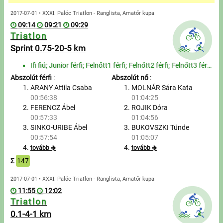
Üzenetek
2017-07-01 • XXXI. Palóc Triatlon - Ranglista, Amatőr kupa
09:14
09:21
09:29
Sportolók
Triatlon
Sprint 0.75-20-5 km
Saját sportolók
Ifi fiú; Junior férfi; Felnőtt1 férfi; Felnőtt2 férfi; Felnőtt3 férfi; Felnőtt4 férfi; Szenior1 férf...
Abszolút férfi
:
Abszolút nő
:
Sportoló keresés
ARANY Attila Csaba
MOLNÁR Sára Kata
00:56:38
01:04:25
Nevezés
FERENCZ Ábel
ROJIK Dóra
00:57:33
01:04:56
Sportágak
SINKO-URIBE Ábel
BUKOVSZKI Tünde
00:57:54
01:05:07
tovább
tovább
Futás
Σ
147
Kerékpározás
2017-07-01 • XXXI. Palóc Triatlon - Ranglista, Amatőr kupa
11:55
12:02
Triatlon
Multisportok
0.1-4-1 km