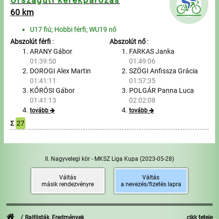
Országúti kerékpározás
60 km
U17 fiú; Hobbi férfi; WU19 nő
Abszolút férfi
:
Abszolút nő
:
ARANY Gábor
FARKAS Janka
01:39:50
01:49:06
DOROGI Alex Martin
SZÖGI Anfissza Grácia
01:41:11
01:57:35
KŐRÖSI Gábor
POLGÁR Panna Luca
01:41:13
02:02:08
tovább
tovább
Σ
27
II. Nagyvelegi kör - MKSZ Liga Kupa
(2023-05-28)
Váltás
Váltás
másik rendezvényre
a nevezés/fizetés lapra
Rajtlisták, Eredmények
cikk teteje