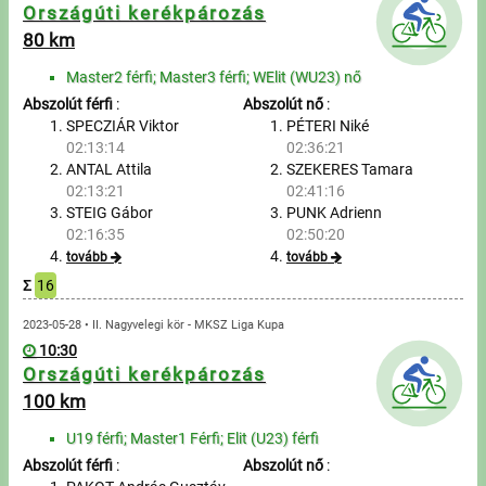
Üzenetek
Országúti kerékpározás
80 km
Sportolók
Master2 férfi; Master3 férfi; WElit (WU23) nő
Abszolút férfi
:
Abszolút nő
:
Saját sportolók
SPECZIÁR Viktor
PÉTERI Niké
02:13:14
02:36:21
ANTAL Attila
SZEKERES Tamara
Sportoló keresés
02:13:21
02:41:16
STEIG Gábor
PUNK Adrienn
Nevezés
02:16:35
02:50:20
tovább
tovább
Sportágak
Σ
16
2023-05-28 • II. Nagyvelegi kör - MKSZ Liga Kupa
Futás
10:30
Országúti kerékpározás
Kerékpározás
100 km
Multisportok
U19 férfi; Master1 Férfi; Elit (U23) férfi
Abszolút férfi
:
Abszolút nő
: