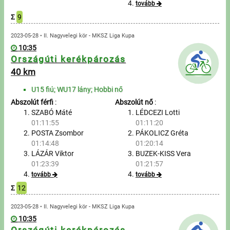
tovább
Σ
9
Írjon nekünk!
2023-05-28 • II. Nagyvelegi kör - MKSZ Liga Kupa
Partnerek, támogatók
10:35
Országúti kerékpározás
Szállás ajánlatok
40 km
U15 fiú; WU17 lány; Hobbi nő
Impresszum
Abszolút férfi
:
Abszolút nő
:
SZABÓ Máté
LÉDCEZI Lotti
01:11:55
01:11:20
POSTA Zsombor
PÁKOLICZ Gréta
01:14:48
01:20:14
LÁZÁR Viktor
BUZEK-KISS Vera
01:23:39
01:21:57
tovább
tovább
Σ
12
2023-05-28 • II. Nagyvelegi kör - MKSZ Liga Kupa
10:35