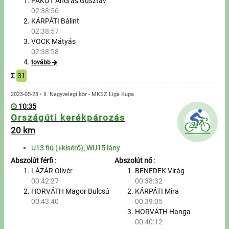
Túrázás
PAKOT András Gusztáv
02:38:56
KÁRPÁTI Bálint
Úszás
02:38:57
VOCK Mátyás
Evezés
02:38:58
tovább
Hírek
Σ
31
Útmutató
2023-05-28 • II. Nagyvelegi kör - MKSZ Liga Kupa
10:35
Országúti kerékpározás
GY.I.K.
20 km
U13 fiú (+kísérő); WU15 lány
Időmérés
Abszolút férfi
:
Abszolút nő
:
LÁZÁR Olivér
BENEDEK Virág
Beépülő modul
00:42:27
00:38:32
HORVÁTH Magor Bulcsú
KÁRPÁTI Mira
Rendező, szervező
00:43:40
00:39:05
HORVÁTH Hanga
Kapcsolat
00:40:12