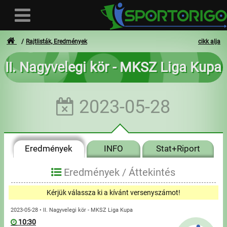
Rajtlisták, Eredmények
cikk alja
II. Nagyvelegi kör - MKSZ Liga Kupa
Felhasználó
2023-05-28
Bejelentkezés
Regisztráció
Eredmények
INFO
Stat+Riport
Elfelejtett azonosító vagy jelszó
- - -
Eredmények /
Áttekintés
Számlák
Kérjük válassza ki a kívánt versenyszámot!
Adatvédelem
2023-05-28 • II. Nagyvelegi kör - MKSZ Liga Kupa
10:30