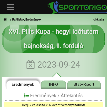
Rajtlisták, Eredmények
cikk alja
XVI. Pilis Kupa - hegyi időfutam
Felhasználó
bajnokság, II. forduló
Bejelentkezés
Regisztráció
2023-09-24
Elfelejtett azonosító vagy jelszó
- - -
Eredmények
INFO
Stat+Riport
Számlák
Eredmények /
Áttekintés
Adatvédelem
Kérjük válassza ki a kívánt versenyszámot!