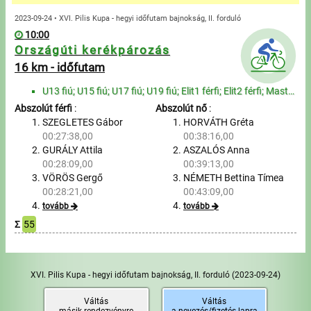
Üzenetek
2023-09-24 • XVI. Pilis Kupa - hegyi időfutam bajnokság, II. forduló
10:00
Sportolók
Országúti kerékpározás
16 km - időfutam
Saját sportolók
U13 fiú; U15 fiú; U17 fiú; U19 fiú; Elit1 férfi; Elit2 férfi; Master férfi; Senior1 férfi; Senior2 f...
Abszolút férfi
:
Abszolút nő
:
Sportoló keresés
SZEGLETES Gábor
HORVÁTH Gréta
00:27:38,00
00:38:16,00
Nevezés
GURÁLY Attila
ASZALÓS Anna
00:28:09,00
00:39:13,00
Sportágak
VÖRÖS Gergő
NÉMETH Bettina Tímea
00:28:21,00
00:43:09,00
tovább
tovább
Futás
Σ
55
Kerékpározás
XVI. Pilis Kupa - hegyi időfutam bajnokság, II. forduló
(2023-09-24)
Multisportok
Váltás
Váltás
másik rendezvényre
a nevezés/fizetés lapra