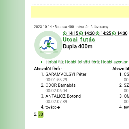
2023-10-14 • Balassa 400 - rekortán futóverseny
14:15
14:20
14:25
14:30
Utcai futás
Dupla 400m
Abszolút férfi
:
Abszolú
GARAMVÖLGYI Péter
CS
00:01:58,29
00
ÓDOR Barnabás
SZ
00:02:06,04
00
ANTALICZ Botond
OM
00:02:07,89
00
tovább
to
Σ
30