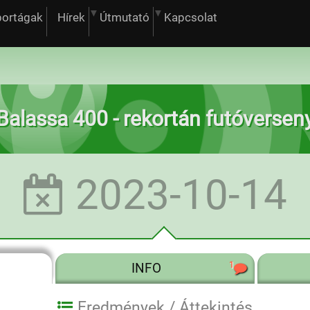
portágak
Hírek
Útmutató
Kapcsolat
Balassa 400 - rekortán futóversen
2023-10-14
1
INFO
Eredmények /
Áttekintés