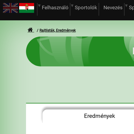
Felhasználó
Sportolók
Nevezés
S
Rajtlisták, Eredmények
Eredmények