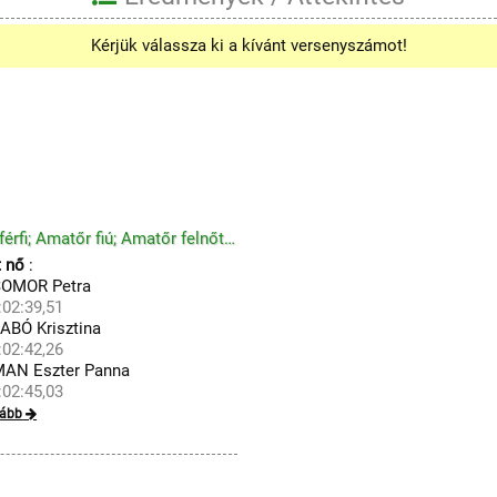
Kérjük válassza ki a kívánt versenyszámot!
Hobbi fiú; Hobbi felnőtt férfi; Hobbi szenior férfi; Amatőr fiú; Amatőr felnőtt férfi; Amatőr szenio...
t nő
:
OMOR Petra
:02:39,51
ABÓ Krisztina
:02:42,26
AN Eszter Panna
:02:45,03
vább