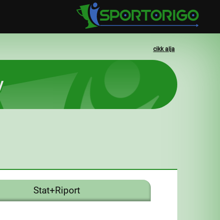
cikk alja
y
Stat+Riport