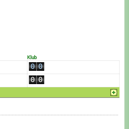
Klub
0
0
1
1
0
0
2
2
1
1
3
3
2
2
4
4
3
3
5
5
4
4
6
6
5
5
7
7