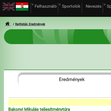
Felhasználó
Sportolók
Nevezés
S
Rajtlisták, Eredmények
Eredmények
Bakonyi Mikulás teljesítménytúra