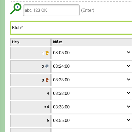
6
6
8
8
8
7
7
9
(Enter)
9
9
8
8
9
9
Hely.
Idő-er.
03:05:00
1
03:24:00
2
03:28:00
3
03:38:00
4
03:38:00
≈ 4
03:55:00
6