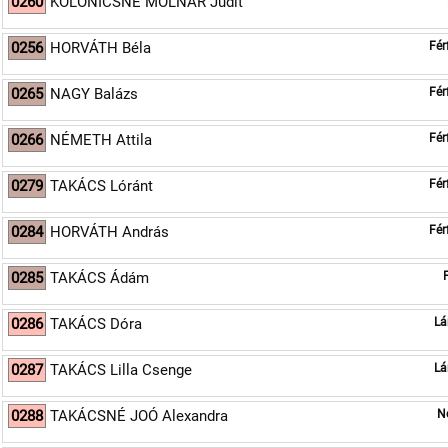
0260
KOLONICSNÉ MOLNÁR Judit
0256
HORVÁTH Béla
Fér
0265
NAGY Balázs
Fér
0266
NÉMETH Attila
Fér
0279
TAKÁCS Lóránt
Fér
0284
HORVÁTH András
Fér
0285
TAKÁCS Ádám
0286
TAKÁCS Dóra
Lá
0287
TAKÁCS Lilla Csenge
Lá
0288
TAKÁCSNÉ JOÓ Alexandra
N