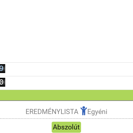
2
3
4
5
6
7
8
9
0
1
2
3
EREDMÉNYLISTA
Egyéni
4
Frissít
5
Abszolút