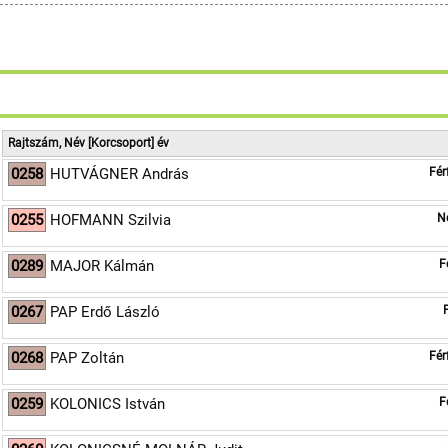
6
7
8
9
Rajtszám, Név [Korcsoport] év
0258
HUTVÁGNER András
Fér
0255
HOFMANN Szilvia
N
0289
MAJOR Kálmán
F
0267
PAP Erdő László
0268
PAP Zoltán
Fér
0259
KOLONICS István
F