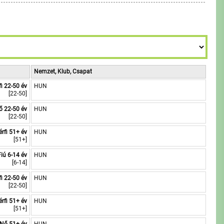
6
6
8
8
7
7
9
9
8
8
9
9
Nemzet, Klub, Csapat
fi 22-50 év
HUN
[22-50]
ő 22-50 év
HUN
[22-50]
érfi 51+ év
HUN
[51+]
Fiú 6-14 év
HUN
[6-14]
fi 22-50 év
HUN
[22-50]
érfi 51+ év
HUN
[51+]