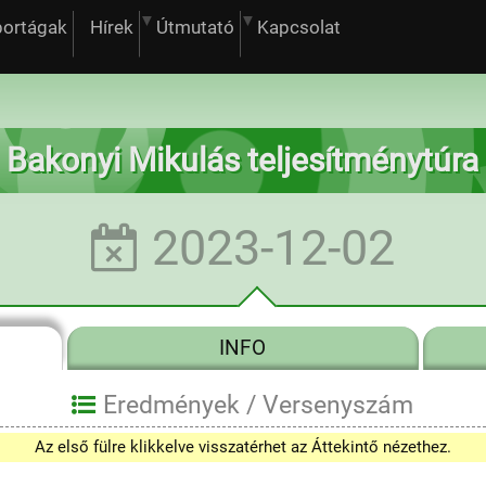
portágak
Hírek
Útmutató
Kapcsolat
Bakonyi Mikulás teljesítménytúra
2023-12-02
INFO
Eredmények /
Versenyszám
0
Az első fülre klikkelve visszatérhet az Áttekintő nézethez.
1