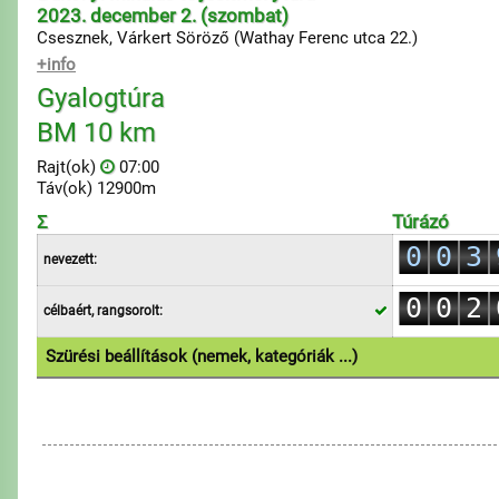
2023. december 2. (szombat)
Csesznek, Várkert Söröző (Wathay Ferenc utca 22.)
+info
Gyalogtúra
BM 10 km
0
Rajt(ok)
07:00
1
Táv(ok) 12900m
2
Σ
Túrázó
0
0
0
3
nevezett:
1
1
1
4
0
0
2
célbaért, rangsorolt:
2
2
5
1
1
3
3
3
6
Szürési beállítások (nemek, kategóriák ...)
2
2
4
4
4
7
1.Egyéni
3
3
5
5
5
8
4
4
6
6
6
9
5
5
7
7
7