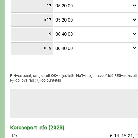
05:20:00
17
05:20:00
≈ 17
06:40:00
19
06:40:00
≈ 19
FIN
=célbaért, rangsorolt
OK
=teljesítette
NoT
=még nincs célidő
REG
=nevezett
(
-
) idő jóváírás
(
+
) idő büntetés
Korcsoport info (2023)
férfi
6-14, 15-21, 