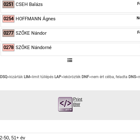
0251
CSEH Balázs
F
0254
HOFFMANN Ágnes
N
0277
SZŐKE Nándor
F
0278
SZŐKE Nándorné
DSQ
=kizárták
LIM
=limit túllépés
LAP
=lekörözték
DNF
=nem ért célba, feladta
DNS
=n
Print
BW
22-50, 51+ év