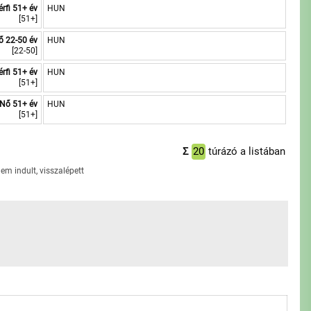
érfi 51+ év
HUN
[51+]
ő 22-50 év
HUN
[22-50]
érfi 51+ év
HUN
[51+]
Nő 51+ év
HUN
[51+]
Σ
20
túrázó a listában
em indult, visszalépett