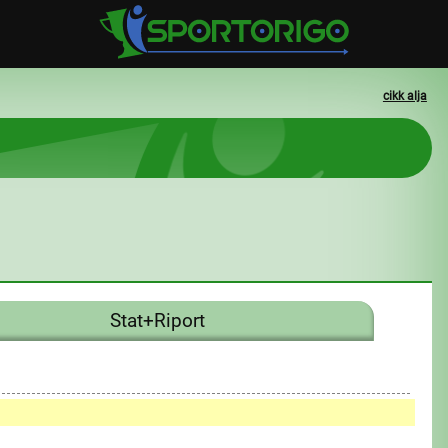
cikk alja
Stat+Riport