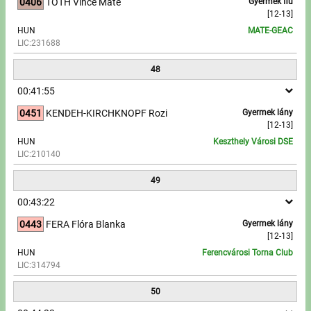
0406
TÓTH Vince Máté
Gyermek fiú
[12-13]
HUN
MATE-GEAC
LIC:231688
48
00:41:55
0451
KENDEH-KIRCHKNOPF Rozi
Gyermek lány
[12-13]
HUN
Keszthely Városi DSE
LIC:210140
49
00:43:22
0443
FERA Flóra Blanka
Gyermek lány
[12-13]
HUN
Ferencvárosi Torna Club
LIC:314794
50