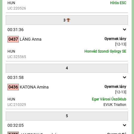
HUN
Hírös ESC
LIC:220526
Írjon nekünk!
3
Partnerek, támogatók
00:31:36
0437
LÁNG Anna
Gyermek lány
Szállás ajánlatok
[12-13]
HUN
Honvéd Szondi György SE
Impresszum
LIC:325565
4
00:31:58
0436
KATONA Amina
Gyermek lány
[12-13]
HUN
Eger Városi Úszóklub
LIC:210329
EVUK Triatlon
5
00:32:05