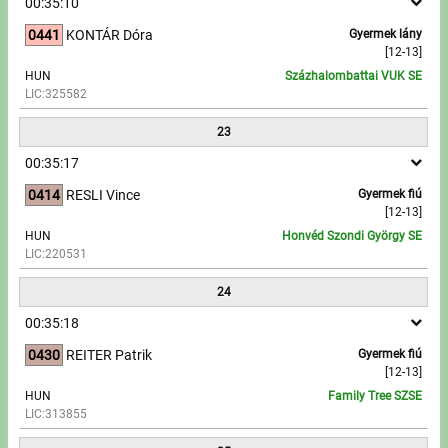
00:35:10
0441
KONTÁR Dóra
Gyermek lány
[12-13]
HUN
Százhalombattai VUK SE
LIC:325582
23
00:35:17
0414
RESLI Vince
Gyermek fiú
[12-13]
HUN
Honvéd Szondi György SE
LIC:220531
24
00:35:18
0430
REITER Patrik
Gyermek fiú
[12-13]
HUN
Family Tree SZSE
LIC:313855