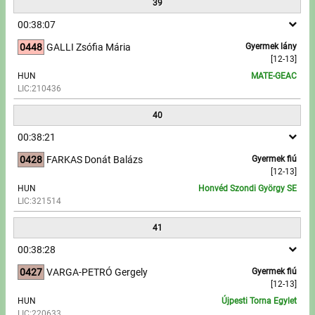
39
00:38:07
0448
GALLI Zsófia Mária
Gyermek lány
[12-13]
HUN
MATE-GEAC
LIC:210436
40
00:38:21
0428
FARKAS Donát Balázs
Gyermek fiú
[12-13]
HUN
Honvéd Szondi György SE
LIC:321514
41
00:38:28
0427
VARGA-PETRÓ Gergely
Gyermek fiú
[12-13]
HUN
Újpesti Torna Egylet
LIC:220633