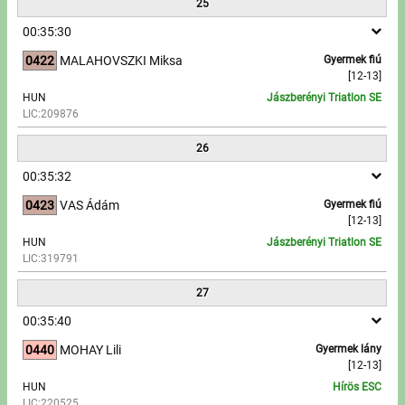
25
00:35:30
0422
MALAHOVSZKI Miksa
Gyermek fiú
[12-13]
HUN
Jászberényi Triatlon SE
LIC:209876
26
00:35:32
0423
VAS Ádám
Gyermek fiú
[12-13]
HUN
Jászberényi Triatlon SE
LIC:319791
27
00:35:40
0440
MOHAY Lili
Gyermek lány
[12-13]
HUN
Hírös ESC
LIC:220525