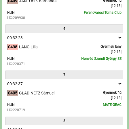
0409
JANTOSIK Barnabás
Gyermek fiú
[12-13]
HUN
Ferencvárosi Torna Club
LIC:209930
6
00:32:23
0438
LÁNG Lilla
Gyermek lány
[12-13]
HUN
Honvéd Szondi György SE
LIC:220371
7
00:32:37
0405
GLADINETZ Sámuel
Gyermek fiú
[12-13]
HUN
MATE-GEAC
LIC:220719
8