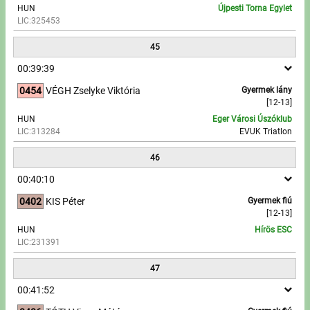
HUN
Újpesti Torna Egylet
LIC:325453
45
00:39:39
0454
VÉGH Zselyke Viktória
Gyermek lány
[12-13]
HUN
Eger Városi Úszóklub
LIC:313284
EVUK Triatlon
46
00:40:10
0402
KIS Péter
Gyermek fiú
[12-13]
HUN
Hírös ESC
LIC:231391
47
00:41:52