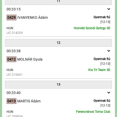
11
00:33:15
0429
IVANYENKO Ádám
Gyermek fiú
[12-13]
HUN
Honvéd Szondi György SE
LIC:314259
12
00:33:38
0412
MOLNÁR Gyula
Gyermek fiú
[12-13]
HUN
Kis Tri Team SE
LIC:316661
13
00:33:40
0413
MARTIS Ádám
Gyermek fiú
[12-13]
HUN
Ferencvárosi Torna Club
LIC:209934