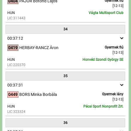
0404
PAJOR Botond Lajos
Gyermek fiú
[12-13]
HUN
Vágta Multisport Club
LIC:311443
34
00:37:12
0419
HERBAY-RANCZ Áron
Gyermek fiú
[12-13]
HUN
Honvéd Szondi György SE
LIC:220370
35
00:37:31
0449
BORS Minka Borbála
Gyermek lány
[12-13]
HUN
Pécsi Sport Nonprofit Zrt.
LIC:323324
36