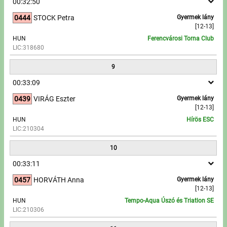
00:32:50
0444
STOCK Petra
Gyermek lány
[12-13]
HUN
Ferencvárosi Torna Club
LIC:318680
9
00:33:09
0439
VIRÁG Eszter
Gyermek lány
[12-13]
HUN
Hírös ESC
LIC:210304
10
00:33:11
0457
HORVÁTH Anna
Gyermek lány
[12-13]
HUN
Tempo-Aqua Úszó és Triatlon SE
LIC:210306