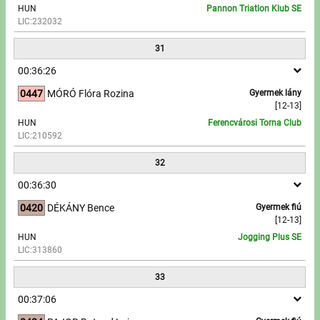
HUN
Pannon Triatlon Klub SE
LIC:232032
31
00:36:26
0447
MÓRÓ Flóra Rozina
Gyermek lány
[12-13]
HUN
Ferencvárosi Torna Club
LIC:210592
32
00:36:30
0420
DÉKÁNY Bence
Gyermek fiú
[12-13]
HUN
Jogging Plus SE
LIC:313860
33
00:37:06