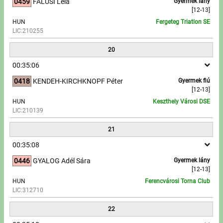
0459
FALUSI Léla
Gyermek lány
[12-13]
HUN
Fergeteg Triatlon SE
LIC:210255
20
00:35:06
0418
KENDEH-KIRCHKNOPF Péter
Gyermek fiú
[12-13]
HUN
Keszthely Városi DSE
LIC:210139
21
00:35:08
0446
GYALOG Adél Sára
Gyermek lány
[12-13]
HUN
Ferencvárosi Torna Club
LIC:312710
22