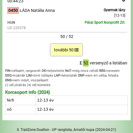
00:44:23
0450
LÁDA Natália Anna
Gyermek lány
[12-13]
HUN
Pécsi Sport Nonprofit Zrt.
LIC:220378
50 / 52
további 50
Σ
52
versenyző a listában
FIN
=célbaért, rangsorolt
OK
=teljesítette
NoT
=még nincs célidő
REG
=nevezett
DSQ
=kizárták
LIM
=limit túllépés
LAP
=lekörözték
DNF
=nem ért célba, feladta
DNS
=nem indult, visszalépett
(
-
) idő jóváírás
(
+
) idő büntetés
Korcsoport info (2024)
férfi
12-13 év
nő
12-13 év
II. TrailZone Duatlon - UP ranglista, Amatőr kupa
(2024-04-21)