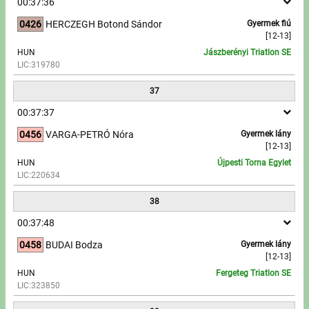
00:37:36
0426
HERCZEGH Botond Sándor
Gyermek fiú
[12-13]
HUN
Jászberényi Triatlon SE
LIC:319780
37
00:37:37
0456
VARGA-PETRÓ Nóra
Gyermek lány
[12-13]
HUN
Újpesti Torna Egylet
LIC:220634
38
00:37:48
0458
BUDAI Bodza
Gyermek lány
[12-13]
HUN
Fergeteg Triatlon SE
LIC:323850