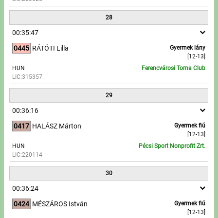
28
00:35:47
0445
RÁTÓTI Lilla
Gyermek lány
[12-13]
HUN
Ferencvárosi Torna Club
LIC:315357
29
00:36:16
0417
HALÁSZ Márton
Gyermek fiú
[12-13]
HUN
Pécsi Sport Nonprofit Zrt.
LIC:220114
30
00:36:24
0424
MÉSZÁROS István
Gyermek fiú
[12-13]