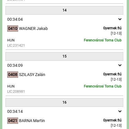
14
00:34:04
0410
WAGNER Jakab
Gyermek fiú
[12-13]
HUN
Ferencvárosi Torna Club
LIC:231421
15
00:34:09
0408
SZILASY Zalán
Gyermek fiú
[12-13]
HUN
Ferencvárosi Torna Club
LIC:208981
16
00:34:14
0421
BARNA Martin
Gyermek fiú
[12-13]