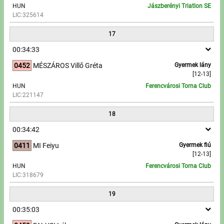
HUN
Jászberényi Triatlon SE
LIC:325614
17
00:34:33
0452
MÉSZÁROS Villő Gréta
Gyermek lány
[12-13]
HUN
Ferencvárosi Torna Club
LIC:221147
18
00:34:42
0411
MI Feiyu
Gyermek fiú
[12-13]
HUN
Ferencvárosi Torna Club
LIC:318679
19
00:35:03