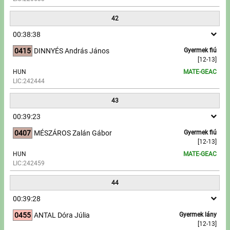
42
00:38:38
0415
DINNYÉS András János
Gyermek fiú
[12-13]
HUN
MATE-GEAC
LIC:242444
43
00:39:23
0407
MÉSZÁROS Zalán Gábor
Gyermek fiú
[12-13]
HUN
MATE-GEAC
LIC:242459
44
00:39:28
0455
ANTAL Dóra Júlia
Gyermek lány
[12-13]