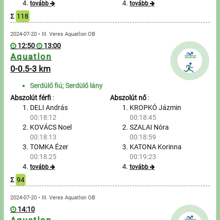
tovább
tovább
Σ
118
Írjon nekünk!
2024-07-20 • III. Veres Aquatlon OB
Partnerek, támogatók
12:50
13:00
Aquatlon
Szállás ajánlatok
0-0.5-3 km
Serdülő fiú; Serdülő lány
Impresszum
Abszolút férfi
:
Abszolút nő
:
DELI András
KROPKÓ Jázmin
00:18:12
00:18:45
KOVÁCS Noel
SZALAI Nóra
00:18:13
00:18:59
TOMKA Ézer
KATONA Korinna
00:18:25
00:19:23
tovább
tovább
Σ
94
2024-07-20 • III. Veres Aquatlon OB
14:10