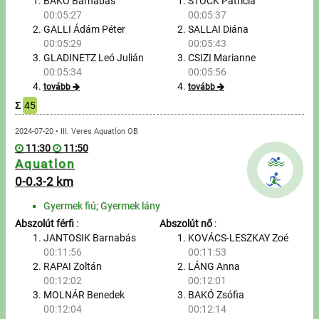
Túrázás
BAKÓ Barnabás
STOCK Patrícia
00:05:27
00:05:37
GALLI Ádám Péter
SALLAI Diána
Úszás
00:05:29
00:05:43
GLADINETZ Leó Julián
CSIZI Marianne
Evezés
00:05:34
00:05:56
tovább
tovább
Hírek
Σ
45
Útmutató
2024-07-20 • III. Veres Aquatlon OB
11:30
11:50
Aquatlon
GY.I.K.
0-0.3-2 km
Gyermek fiú; Gyermek lány
Időmérés
Abszolút férfi
:
Abszolút nő
:
JANTOSIK Barnabás
KOVÁCS-LESZKAY Zoé
Beépülő modul
00:11:56
00:11:53
RAPAI Zoltán
LÁNG Anna
Rendező, szervező
00:12:02
00:12:01
MOLNÁR Benedek
BAKÓ Zsófia
Kapcsolat
00:12:04
00:12:14