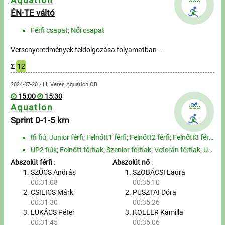
Aquatlon
ÉN-TE váltó
Férfi csapat; Női csapat
Versenyeredmények feldolgozása folyamatban ...
Σ
12
2024-07-20 • III. Veres Aquatlon OB
15:00
15:30
Aquatlon
Sprint 0-1-5 km
Ifi fiú; Junior férfi; Felnőtt1 férfi; Felnőtt2 férfi; Felnőtt3 férfi; Felnőtt4 férfi; Szenior1 férf...
UP2 fiúk; Felnőtt férfiak; Szenior férfiak; Veterán férfiak; UP2 lányok; Felnőtt nők; Szenior nők; V...
Abszolút férfi
:
Abszolút nő
:
SZŰCS András
SZOBÁCSI Laura
00:31:08
00:35:10
CSILICS Márk
PUSZTAI Dóra
00:31:30
00:35:26
LUKÁCS Péter
KOLLER Kamilla
00:31:45
00:36:06