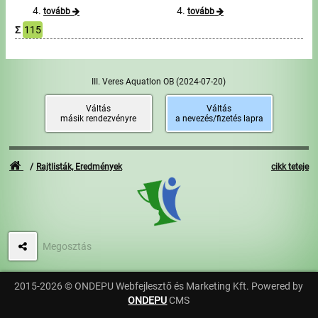
tovább
tovább
Σ
115
III. Veres Aquatlon OB
(2024-07-20)
Váltás
Váltás
másik rendezvényre
a nevezés/fizetés lapra
Rajtlisták, Eredmények
cikk teteje
Megosztás
2015-2026 © ONDEPU Webfejlesztő és Marketing Kft. Powered by
ONDEPU
CMS