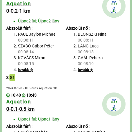
Üzenetek
Aquatlon
0-0.2-1 km
Sportolók
Újonc2 fiú; Újonc2 lány
Abszolút férfi
:
Abszolút nő
:
Saját sportolók
PAUL Jaylon Michael
BLONSZKI Nina
00:08:11
00:08:11
SZABÓ Gábor Péter
LÁNG Luca
Sportoló keresés
00:08:14
00:08:18
KOVÁCS Miron
GAÁL Rebeka
Nevezés
00:08:15
00:08:19
tovább
tovább
Sportágak
Σ
81
2024-07-20 • III. Veres Aquatlon OB
Futás
10:40
10:43
Aquatlon
Kerékpározás
0-0.1-0.5 km
Multisportok
Újonc1 fiú; Újonc1 lány
Abszolút férfi
:
Abszolút nő
: